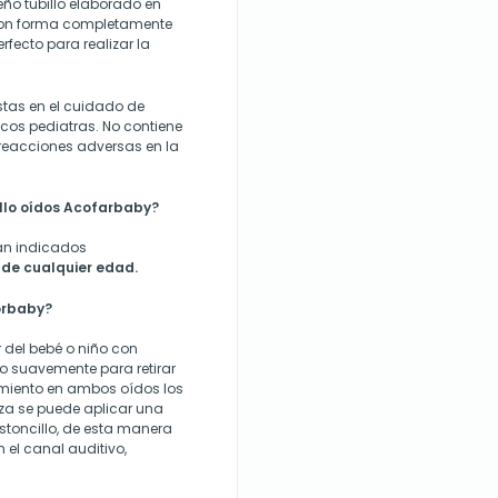
ño tubillo elaborado en
con forma completamente
rfecto para realizar la
stas en el cuidado de
cos pediatras. No contiene
reacciones adversas en la
llo oídos Acofarbaby?
an indicados
 de cualquier edad.
orbaby?
 del bebé o niño con
do suavemente para retirar
imiento en ambos oídos los
ieza se puede aplicar una
astoncillo, de esta manera
el canal auditivo,