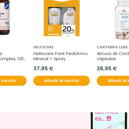
HELIOCARE
CANTABRIA LABS
e 
Heliocare Pack Pediatrico 
Aktuva Ak Contr
mplex, 120 
Mineral + Spray
cápsulas
37,95 €
26,95 €
 carrito
Añadir al carrito
Añadir al 