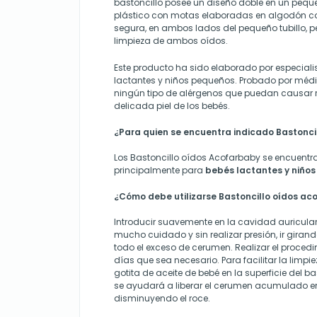
bastoncillo posee un diseño doble en un peque
plástico con motas elaboradas en algodón 
segura, en ambos lados del pequeño tubillo, pe
limpieza de ambos oídos.
Este producto ha sido elaborado por especiali
lactantes y niños pequeños. Probado por médi
ningún tipo de alérgenos que puedan causar 
delicada piel de los bebés.
¿Para quien se encuentra indicado Bastonci
Los Bastoncillo oídos Acofarbaby se encuentr
principalmente para
bebés lactantes y niños
¿Cómo debe utilizarse Bastoncillo oídos ac
Introducir suavemente en la cavidad auricular
mucho cuidado y sin realizar presión, ir giran
todo el exceso de cerumen. Realizar el proced
días que sea necesario. Para facilitar la limp
gotita de aceite de bebé en la superficie del b
se ayudará a liberar el cerumen acumulado en 
disminuyendo el roce.