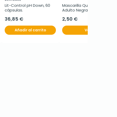
Lit-Control pH Down, 60 
Mascarilla Quirúrgica  
cápsulas.
Adulto Negra, 10 Uds.
36,85 €
2,50 €
Añadir al carrito
Ver