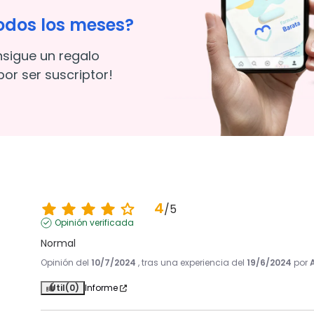
odos los meses?
nsigue un regalo
or ser suscriptor!
4
/
5
Opinión verificada
Normal
Opinión del
10/7/2024
, tras una experiencia del
19/6/2024
por
Útil
(0)
Informe