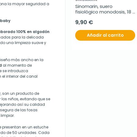
iona la mayor seguridad a
Sinomarin, suero 
fisiológico monodosis, 18 
monodosis
rbaby
9,90 €
aborado 100% en algodón
Añadir al carrito
sados para la delicada
ndo una limpieza suave y
diseño más ancho en la
d
al momento de
ue se introduzca
l interior del canal
, son un producto de
 los niños, evitando que se
ejorando así su calidad
 segura de las fosas
limpiar.
se presentan en un estuche
nido de 50 unidades. Cada