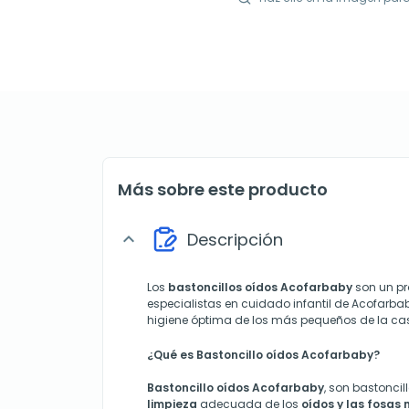
Más sobre este producto
Descripción
expand_more
Los
bastoncillos oídos Acofarbaby
son un pr
especialistas en cuidado infantil de Acofarb
higiene óptima de los más pequeños de la ca
¿Qué es Bastoncillo oídos Acofarbaby?
Bastoncillo oídos Acofarbaby
, son bastoncil
limpieza
adecuada de los
oídos y las fosas