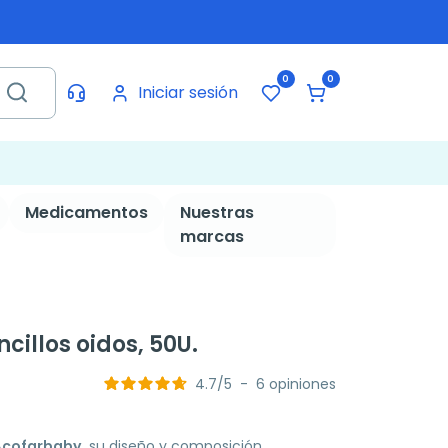
0
0
Iniciar sesión
Medicamentos
Nuestras
marcas
illos oidos, 50U.
4.7
/
5
-
6
opiniones
 Acofarbaby,
su diseño y composición