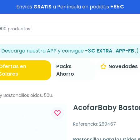
Envíos
GRATIS
a Península en pedidos
+65€
Descarga nuestra APP y consigue
-3€ EXTRA
:
APP-FB
;)
Ofertas en
Packs
Novedades
Solares
Ahorro
 Bastoncillos oidos, 50U.
AcofarBaby Bastonc
favorite_border
Referencia: 269467
Bastoncillos para los Oídos