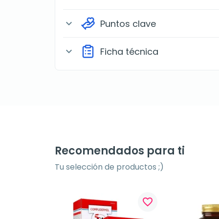
Puntos clave
expand_more
Ficha técnica
expand_more
Recomendados para ti
Tu selección de productos ;)
favorite_border