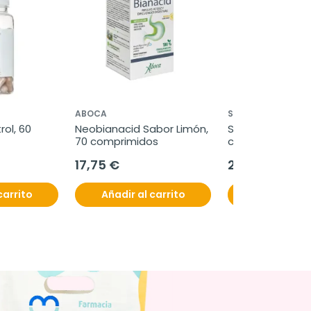
ABOCA
SUPERLATIVA
ol, 60 
Neobianacid Sabor Limón, 
Superlativa Daily
70 comprimidos
cápsulas
17,75 €
26,90 €
carrito
Añadir al carrito
Añadir al c