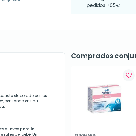
pedidos +65€
Comprados conju
favorite_border
oducto elaborado por los
aby, pensando en una
sa.
los
suaves para la
 nasales
del bebé. Un
SINOMARIN