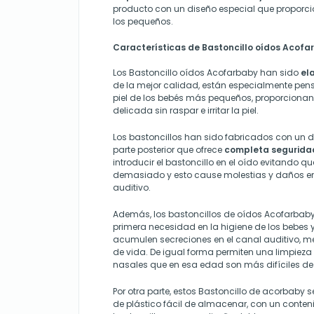
producto con un diseño especial que proporc
los pequeños.
Características de Bastoncillo oídos Acofa
Los Bastoncillo oídos Acofarbaby han sido
el
de la mejor calidad, están especialmente pen
piel de los bebés más pequeños, proporciona
delicada sin raspar e irritar la piel.
Los bastoncillos han sido fabricados con un 
parte posterior que ofrece
completa segurida
introducir el bastoncillo en el oído evitando q
demasiado y esto cause molestias y daños en e
auditivo.
Además, los bastoncillos de oídos Acofarbaby
primera necesidad en la higiene de los bebes y
acumulen secreciones en el canal auditivo, m
de vida. De igual forma permiten una limpieza
nasales que en esa edad son más difíciles de 
Por otra parte, estos Bastoncillo de acorbaby 
de plástico fácil de almacenar, con un conte