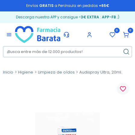
Envíos
GRATIS
a Península en pedidos
+65€
Descarga nuestra APP y consigue
-3€ EXTRA
:
APP-FB
;)
0
0
menu
Inicio
Higiene
Limpieza de oídos
Audispray Ultra, 20ml.
favorite_border