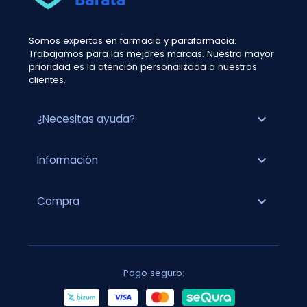
Somos expertos en farmacia y parafarmacia.
Trabajamos para las mejores marcas. Nuestra mayor
prioridad es la atención personalizada a nuestros
clientes.
expand_more
¿Necesitas ayuda?
expand_more
Información
expand_more
Compra
Pago seguro: