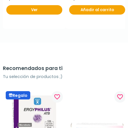
Ver
Añadir al carrito
Recomendados para ti
Tu selección de productos ;)
Regalo
favorite_border
favorite_border