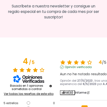
Suscríbete a nuestra newsletter y consigue un
regalo especial en tu compra de cada mes por ser
suscriptor!
4
4
/
5
/
5
Opinión verificada
Aun no he notado resultado
Opinión del
27/5/2023
, tras una
experiencia del
6/5/2023
por
A.A
Basado en
1
opiniones
sometidas a control
Útil
(0)
Informe
Ver todas las reseñas de este sitio
5
estrellas
0