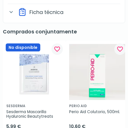
Ficha técnica
expand_more
Comprados conjuntamente
No disponible
favorite_border
favorite_border
SESDERMA
PERIO AID
Sesderma Mascarilla 
Perio Aid Colutorio, 500ml.
Hyaluronic Beautytreats
5,99 €
10,60 €