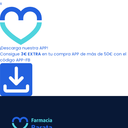
x
¡Descarga nuestra APP!
Consigue
3€ EXTRA
en tu compra APP de más de 50€ con el
código APP-FB