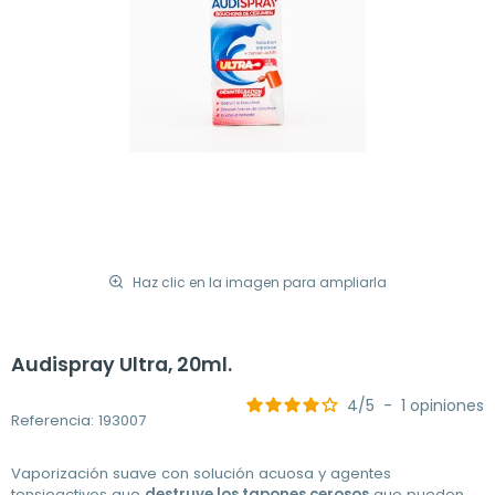
Haz clic en la imagen para ampliarla
Audispray Ultra, 20ml.
4
/
5
-
1
opiniones
Referencia: 193007
Vaporización suave con solución acuosa y agentes
tensioactivos que
destruye los tapones cerosos
que pueden