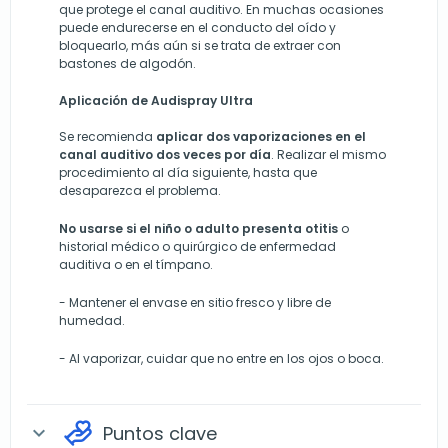
que protege el canal auditivo. En muchas ocasiones
puede endurecerse en el conducto del oído y
bloquearlo, más aún si se trata de extraer con
bastones de algodón.
Aplicación de Audispray Ultra
Se recomienda
aplicar dos vaporizaciones en el
canal auditivo dos veces por día
. Realizar el mismo
procedimiento al día siguiente, hasta que
desaparezca el problema.
No usarse si el niño o adulto presenta otitis
o
historial médico o quirúrgico de enfermedad
auditiva o en el tímpano.
-
Mantener el envase en sitio fresco y libre de
humedad.
-
Al vaporizar, cuidar que no entre en los ojos o boca.
Puntos clave
expand_more