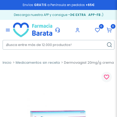
Envíos
GRATIS
a Península en pedidos
+65€
Descarga nuestra APP y consigue
-3€ EXTRA
:
APP-FB
;)
0
0
menu
Inicio
Medicamentos sin receta
Dermovagisil 20mg/g crema va
favorite_border