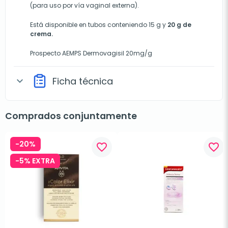
(para uso por vía vaginal externa).
Está disponible en tubos conteniendo 15 g y
20 g de
crema.
Prospecto AEMPS Dermovagisil 20mg/g
Ficha técnica
expand_more
Comprados conjuntamente
-20%
favorite_border
favorite_border
-5% EXTRA