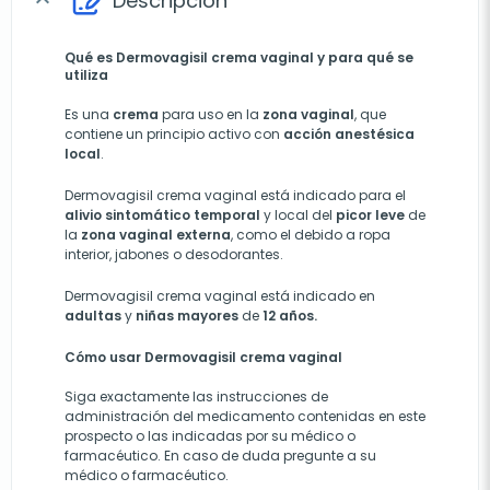
Descripción
expand_more
Qué es Dermovagisil crema vaginal y para qué se
utiliza
Es una
crema
para uso en la
zona vaginal
, que
contiene un principio activo con
acción
anestésica
local
.
Dermovagisil crema vaginal está indicado para el
alivio
sintomático
temporal
y local del
picor
leve
de
la
zona vaginal externa
, como el debido a ropa
interior, jabones o desodorantes.
Dermovagisil crema vaginal está indicado en
adultas
y
niñas
mayores
de
12 años.
Cómo usar Dermovagisil crema vaginal
Siga exactamente las instrucciones de
administración del medicamento contenidas en este
prospecto o las indicadas por su médico o
farmacéutico. En caso de duda pregunte a su
médico o farmacéutico.