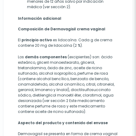
menores de 12 años salvo por indicación
médica (ver sección 2).
Información adicional
Composición de Dermovagisil crema vaginal
El
principio activo
es lidocaína. Cada g de crema
contiene 20 mg de lidocaína (2 %).
Los
demás componentes
(excipientes) son: ácido
esteárico, gliceril monoestearato, glicerol,
trietanolamina, óxido de zinc, aceite de ricino
sulfonado, alcohol isopropílico, perfume de rosa
(contiene alcohol bencílico, benzoato de bencilo,
cinamaldehido, alcohol cinamílico, citral, citronelol,
geraniol, limoneno y linalol), dioctilsulfosuccinato
sódico, dietilenglicol monoetil éter, clorotimol, agua
desionizada.(ver sección 2 Este medicamento
contiene perfume de rosa y este medicamento
contiene aceite de ricino sulfonado).
Aspecto del producto y contenido del envase
Dermovagisil se presenta en forma de crema vaginal