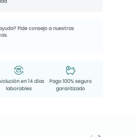
uda
ayuda? Pide consejo a nuestras
as.
volución en 14 días
Pago 100% seguro
laborables
garantizado
keyboard_arrow_left
keyboard_arrow_right