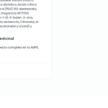
auriléter sulfato sódico
o disódico, ácido cítrico
col (PEG) 150 diestearato,
0, fragancia AF17050
en-1-il)-3-buten-2-ona,
o de bencilo, Citronelol, d-
citronelal y Linalol)
y
dicinal
ecto completo en la AMPS.
l