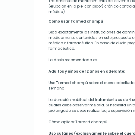
Tratamiento de mantenimiento del eczema ató
(erupción en la piel con picor) crónico control
médica)
Cómo usar Tarmed champú
Siga exactamente las instrucciones de admini
medicamento
contenidas en este prospecto o
médico o farmacéutico. En caso de duda pre
farmacéutico
.
La dosis recomendada es:
Adultos y niños de 12 años en adelante:
Use Tarmed champú sobre el cuero cabelludo 
semana.
La duración habitual del tratamiento es de 4 s
cuales debe observar mejoría. Si necesita un
prolongado se debe realizar bajo supervisión
Cómo aplicar Tarmed champú
Uso
cutáneo (exclusivamente sobre el cuer