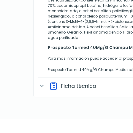
desnaturalizado (contiene etanol y metanol),
l
70%, cocamidopropil betaína, hidrógeno fosfat
monohidratado, alcohol bencílico, polietilengli
hexilenglicol, alcohol oleico, poliquaternium-1
(contiene
3-Metil-4-(2,6,6-trimetil-2-ciclohex
Amilcinamaldehído, Alcohol bencílico, Salicilat
Limoneno, Geraniol, Hexil cinamaldehido, Hidroxi
agua purificada.
Prospecto Tarmed 40Mg/G Champu Me
Para más información puede acceder al prosp
Prospecto Tarmed 40Mg/G Champu Medicina
Ficha técnica
expand_more