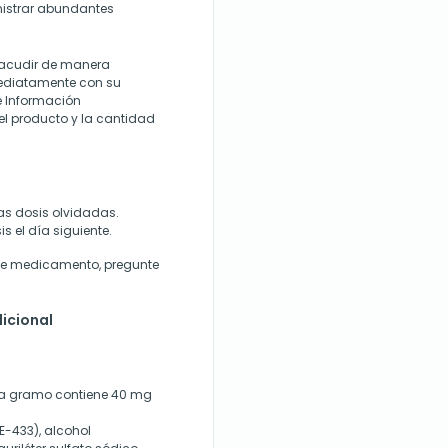
inistrar abundantes
acudir de manera
ediatamente con su
de Información
 el producto y la cantidad
as dosis olvidadas.
s el día siguiente.
te
medicamento
, pregunte
icional
Cada gramo contiene 40 mg
-433), alcohol