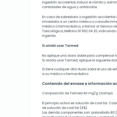
ingestión accidental, inducir el vómito y adm
cantidades de agua y antiácidos.
En caso de sobredosis o ingestión accidental
inmediata a un centro médico o
consulte inm
médico o farmacéutico, o
llamar al Servicio 
Toxicológica, teléfono 91 562 04 20, indicando
ingerida.
Si olvidó usar Tarmed
No aplique una dosis doble para compensar l
Si olvida usar Tarmed, aplique la siguiente dosi
Si tiene cualquier otra duda sobre el uso de es
a su médico o farmacéutico.
Contenido del envase e información ad
Composición de Tarmed 40 mg/g champú
El principio activo es solución de coal tar. 
de solución de coal tar (4%).
Los demás componentes son: polisorbato 80 (E