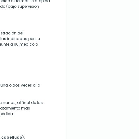
pico o dermatitis atópica
ado (bajo supervisión
stración del
 las indicadas por su
gunte
a su médico o
una o dos veces a la
emanas, al final de las
 tratamiento más
 médica.
o cabelludo)
.