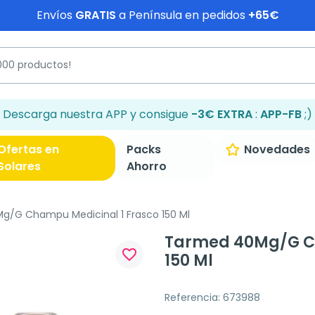
Envíos
GRATIS
a Península en pedidos
+65€
Descarga nuestra APP y consigue
-3€ EXTRA
:
APP-FB
;)
Ofertas en
Packs
Novedades
Solares
Ahorro
/G Champu Medicinal 1 Frasco 150 Ml
Tarmed 40Mg/G Ch
favorite_border
150 Ml
Referencia: 673988