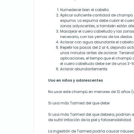
Humedecer bien el cabello.
Aplicar suficiente cantidad de champú
espuma. La espuma debe cubrir el cuero
zonas adyacentes, si también están af
Masajear el cuero cabelludo y las zonas
necesario, con las yemas de los dedos.
Aclarar con agua abundante el cabello 
Repetir los pasos del 2 al 4, dejando ac
unos minutos antes de aclarar.
Teniend
aplicaciones, el tiempo que el champú 
el cuero cabelludo debe ser de unos 3-5
Aclarar abundantemente.
Uso en niños y adolescentes
No usar este champú en menores de 12 años (v
Si usa más Tarmed del que debe
Si usa más Tarmed del que debiera, podrían a
de sufrir irritación de la piel y fotosensibilidad.
La ingestión de Tarmed podría causar náusea