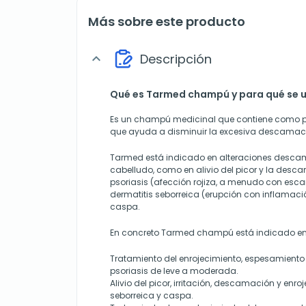
Más sobre este producto
Descripción
expand_more
Qué es Tarmed champú y para qué se ut
Es un champú medicinal
que contiene como pr
que ayuda a disminuir la excesiva descamaci
Tarmed está indicado en alteraciones desca
cabelludo, como en alivio del picor y la desca
psoriasis (afección rojiza, a menudo con esc
dermatitis seborreica (e
rupción
con
inflamaci
caspa.
En concreto Tarmed champú está indicado en
Tratamiento del enrojecimiento, espesamient
psoriasis de leve a moderada.
Alivio del picor, irritación, descamación y enro
seborreica y caspa.