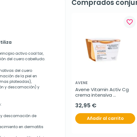
Comprados conju
favorite_border
iliza
incipio activo coal tar,
ón del cuero cabelludo.
mativas
del cuero
mación de la piel en
amas plateadas),
AVENE
ón y
descamación) y
Avene Vitamin Activ Cg 
crema intensiva 
iluminadora ecorrecarga, 
:
32,95 €
50 ml
o y descamación de
Añadir al carrito
jecimiento en dermatitis