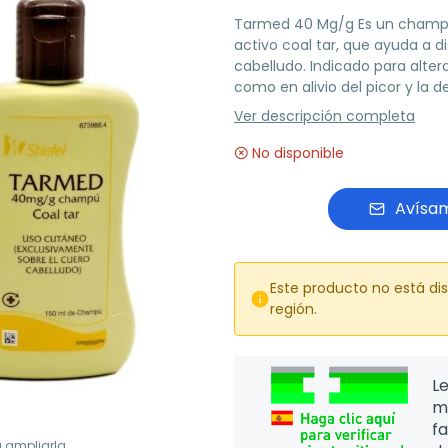
Tarmed 40 Mg/g Es un champú
activo coal tar, que ayuda a 
cabelludo. Indicado para alte
como en alivio del picor y la d
Ver descripción completa
No disponible
Avísam
Este producto no está di

región.
Le
m
f
a ampliarla