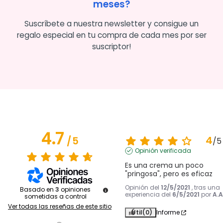
meses?
Suscríbete a nuestra newsletter y consigue un
regalo especial en tu compra de cada mes por ser
suscriptor!
4.7
4
/
5
/
5
Opinión verificada
Es una crema un poco 
"pringosa", pero es eficaz
Opinión del
12/5/2021
, tras una
Basado en
3
opiniones
experiencia del
6/5/2021
por
A.A
sometidas a control
Ver todas las reseñas de este sitio
Útil
(0)
Informe