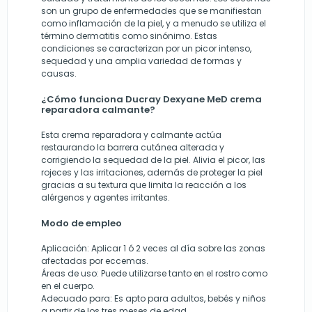
son un grupo de enfermedades que se manifiestan
como inflamación de la piel, y a menudo se utiliza el
término dermatitis como sinónimo. Estas
condiciones se caracterizan por un picor intenso,
sequedad y una amplia variedad de formas y
causas.
¿Cómo funciona Ducray Dexyane MeD crema
reparadora calmante?
Esta crema reparadora y calmante actúa
restaurando la barrera cutánea alterada y
corrigiendo la sequedad de la piel. Alivia el picor, las
rojeces y las irritaciones, además de proteger la piel
gracias a su textura que limita la reacción a los
alérgenos y agentes irritantes.
Modo de empleo
Aplicación
: Aplicar 1 ó 2 veces al día sobre las zonas
afectadas por eccemas.
Áreas de uso
: Puede utilizarse tanto en el rostro como
en el cuerpo.
Adecuado para
: Es apto para adultos, bebés y niños
a partir de los tres meses de edad.