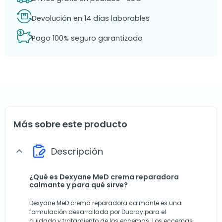
Devolución en 14 días laborables
Pago 100% seguro garantizado
Más sobre este producto
Descripción
expand_more
¿Qué es Dexyane MeD crema reparadora
calmante y para qué sirve?
Dexyane MeD crema reparadora calmante es una
formulación desarrollada por Ducray para el
cuidado y tratamiento de los eccemas. Los eccemas