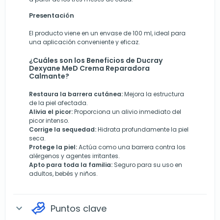
Presentación
El producto viene en un envase de 100 ml, ideal para
una aplicación conveniente y eficaz.
¿Cuáles son los Beneficios de Ducray
Dexyane MeD Crema Reparadora
Calmante?
Restaura la barrera cutánea:
Mejora la estructura
de la piel afectada.
Alivia el picor:
Proporciona un alivio inmediato del
picor intenso.
Corrige la sequedad:
Hidrata profundamente la piel
seca.
Protege la piel:
Actúa como una barrera contra los
alérgenos y agentes irritantes.
Apto para toda la familia:
Seguro para su uso en
adultos, bebés y niños.
Puntos clave
expand_more