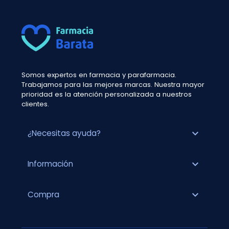
Somos expertos en farmacia y parafarmacia.
Trabajamos para las mejores marcas. Nuestra mayor
prioridad es la atención personalizada a nuestros
clientes.
expand_more
¿Necesitas ayuda?
expand_more
Información
expand_more
Compra