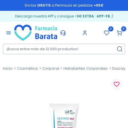
Envíos
GRATIS
a Península en pedidos
+65€
Descarga nuestra APP y consigue
-3€ EXTRA
:
APP-FB
;)
0
0
menu
Inicio
Cosmética
Corporal
Hidratantes Corporales
Ducray 
favorite_border