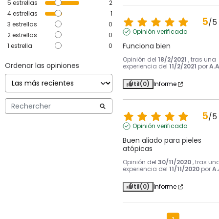
5
estrellas
2
4
estrellas
1
5
/
5
3
estrellas
0
Opinión verificada
2
estrellas
0
Funciona bien
1
estrella
0
Opinión del
18/2/2021
, tras una
Ordenar las opiniones
experiencia del
11/2/2021
por
A.A
Útil
(0)
Informe
5
/
5
Opinión verificada
Buen aliado para pieles 
atópicas
Opinión del
30/11/2020
, tras un
experiencia del
11/11/2020
por
A.
Útil
(0)
Informe