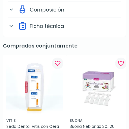
Composición
expand_more
Ficha técnica
expand_more
Comprados conjuntamente
favorite_border
favorite_border
VITIS
BUONA
Seda Dental Vitis con Cera 
Buona Nebianax 3%, 20 