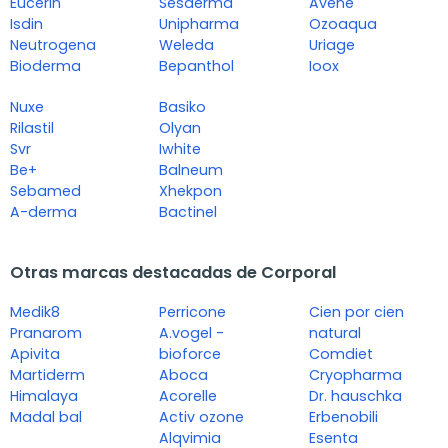
Eucerin
Sesderma
Avene
Isdin
Unipharma
Ozoaqua
Neutrogena
Weleda
Uriage
Bioderma
Bepanthol
Ioox
Nuxe
Basiko
Rilastil
Olyan
Svr
Iwhite
Be+
Balneum
Sebamed
Xhekpon
A-derma
Bactinel
Otras marcas destacadas de Corporal
Medik8
Perricone
Cien por cien
Pranarom
A.vogel -
natural
Apivita
bioforce
Comdiet
Martiderm
Aboca
Cryopharma
Himalaya
Acorelle
Dr. hauschka
Madal bal
Activ ozone
Erbenobili
Alqvimia
Esenta