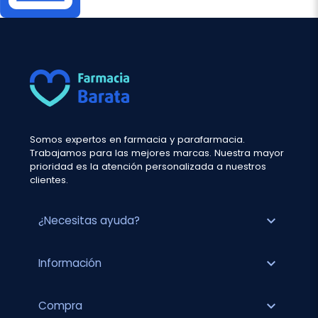
Somos expertos en farmacia y parafarmacia.
Trabajamos para las mejores marcas. Nuestra mayor
prioridad es la atención personalizada a nuestros
clientes.
expand_more
¿Necesitas ayuda?
expand_more
Información
expand_more
Compra