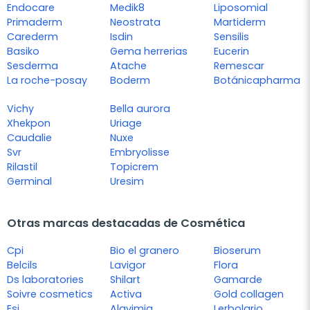
Endocare
Medik8
Liposomial
Primaderm
Neostrata
Martiderm
Carederm
Isdin
Sensilis
Basiko
Gema herrerias
Eucerin
Sesderma
Atache
Remescar
La roche-posay
Boderm
Botánicapharma
Vichy
Bella aurora
Xhekpon
Uriage
Caudalie
Nuxe
Svr
Embryolisse
Rilastil
Topicrem
Germinal
Uresim
Otras marcas destacadas de Cosmética
Cpi
Bio el granero
Bioserum
Belcils
Lavigor
Flora
Ds laboratories
Shilart
Gamarde
Soivre cosmetics
Activa
Gold collagen
Esi
Alqvimia
Lerbolario