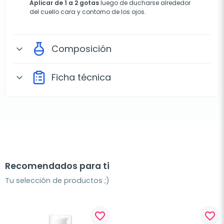
Aplicar de 1 a 2 gotas
luego de ducharse alrededor
del cuello cara y contorno de los ojos.
Composición
expand_more
Ficha técnica
expand_more
Recomendados para ti
Tu selección de productos ;)
favorite_border
favorite_border