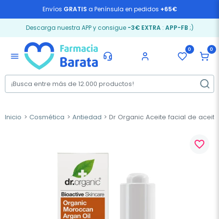
Envíos
GRATIS
a Península en pedidos
+65€
Descarga nuestra APP y consigue
-3€ EXTRA
:
APP-FB
;)
0
0
menu
Inicio
Cosmética
Antiedad
Dr Organic Aceite facial de aceit
favorite_border