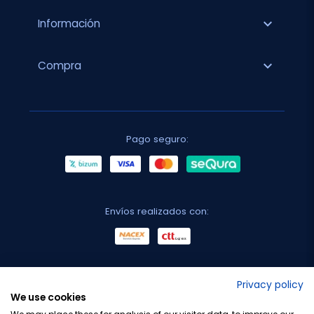
expand_more
Información
expand_more
Compra
Pago seguro:
Envíos realizados con:
No lo decimos nosotros...
Privacy policy
We use cookies
¡Tu opinión es importante!