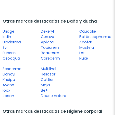
Otras marcas destacadas de Baño y ducha
Uriage
Dexeryl
Caudalie
Isdin
Cerave
Botánicapharma
Bioderma
Apivita
Acofar
Svr
Topicrem
Mustela
Eucerin
Beauterra
Leti
Ozoaqua
Carederm
Nuxe
Sesderma
Multilind
Elancyl
Heliosar
Kneipp
Cattier
Avene
Maja
Ioox
Be+
Jason
Douce nature
Otras marcas destacadas de Higiene corporal