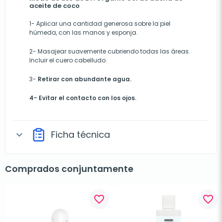
aceite de coco
1-
Aplicar una cantidad generosa
sobre la piel
húmeda, con las manos y esponja.
2-
Masajear suavemente cubriendo todas las áreas.
Incluir el cuero cabelludo.
3-
Retirar con abundante agua.
4- Evitar el contacto con los ojos.
Ficha técnica
expand_more
Comprados conjuntamente
favorite_border
favorite_border