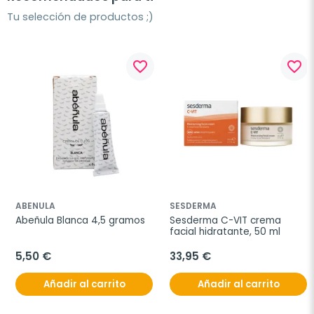
Tu selección de productos ;)
favorite_border
favorite_border
ABENULA
SESDERMA
Abeñula Blanca 4,5 gramos
Sesderma C-VIT crema 
facial hidratante, 50 ml
5,50 €
33,95 €
Añadir al carrito
Añadir al carrito