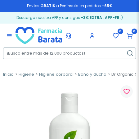
Envíos
GRATIS
a Península en pedidos
+65€
Descarga nuestra APP y consigue
-3€ EXTRA
:
APP-FB
;)
0
0
menu
Inicio
Higiene
Higiene corporal
Baño y ducha
Dr Organic Ge
favorite_border