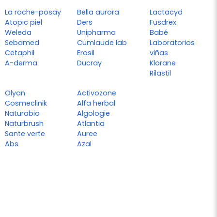
La roche-posay
Bella aurora
Lactacyd
Atopic piel
Ders
Fusdrex
Weleda
Unipharma
Babé
Sebamed
Cumlaude lab
Laboratorios
Cetaphil
Erosil
viñas
A-derma
Ducray
Klorane
Rilastil
Olyan
Activozone
Cosmeclinik
Alfa herbal
Naturabio
Algologie
Naturbrush
Atlantia
Sante verte
Auree
Abs
Azal