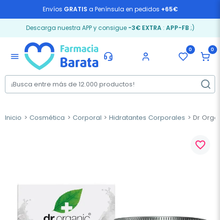
Envíos
GRATIS
a Península en pedidos
+65€
Descarga nuestra APP y consigue
-3€ EXTRA
:
APP-FB
;)
0
0
menu
Inicio
Cosmética
Corporal
Hidratantes Corporales
Dr Organ
favorite_border