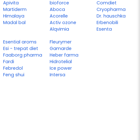
Apivita
bioforce
Comdiet
Martiderm
Aboca
Cryopharma
Himalaya
Acorelle
Dr. hauschka
Madal bal
Activ ozone
Erbenobili
Alqvimia
Esenta
Esential aroms
Fleurymer
Esi - trepat diet
Gamarde
Faaborg pharma
Heber farma
Fardi
Hidrotelial
Febredol
Ice power
Feng shui
Intersa