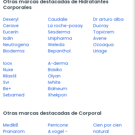
Otras marcas destacadas de Hidratantes
Corporales
Dexeryl
Caudalie
Dr arturo alba
Cerave
La roche-posay
Ducray
Eucerin
Sesderma
Topicrem
Isdin
Unipharma
Avene
Neutrogena
Weleda
Ozoaqua
Bioderma
Bepanthol
Uriage
Ioox
A-derma
Nuxe
Basiko
Rilastil
Olyan
Svr
Iwhite
Be+
Balneum
Sebamed
Xhekpon
Otras marcas destacadas de Corporal
Medik8
Perricone
Cien por cien
Pranarom
A.vogel -
natural