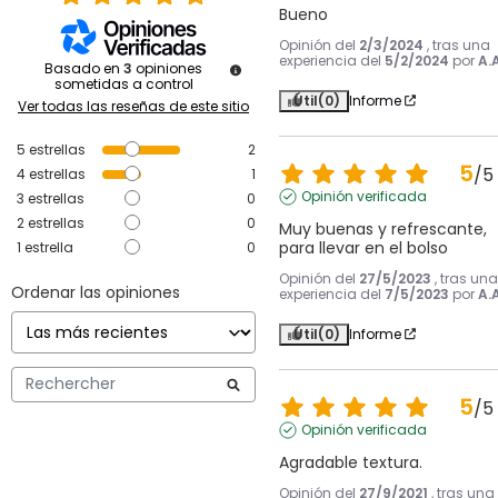
Bueno
Opinión del
2/3/2024
, tras una
experiencia del
5/2/2024
por
A.A
Basado en
3
opiniones
sometidas a control
Útil
(0)
Informe
Ver todas las reseñas de este sitio
5
estrellas
2
5
/
5
4
estrellas
1
Opinión verificada
3
estrellas
0
2
estrellas
0
Muy buenas y refrescante, 
para llevar en el bolso
1
estrella
0
Opinión del
27/5/2023
, tras una
Ordenar las opiniones
experiencia del
7/5/2023
por
A.A
Útil
(0)
Informe
5
/
5
Opinión verificada
Agradable textura.
Opinión del
27/9/2021
, tras una