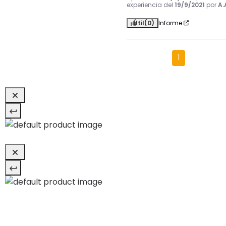
experiencia del
19/9/2021
por
A.
Útil
(0)
Informe
1