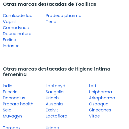
Otras marcas destacadas de Toallitas
Cumlaude lab
Prodeco pharma
Vagisil
Tena
Comodynes
Douce nature
Farline
Indasec
Otras marcas destacadas de Higiene íntima
femenina
Isdin
Lactacyd
Leti
Eucerin
Saugella
Unipharma
Donnaplus
Uriach
Arkopharma
Procare health
Ausonia
Ozoaqua
Seid
Exelvit
Ginecanes
Muvagyn
Lactoflora
Vitae
Tampax
Uriage