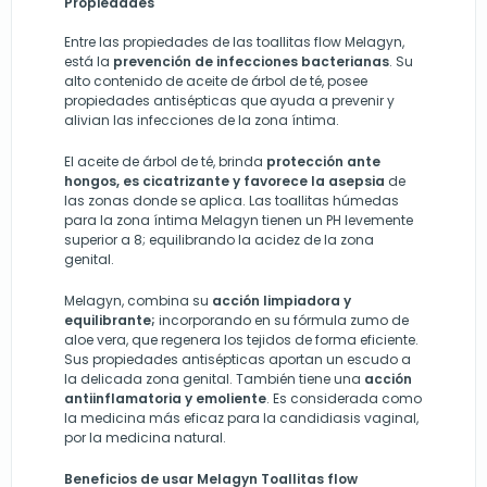
Propiedades
Entre las propiedades de las toallitas flow Melagyn,
está la
prevención de infecciones bacterianas
. Su
alto contenido de aceite de árbol de té, posee
propiedades antisépticas que ayuda a prevenir y
alivian las infecciones de la zona íntima.
El aceite de árbol de té, brinda
protección ante
hongos, es cicatrizante y favorece la asepsia
de
las zonas donde se aplica. Las toallitas húmedas
para la zona íntima Melagyn tienen un PH levemente
superior a 8; equilibrando la acidez de la zona
genital.
Melagyn, combina su
acción limpiadora y
equilibrante;
incorporando en su fórmula zumo de
aloe vera, que regenera los tejidos de forma eficiente.
Sus propiedades antisépticas aportan un escudo a
la delicada zona genital. También tiene una
acción
antiinflamatoria y emoliente
. Es considerada como
la medicina más eficaz para la candidiasis vaginal,
por la medicina natural.
Beneficios de usar Melagyn Toallitas flow