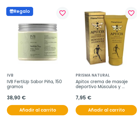
Regalo
favorite_border
favorite_border
IVB
PRISMA NATURAL
IVB FertiUp Sabor Piña, 150 
Apitox crema de masaje 
gramos
deportivo Músculos y 
Ligamentos, 60 ml
38,90 €
7,95 €
Añadir al carrito
Añadir al carrito