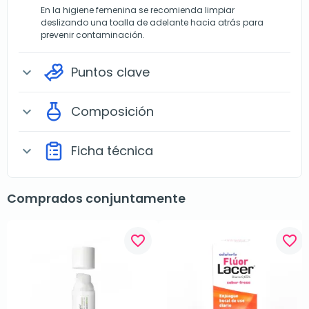
En la higiene femenina se recomienda limpiar
deslizando una toalla de adelante hacia atrás para
prevenir contaminación.
Puntos clave
expand_more
Composición
expand_more
Ficha técnica
expand_more
Comprados conjuntamente
favorite_border
favorite_border