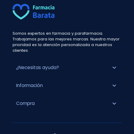
Somos expertos en farmacia y parafarmacia.
Trabajamos para las mejores marcas. Nuestra mayor
prioridad es la atención personalizada a nuestros
clientes.
expand_more
¿Necesitas ayuda?
expand_more
Información
expand_more
Compra