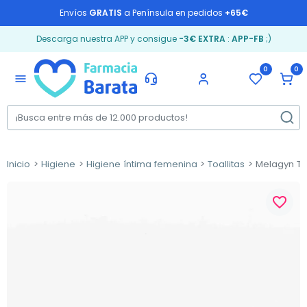
Envíos
GRATIS
a Península en pedidos
+65€
Descarga nuestra APP y consigue
-3€ EXTRA
:
APP-FB
;)
0
0
menu
Inicio
Higiene
Higiene íntima femenina
Toallitas
Melagyn Toa
favorite_border