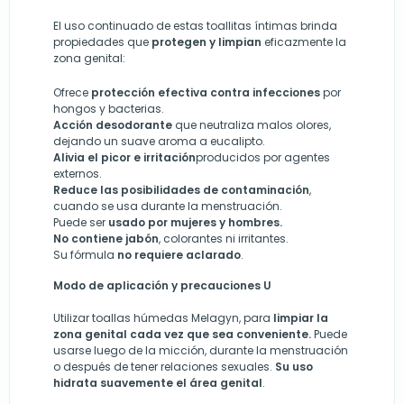
El uso continuado de estas toallitas íntimas brinda
propiedades que
protegen y limpian
eficazmente la
zona genital:
Ofrece
protección efectiva contra infecciones
por
hongos y bacterias.
Acción desodorante
que
neutraliza
malos olores,
dejando un suave aroma a eucalipto.
Alivia el picor e irritación
producidos
por agentes
externos.
Reduce las posibilidades de contaminación
,
cuando se usa durante la menstruación.
Puede ser
usado por
mujeres y hombres.
No contiene jabón
, colorantes ni irritantes.
Su fórmula
no requiere aclarado
.
Modo de aplicación y precauciones U
Utilizar toallas húmedas Melagyn, para
limpiar la
zona genital cada vez que sea conveniente.
Puede
usarse luego de la micción, durante la menstruación
o después de tener relaciones sexuales.
Su uso
hidrata suavemente el área genital
.