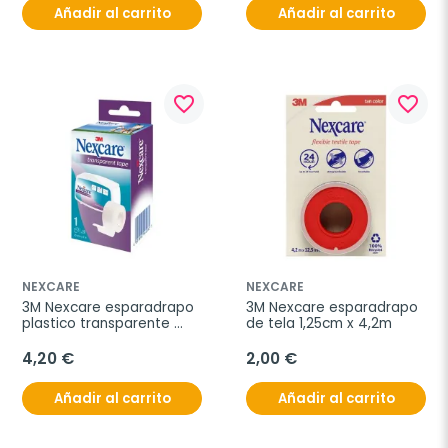
Añadir al carrito
Añadir al carrito
favorite_border
favorite_border
NEXCARE
NEXCARE
3M Nexcare esparadrapo 
3M Nexcare esparadrapo 
plastico transparente 
de tela 1,25cm x 4,2m
2,5cm x 5m con 
portarrollo
4,20 €
2,00 €
Añadir al carrito
Añadir al carrito