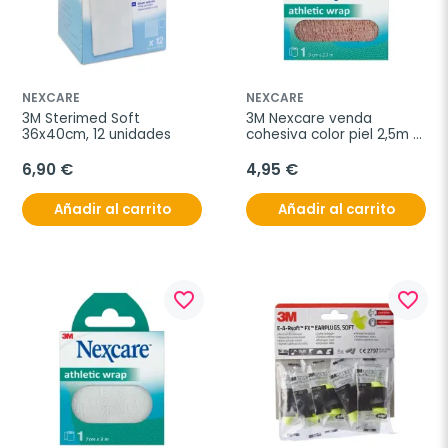
NEXCARE
NEXCARE
3M Sterimed Soft 
3M Nexcare venda 
36x40cm, 12 unidades
cohesiva color piel 2,5m x 
5cm
6,90 €
4,95 €
Añadir al carrito
Añadir al carrito
favorite_border
favorite_border