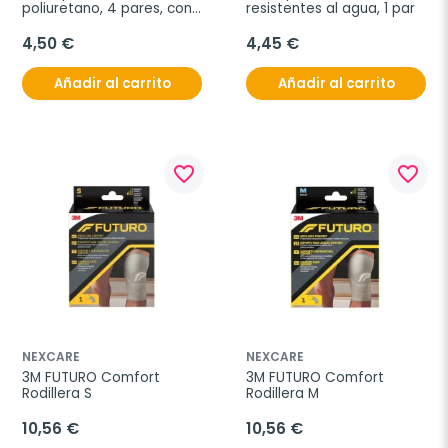
poliuretano, 4 pares, con 
resistentes al agua, 1 par
caja almacenamiento
4,50 €
4,45 €
Añadir al carrito
Añadir al carrito
favorite_border
favorite_border
NEXCARE
NEXCARE
3M FUTURO Comfort 
3M FUTURO Comfort 
Rodillera S
Rodillera M
10,56 €
10,56 €