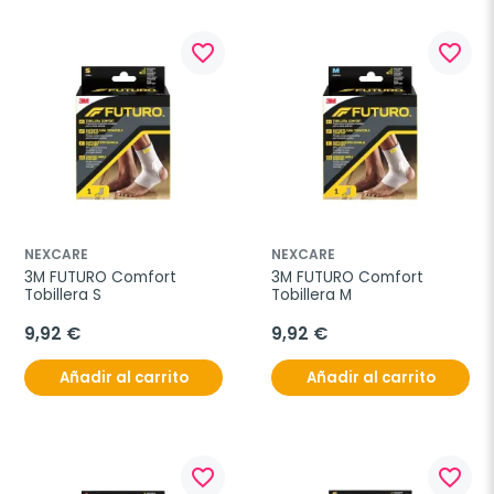
favorite_border
favorite_border
NEXCARE
NEXCARE
3M FUTURO Comfort 
3M FUTURO Comfort 
Tobillera S
Tobillera M
9,92 €
9,92 €
Añadir al carrito
Añadir al carrito
favorite_border
favorite_border