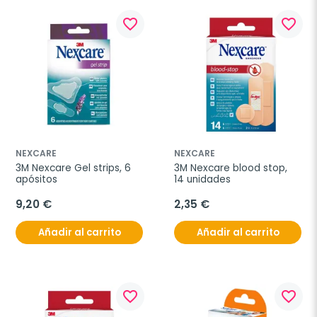
favorite_border
favorite_border
NEXCARE
NEXCARE
3M Nexcare Gel strips, 6 
3M Nexcare blood stop, 
apósitos
14 unidades
9,20 €
2,35 €
Añadir al carrito
Añadir al carrito
favorite_border
favorite_border