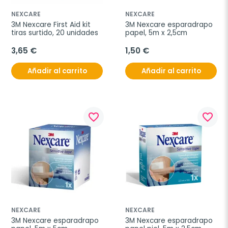
NEXCARE
NEXCARE
3M Nexcare First Aid kit 
3M Nexcare esparadrapo 
tiras surtido, 20 unidades
papel, 5m x 2,5cm
3,65 €
1,50 €
Añadir al carrito
Añadir al carrito
favorite_border
favorite_border
NEXCARE
NEXCARE
3M Nexcare esparadrapo 
3M Nexcare esparadrapo 