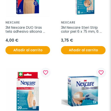
NEXCARE
NEXCARE
3M Nexcare DUO tiras 
3M Nexcare Steri Strip 
tela adhesivo silicona 
color piel 6 x 75 mm, 6 
Maxi, 5 unidades
tiras
4,00 €
3,75 €
Añadir al carrito
Añadir al carrito
favorite_border
favorite_border