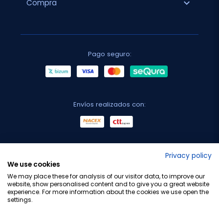
expand_more
Compra
Pago seguro:
Envíos realizados con:
No lo decimos nosotros...
Privacy policy
We use cookies
¡Tu opinión es importante!
We may place these for analysis of our visitor data, to improve our
website, show personalised content and to give you a great website
experience. For more information about the cookies we use open the
settings.
Copyright © 2010-2026 Farmacia Barata S.L. Todos los