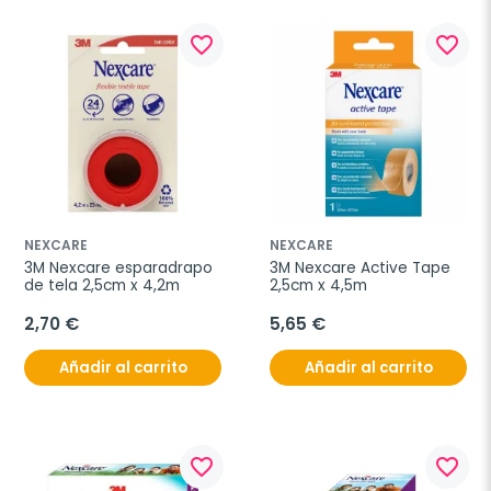
favorite_border
favorite_border
NEXCARE
NEXCARE
3M Nexcare esparadrapo 
3M Nexcare Active Tape 
de tela 2,5cm x 4,2m
2,5cm x 4,5m
2,70 €
5,65 €
Añadir al carrito
Añadir al carrito
favorite_border
favorite_border