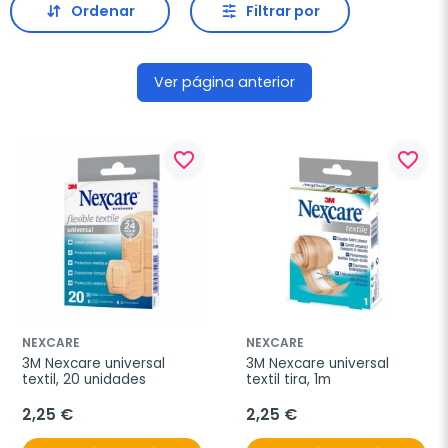
Ordenar
Filtrar por
Ver página anterior
favorite_border
favorite_border
NEXCARE
NEXCARE
3M Nexcare universal 
3M Nexcare universal 
textil, 20 unidades
textil tira, 1m
2,25 €
2,25 €