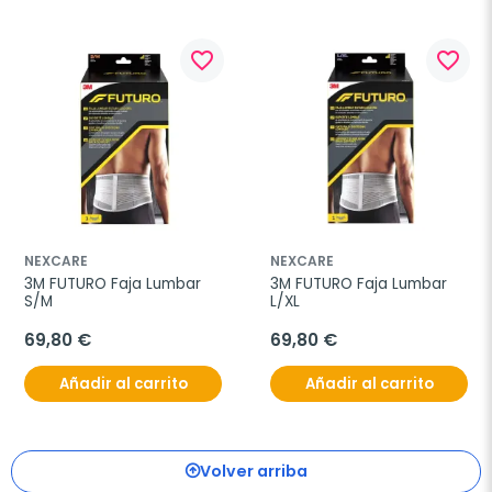
favorite_border
favorite_border
NEXCARE
NEXCARE
3M FUTURO Faja Lumbar 
3M FUTURO Faja Lumbar 
S/M
L/XL
69,80 €
69,80 €
Añadir al carrito
Añadir al carrito
Volver arriba