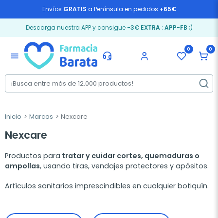
Envíos
GRATIS
a Península en pedidos
+65€
Descarga nuestra APP y consigue
-3€ EXTRA
:
APP-FB
;)
0
0
menu
Inicio
Marcas
Nexcare
Nexcare
Productos para
tratar y cuidar cortes, quemaduras o
ampollas
, usando tiras, vendajes protectores y apósitos.
Artículos sanitarios imprescindibles en cualquier botiquín.