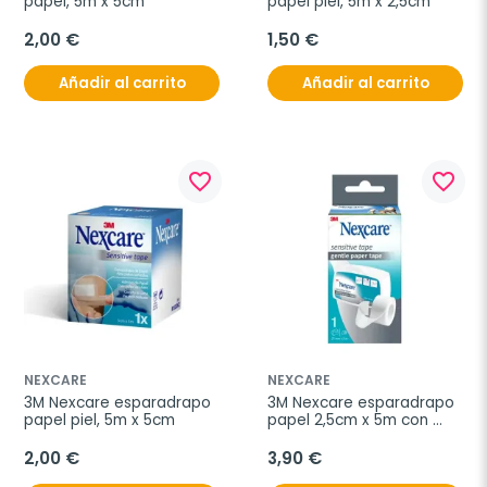
papel, 5m x 5cm
papel piel, 5m x 2,5cm
2,00 €
1,50 €
Añadir al carrito
Añadir al carrito
favorite_border
favorite_border
NEXCARE
NEXCARE
3M Nexcare esparadrapo 
3M Nexcare esparadrapo 
papel piel, 5m x 5cm
papel 2,5cm x 5m con 
portarrollo
2,00 €
3,90 €