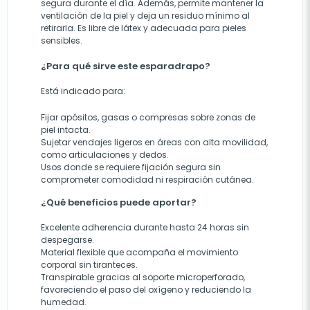
segura durante el día. Además, permite mantener la
ventilación de la piel y deja un residuo mínimo al
retirarla. Es libre de látex y adecuada para pieles
sensibles.
¿Para qué sirve este esparadrapo?
Está indicado para:
Fijar apósitos, gasas o compresas sobre zonas de
piel intacta.
Sujetar vendajes ligeros en áreas con alta movilidad,
como articulaciones y dedos.
Usos donde se requiere fijación segura sin
comprometer comodidad ni respiración cutánea.
¿Qué beneficios puede aportar?
Excelente adherencia durante hasta 24 horas sin
despegarse.
Material flexible que acompaña el movimiento
corporal sin tiranteces.
Transpirable gracias al soporte microperforado,
favoreciendo el paso del oxígeno y reduciendo la
humedad.