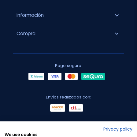
expand_more
Información
expand_more
Compra
Pago seguro:
Envíos realizados con:
No lo decimos nosotros...
Privacy policy
We use cookies