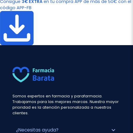
Consigue
3€ EXTRA
en tu compra APP de más de 50€ con el
código APP-FB
Somos expertos en farmacia y parafarmacia.
Trabajamos para las mejores marcas. Nuestra mayor
prioridad es la atención personalizada a nuestros
clientes.
expand_more
¿Necesitas ayuda?