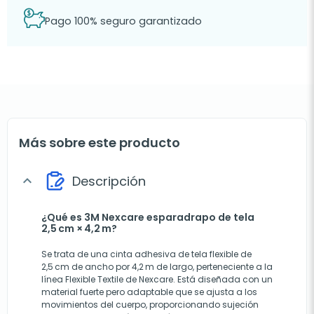
Pago 100% seguro garantizado
Más sobre este producto
Descripción
expand_more
¿Qué es 3M Nexcare esparadrapo de tela
2,5 cm × 4,2 m?
Se trata de una cinta adhesiva de tela flexible de
2,5 cm de ancho por 4,2 m de largo, perteneciente a la
línea Flexible Textile de Nexcare. Está diseñada con un
material fuerte pero adaptable que se ajusta a los
movimientos del cuerpo, proporcionando sujeción