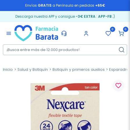
Envíos
GRATIS
a Península en pedidos
+65€
Descarga nuestra APP y consigue
-3€ EXTRA
:
APP-FB
;)
0
0
menu
Inicio
Salud y Botiquín
Botiquín y primeros auxilios
Esparadra
favorite_border