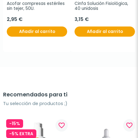
Acofar compresas estériles 
Cinfa Solución Fisiológica, 
sin tejer, 50U.
40 unidosis
2,95 €
3,15 €
Añadir al carrito
Añadir al carrito
Recomendados para ti
Tu selección de productos ;)
-15%
favorite_border
favorite_border
-5% EXTRA