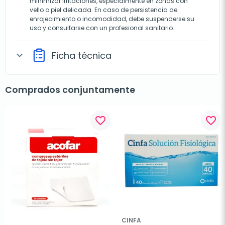
minimizar irritaciones, especialmente en zonas con
vello o piel delicada. En caso de persistencia de
enrojecimiento o incomodidad, debe suspenderse su
uso y consultarse con un profesional sanitario.
Ficha técnica
expand_more
Comprados conjuntamente
favorite_border
favorite_border
CINFA