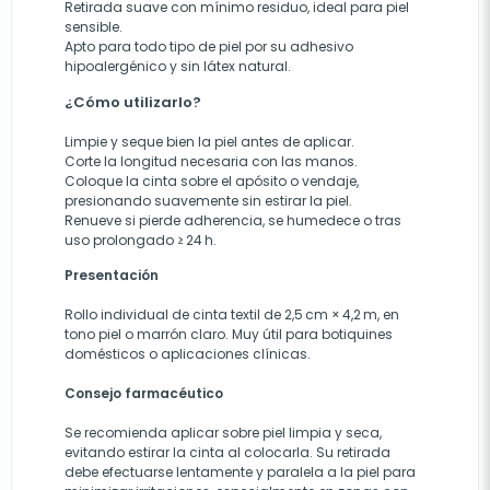
Retirada suave con mínimo residuo, ideal para piel
sensible.
Apto para todo tipo de piel por su adhesivo
hipoalergénico y sin látex natural.
¿Cómo utilizarlo?
Limpie y seque bien la piel antes de aplicar.
Corte la longitud necesaria con las manos.
Coloque la cinta sobre el apósito o vendaje,
presionando suavemente sin estirar la piel.
Renueve si pierde adherencia, se humedece o tras
uso prolongado ≥ 24 h.
Presentación
Rollo individual de cinta textil de 2,5 cm × 4,2 m, en
tono piel o marrón claro. Muy útil para botiquines
domésticos o aplicaciones clínicas.
Consejo farmacéutico
Se recomienda aplicar sobre piel limpia y seca,
evitando estirar la cinta al colocarla. Su retirada
debe efectuarse lentamente y paralela a la piel para