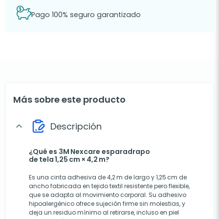
Pago 100% seguro garantizado
Más sobre este producto
Descripción
expand_more
¿Qué es 3M Nexcare esparadrapo
de tela 1,25 cm × 4,2 m?
Es una cinta adhesiva de 4,2 m de largo y 1,25 cm de
ancho fabricada en tejido textil resistente pero flexible,
que se adapta al movimiento corporal. Su adhesivo
hipoalergénico ofrece sujeción firme sin molestias, y
deja un residuo mínimo al retirarse, incluso en piel