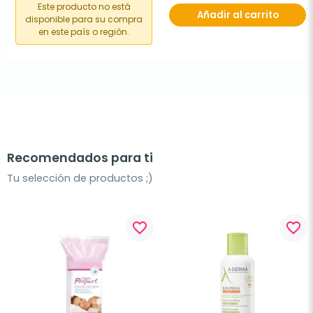
Este producto no está
Añadir al carrito
disponible para su compra
en este país o región.
Recomendados para ti
Tu selección de productos ;)
favorite_border
favorite_border