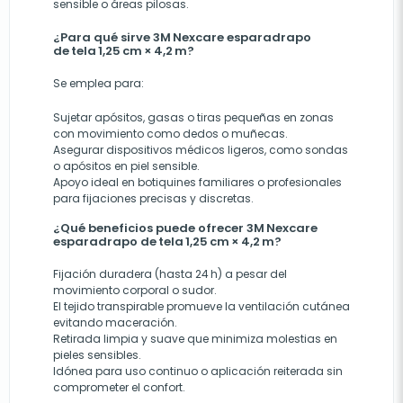
sensible o áreas pilosas.
¿Para qué sirve 3M Nexcare esparadrapo
de tela 1,25 cm × 4,2 m?
Se emplea para:
Sujetar apósitos, gasas o tiras pequeñas en zonas
con movimiento como dedos o muñecas.
Asegurar dispositivos médicos ligeros, como sondas
o apósitos en piel sensible.
Apoyo ideal en botiquines familiares o profesionales
para fijaciones precisas y discretas.
¿Qué beneficios puede ofrecer 3M Nexcare
esparadrapo de tela 1,25 cm × 4,2 m?
Fijación duradera (hasta 24 h) a pesar del
movimiento corporal o sudor.
El tejido transpirable promueve la ventilación cutánea
evitando maceración.
Retirada limpia y suave que minimiza molestias en
pieles sensibles.
Idónea para uso continuo o aplicación reiterada sin
comprometer el confort.