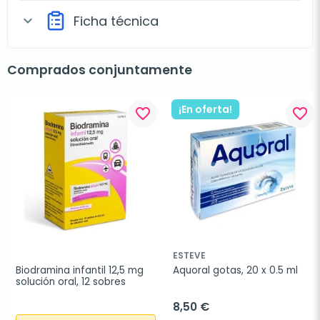
Ficha técnica
expand_more
Comprados conjuntamente
¡En oferta!
favorite_border
favorite_border
ESTEVE
Biodramina infantil 12,5 mg 
Aquoral gotas, 20 x 0.5 ml
solución oral, 12 sobres
8,50 €