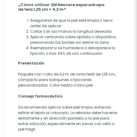
¿Cómo utilizar 3M Nexcare esparadrapo
de tela 1,25 cm × 4,2 m?
Asegurarse de que la piel esté limpia y seca
antes de aplicar.
Cortar con las manos la longitud deseada.
Aplicar centrando sobre apósito o dispositivo,
presionando los bordes sin estirar la zona.
Reemplazar si se humedece o desaparece la
fijación, o tras 24 h de uso continuado.
Presentación
Paquete con 1 rollo de 4,2 m de cinta textil de 1,25 cm,
compacto para botiquines o fijaciones
personalizadas. Color neutro o tono piel.
Consejo farmacéutico
Se recomienda aplicar sobre piel limpia, evitando
estirar el tejido al colocarlo. La retirada debe hacerse
lentamente y en dirección paralela a la piel para
evitar irritación, especialmente en zonas con vello o
piel frágil.