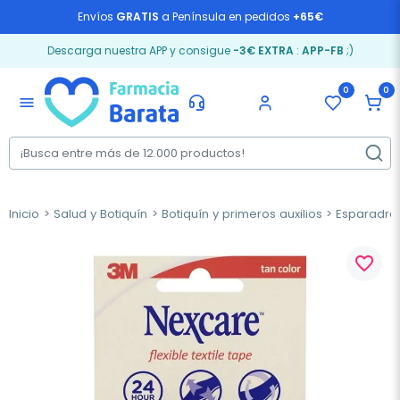
Envíos
GRATIS
a Península en pedidos
+65€
Descarga nuestra APP y consigue
-3€ EXTRA
:
APP-FB
;)
0
0
menu
Inicio
Salud y Botiquín
Botiquín y primeros auxilios
Esparadra
favorite_border