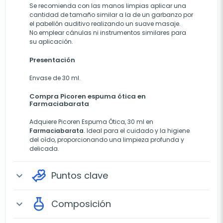
Se recomienda con las manos limpias aplicar una
cantidad de tamaño similar a la de un garbanzo por
el pabellón auditivo realizando un suave masaje.
No emplear cánulas ni instrumentos similares para
su aplicación.
Presentación
Envase de 30 ml.
Compra Picoren espuma ótica en
Farmaciabarata
Adquiere Picoren Espuma Ótica, 30 ml en
Farmaciabarata
. Ideal para el cuidado y la higiene
del oído, proporcionando una limpieza profunda y
delicada.
Puntos clave
expand_more
Composición
expand_more