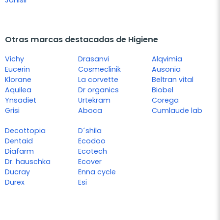
Otras marcas destacadas de Higiene
Vichy
Drasanvi
Alqvimia
Eucerin
Cosmeclinik
Ausonia
Klorane
La corvette
Beltran vital
Aquilea
Dr organics
Biobel
Ynsadiet
Urtekram
Corega
Grisi
Aboca
Cumlaude lab
Decottopia
D´shila
Dentaid
Ecodoo
Diafarm
Ecotech
Dr. hauschka
Ecover
Ducray
Enna cycle
Durex
Esi