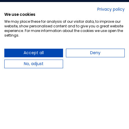
No lo decimos nosotros...
Privacy policy
We use cookies
¡Tu opinión es importante!
We may place these for analysis of our visitor data, to improve our
website, show personalised content and to give you a great website
experience. For more information about the cookies we use open the
settings.
Copyright © 2010-2026 Farmacia Barata S.L. Todos los
derechos reservados.
Accept all
Deny
No, adjust
Total:
13,95 €
−
+
Añadir al carrito