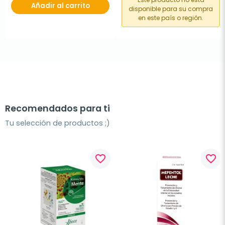
Añadir al carrito
disponible para su compra
en este país o región.
Recomendados para ti
Tu selección de productos ;)
favorite_border
favorite_border