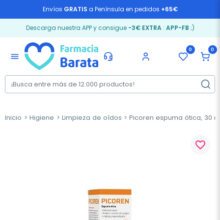
Envíos
GRATIS
a Península en pedidos
+65€
Descarga nuestra APP y consigue
-3€ EXTRA
:
APP-FB
;)
0
0
menu
Inicio
Higiene
Limpieza de oídos
Picoren espuma ótica, 30 m
favorite_border