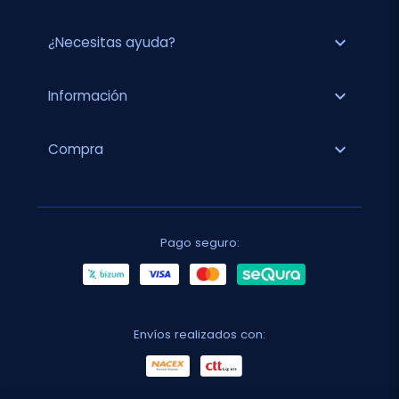
expand_more
¿Necesitas ayuda?
expand_more
Información
expand_more
Compra
Pago seguro:
Envíos realizados con: