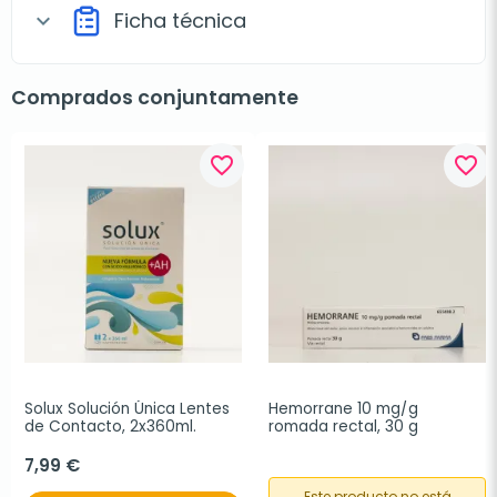
Ficha técnica
expand_more
Comprados conjuntamente
favorite_border
favorite_border
Solux Solución Única Lentes 
Hemorrane 10 mg/g 
de Contacto, 2x360ml.
romada rectal, 30 g
7,99 €
Este producto no está