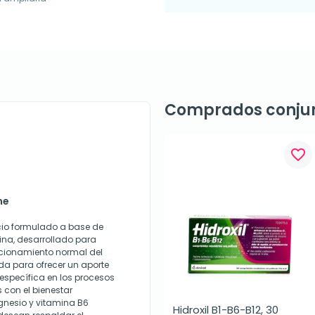
Comprados conju
favorite_border
ne
cio formulado a base de
ina, desarrollado para
ncionamiento normal del
a para ofrecer un aporte
 específica en los procesos
 con el bienestar
gnesio y vitamina B6
Hidroxil B1-B6-B12, 30 