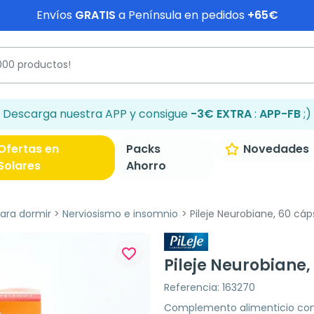
Envíos
GRATIS
a Península en pedidos
+65€
Descarga nuestra APP y consigue
-3€ EXTRA
:
APP-FB
;)
Ofertas en
Packs
Novedades
Solares
Ahorro
ra dormir
Nerviosismo e insomnio
Pileje Neurobiane, 60 cáp
favorite_border
Pileje Neurobiane,
Referencia: 163270
Complemento alimenticio con 