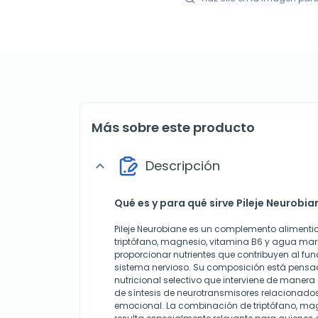
Más sobre este producto
Descripción
expand_more
Qué es y para qué sirve Pileje Neurobia
Pileje Neurobiane es un complemento alimenti
triptófano, magnesio, vitamina B6 y agua mar
proporcionar nutrientes que contribuyen al fu
sistema nervioso. Su composición está pensad
nutricional selectivo que interviene de manera
de síntesis de neurotransmisores relacionados
emocional. La combinación de triptófano, ma