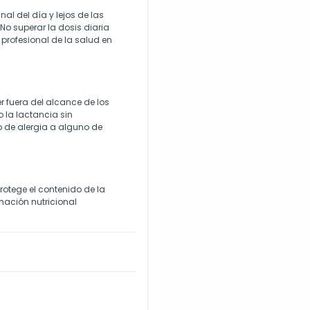
nal del día y lejos de las
 superar la dosis diaria
profesional de la salud en
 fuera del alcance de los
 la lactancia sin
o de alergia a alguno de
otege el contenido de la
mación nutricional