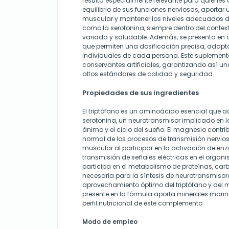
resulta especialmente relevante para quienes 
equilibrio de sus funciones nerviosas, aportar 
muscular y mantener los niveles adecuados 
como la serotonina, siempre dentro del conte
variada y saludable. Además, se presenta en c
que permiten una dosificación precisa, adap
individuales de cada persona. Este suplemento
conservantes artificiales, garantizando así u
altos estándares de calidad y seguridad.
Propiedades de sus ingredientes
El triptófano es un aminoácido esencial que 
serotonina, un neurotransmisor implicado en l
ánimo y el ciclo del sueño. El magnesio contr
normal de los procesos de transmisión nervios
muscular al participar en la activación de en
transmisión de señales eléctricas en el organ
participa en el metabolismo de proteínas, carb
necesaria para la síntesis de neurotransmiso
aprovechamiento óptimo del triptófano y del
presente en la fórmula aporta minerales mar
perfil nutricional de este complemento.
Modo de empleo