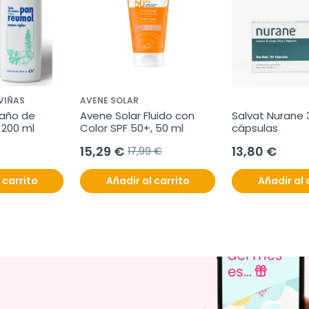
VIÑAS
AVENE SOLAR
año de 
Avene Solar Fluido con 
Salvat Nurane 3
 200 ml
Color SPF 50+, 50 ml
cápsulas
15,29 €
13,80 €
17,99 €
 carrito
Añadir al carrito
Añadir al 