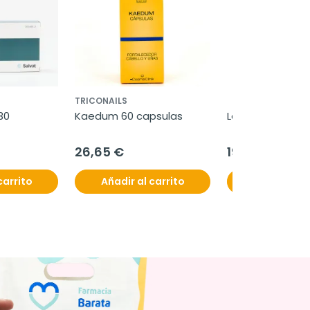
TRICONAILS
0 
Kaedum 60 capsulas
Legasil 30 comp
26,65 €
19,50 €
carrito
Añadir al carrito
Añadir al c