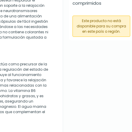
desean respaldar el
comprimidos
un soporte a la relajación
de neurotransmisores
xto de una alimentación
Este producto no está
ápsulas de fácil ingestión
disponible para su compra
tándose a las necesidades
en este país o región.
 no contiene colorantes ni
na formulación ajustada a
actúa como precursor de la
a regulación del estado de
ibuye al funcionamiento
a y favorece la relajación
zimas relacionadas con la
ismo. La vitamina B6
ohidratos y grasas, y es
res, asegurando un
 magnesio. El agua marina
inos que complementan el