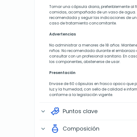
Tomar una cápsula diaria, preferiblemente al fi
comidas, acompañada de un vaso de agua. No
recomendada y seguir las indicaciones de un 
caso de tratamiento concomitante.
Advertencias
No administrar a menores de 18 años. Mantener
niños. No recomendado durante el embarazo o
consultar con un profesional sanitario. En cas
los componentes, abstenerse de usar.
Presentación
Envase de 60 cápsulas en frasco opaco que pr
luz y la humedad, con sello de calidad e infor
conforme a la legislación vigente.
Puntos clave
expand_more
Composición
expand_more