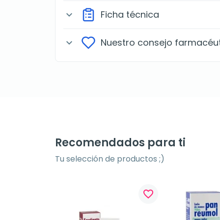
Ficha técnica
expand_more
Nuestro consejo farmacéu
expand_more
Recomendados para ti
Tu selección de productos ;)
favorite_border