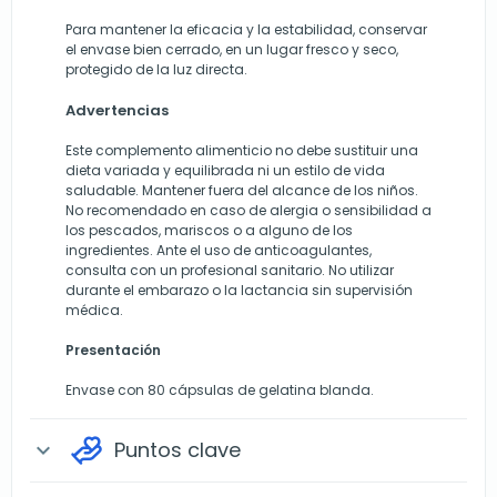
Para mantener la eficacia y la estabilidad, conservar
el envase bien cerrado, en un lugar fresco y seco,
protegido de la luz directa.
Advertencias
Este complemento alimenticio no debe sustituir una
dieta variada y equilibrada ni un estilo de vida
saludable. Mantener fuera del alcance de los niños.
No recomendado en caso de alergia o sensibilidad a
los pescados, mariscos o a alguno de los
ingredientes. Ante el uso de anticoagulantes,
consulta con un profesional sanitario. No utilizar
durante el embarazo o la lactancia sin supervisión
médica.
Presentación
Envase con 80 cápsulas de gelatina blanda.
Puntos clave
expand_more