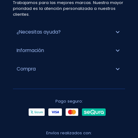
Trabajamos para las mejores marcas. Nuestra mayor
prioridad es la atención personalizada a nuestros
clientes.
expand_more
¿Necesitas ayuda?
expand_more
Información
expand_more
Compra
Pago seguro:
Envíos realizados con: