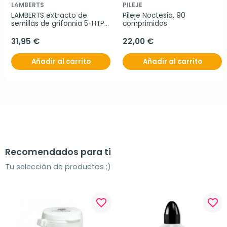
LAMBERTS
PILEJE
LAMBERTS extracto de 
Pileje Noctesia, 90 
semillas de grifonnia 5-HTP 
comprimidos
100 mg, 60 comprimidos
31,95 €
22,00 €
Añadir al carrito
Añadir al carrito
Recomendados para ti
Tu selección de productos ;)
favorite_border
favorite_border