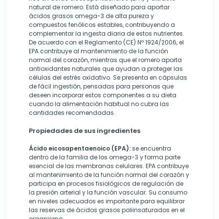
natural de romero. Está diseñado para aportar
ácidos grasos omega-3 de alta pureza y
compuestos fenólicos estables, contribuyendo a
complementar la ingesta diaria de estos nutrientes.
De acuerdo con el Reglamento (CE) Nº 1924/2006, el
EPA contribuye al mantenimiento de la función
normal del corazón, mientras que el romero aporta
antioxidantes naturales que ayudan a proteger las
células del estrés oxidativo. Se presenta en cápsulas
de fácil ingestión, pensadas para personas que
deseen incorporar estos componentes a su dieta
cuando la alimentación habitual no cubra las
cantidades recomendadas.
Propiedades de sus ingredientes
Ácido eicosapentaenoico (EPA):
se encuentra
dentro de la familia de los omega-3 y forma parte
esencial de las membranas celulares. EPA contribuye
al mantenimiento de la función normal del corazón y
participa en procesos fisiológicos de regulación de
la presión arterial y la función vascular. Su consumo
en niveles adecuados es importante para equilibrar
las reservas de ácidos grasos poliinsaturados en el
organismo.