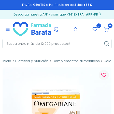
Envíos
GRATIS
a Península en pedidos
+65€
Descarga nuestra APP y consigue
-3€ EXTRA
:
APP-FB
;)
0
0
menu
Inicio
Dietética y Nutrición
Complementos alimenticios
Coles
favorite_border