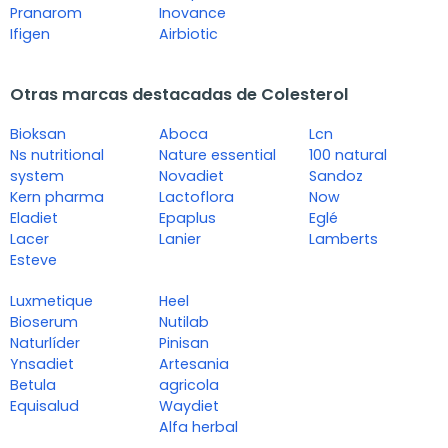
Pranarom
Inovance
Ifigen
Airbiotic
Otras marcas destacadas de Colesterol
Bioksan
Aboca
Lcn
Ns nutritional
Nature essential
100 natural
system
Novadiet
Sandoz
Kern pharma
Lactoflora
Now
Eladiet
Epaplus
Eglé
Lacer
Lanier
Lamberts
Esteve
Luxmetique
Heel
Bioserum
Nutilab
Naturlíder
Pinisan
Ynsadiet
Artesania
Betula
agricola
Equisalud
Waydiet
Alfa herbal