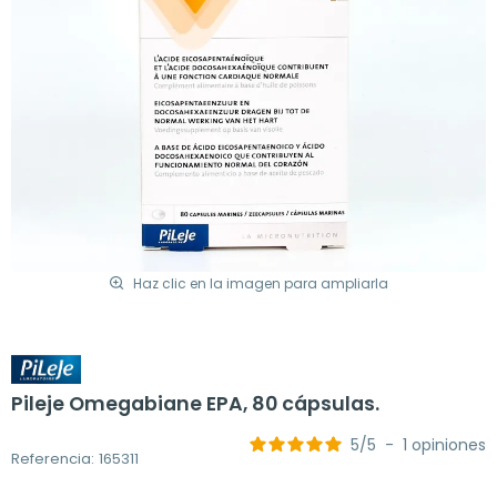
Haz clic en la imagen para ampliarla
Pileje Omegabiane EPA, 80 cápsulas.
5
/
5
-
1
opiniones
Referencia: 165311