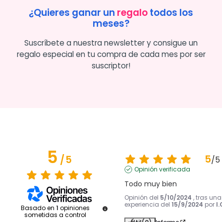
¿Quieres ganar un
regalo
todos los
meses?
Suscríbete a nuestra newsletter y consigue un
regalo especial en tu compra de cada mes por ser
suscriptor!
5
5
/
5
/
5
Opinión verificada
Todo muy bien
Opinión del
5/10/2024
, tras una
experiencia del
15/9/2024
por
I.
Basado en
1
opiniones
sometidas a control