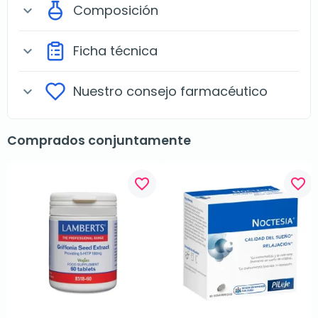
Composición
expand_more
Ficha técnica
expand_more
Nuestro consejo farmacéutico
expand_more
Comprados conjuntamente
favorite_border
favorite_border