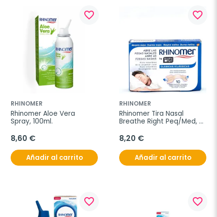
favorite_border
favorite_border
RHINOMER
RHINOMER
Rhinomer Aloe Vera 
Rhinomer Tira Nasal 
Spray, 100ml.
Breathe Right Peq/Med, 
10 Uds.
8,60 €
8,20 €
Añadir al carrito
Añadir al carrito
favorite_border
favorite_border