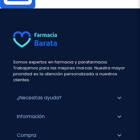
Somos expertos en farmacia y parafarmacia.
Trabajamos para las mejores marcas. Nuestra mayor
prioridad es la atención personalizada a nuestros
clientes.
expand_more
¿Necesitas ayuda?
expand_more
Información
expand_more
Compra