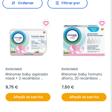
Ordenar
Filtrar por
favorite_border
favorite_border
RHINOMER
RHINOMER
Rhinomer baby aspirador 
Rhinomer baby formato 
nasal + 2 recambios 
ahorro, 20 recambios 
blandos desechables
blandos desechables
9,75 €
7,50 €
Añadir al carrito
Añadir al carrito