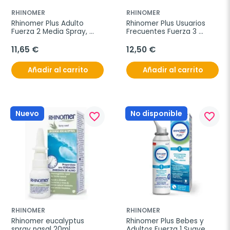
RHINOMER
RHINOMER
Rhinomer Plus Adulto 
Rhinomer Plus Usuarios 
Fuerza 2 Media Spray, 
Frecuentes Fuerza 3 
200 ml
Fuerte Spray, 200 ml
11,65 €
12,50 €
Añadir al carrito
Añadir al carrito
Nuevo
No disponible
favorite_border
favorite_border
RHINOMER
RHINOMER
Rhinomer eucalyptus 
Rhinomer Plus Bebes y 
spray nasal 20ml
Adultos Fuerza 1 Suave 