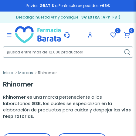
Envíos
GRATIS
a Península en pedidos
+65€
Descarga nuestra APP y consigue
-3€ EXTRA
:
APP-FB
;)
0
0
menu
Inicio
Marcas
Rhinomer
Rhinomer
Rhinomer
es una marca perteneciente a los
laboratorios
GSK
, los cuales se especializan en la
elaboración de productos para cuidar y despejar las
vías
respiratorias
.