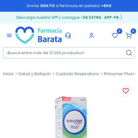
Envíos
GRATIS
a Península en pedidos
+65€
Descarga nuestra APP y consigue
-3€ EXTRA
:
APP-FB
;)
0
0
menu
Inicio
Salud y Botiquín
Cuidado Respiratorio
Rhinomer Plus+ F
favorite_border