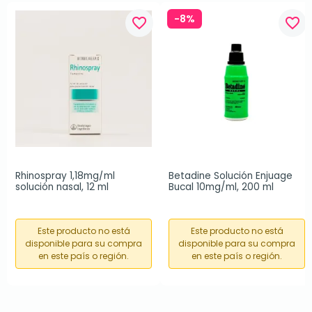
-8%
favorite_border
favorite_border
Rhinospray 1,18mg/ml 
Betadine Solución Enjuage 
solución nasal, 12 ml
Bucal 10mg/ml, 200 ml
Este producto no está
Este producto no está
disponible para su compra
disponible para su compra
en este país o región.
en este país o región.