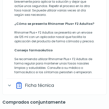
brevemente para aplicar la solución y dejar que
actúe unos segundos. Repetir el proceso en la otra
fosa nasal. Se puede utilizar varias veces al día
según sea necesario.
¿Cómo se presenta Rhinomer Plus+ F2 Adultos?
Rhinomer Plus+ F2 Adultos se presenta en un envase
de 125 ml con un aplicador nasal que facilita la
aplicación del producto de forma cómoda y precisa.
Consejo farmacéutico
Se recomienda utilizar Rhinomer Plus+ F2 Adultos de
forma regular para mantener unas fosas nasales
limpias y saludables. Consulte a su médico o
farmacéutico si los síntomas persisten o empeoran.
Ficha técnica
expand_more
Comprados conjuntamente