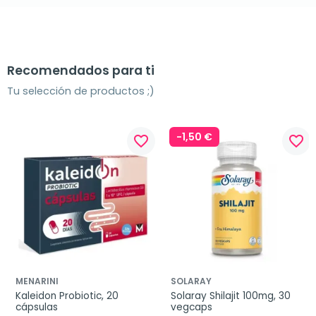
Recomendados para ti
Tu selección de productos ;)
-1,50 €
favorite_border
favorite_border
MENARINI
SOLARAY
Kaleidon Probiotic, 20 
Solaray Shilajit 100mg, 30 
cápsulas
vegcaps