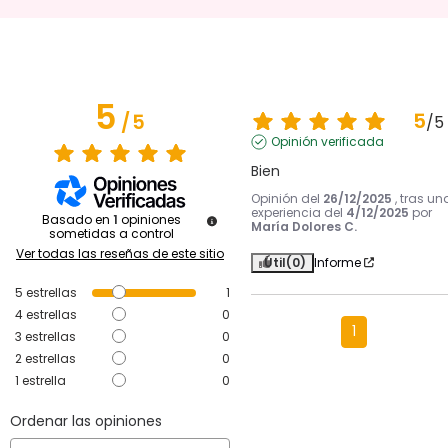
5
5
/
5
/
5
Opinión verificada
Bien
Opinión del
26/12/2025
, tras un
experiencia del
4/12/2025
por
Basado en
1
opiniones
María Dolores C.
sometidas a control
Ver todas las reseñas de este sitio
Útil
(0)
Informe
5
estrellas
1
4
estrellas
0
1
3
estrellas
0
2
estrellas
0
1
estrella
0
Ordenar las opiniones