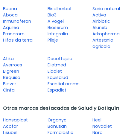
Buona
Bisolherbal
Soria natural
Aboca
Bio3
Activa
Inmunoferon
A vogel
Airbiotic
Aquilea
Bioserum
Aluneb
Pranarom
Integralia
Arkopharma
Hifas da terra
Pileje
Artesania
agricola
Atika
Decottopia
Averroes
Dietmed
B.green
Eladiet
Bequisa
Equisalud
Biover
Esential aroms
Cinfa
Espadiet
Otras marcas destacadas de Salud y Botiquín
Hansaplast
Organyc
Heel
Acofar
Bonusan
Novadiet
Lisubel
Farmalastic
Npro