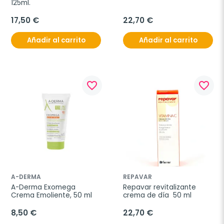
125ml.
17,50 €
22,70 €
Añadir al carrito
Añadir al carrito
favorite_border
favorite_border
A-DERMA
REPAVAR
A-Derma Exomega 
Repavar revitalizante 
Crema Emoliente, 50 ml
crema de día  50 ml
8,50 €
22,70 €