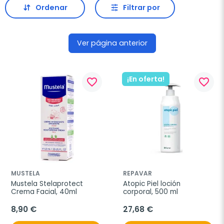
Ordenar
Filtrar por
Ver página anterior
¡En oferta!
favorite_border
favorite_border
MUSTELA
REPAVAR
Mustela Stelaprotect 
Atopic Piel loción 
Crema Facial, 40ml
corporal, 500 ml
8,90 €
27,68 €