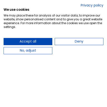
No lo decimos nosotros...
Privacy policy
We use cookies
¡Tu opinión es importante!
We may place these for analysis of our visitor data, to improve our
website, show personalised content and to give you a great website
experience. For more information about the cookies we use open the
settings.
Copyright © 2010-2026 Farmacia Barata S.L. Todos los
derechos reservados.
Accept all
Deny
No, adjust