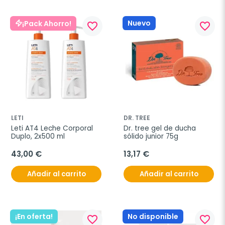
Nuevo
¡Pack Ahorro!
favorite_border
favorite_border
LETI
DR. TREE
Leti AT4 Leche Corporal 
Dr. tree gel de ducha 
Duplo, 2x500 ml
sólido junior 75g
43,00 €
13,17 €
Añadir al carrito
Añadir al carrito
¡En oferta!
No disponible
favorite_border
favorite_border