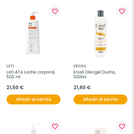
favorite_border
favorite_border
LETI
EROSIL
Leti AT4 Leche corporal, 
Erosil Oleogel Ducha, 
500 ml
500ml.
21,50 €
21,60 €
Añadir al carrito
Añadir al carrito
favorite_border
favorite_border