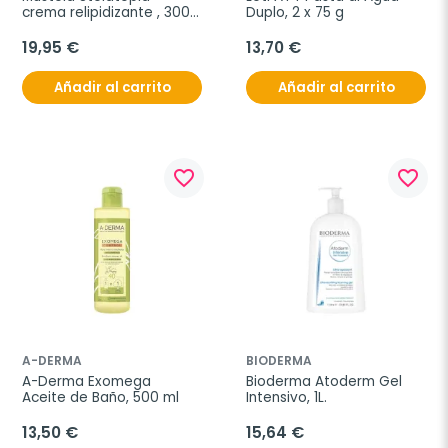
crema relipidizante , 300 
Duplo, 2 x 75 g
ml
19,95 €
13,70 €
Añadir al carrito
Añadir al carrito
favorite_border
favorite_border
A-DERMA
BIODERMA
A-Derma Exomega 
Bioderma Atoderm Gel 
Aceite de Baño, 500 ml
Intensivo, 1L.
13,50 €
15,64 €