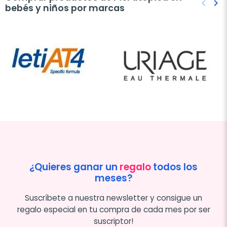
keyboard_arrow_left
keyboard_arrow_right
bebés y niños por marcas
Anteri
Sig
¿Quieres ganar un
regalo
todos los
meses?
Suscríbete a nuestra newsletter y consigue un
regalo especial en tu compra de cada mes por ser
suscriptor!