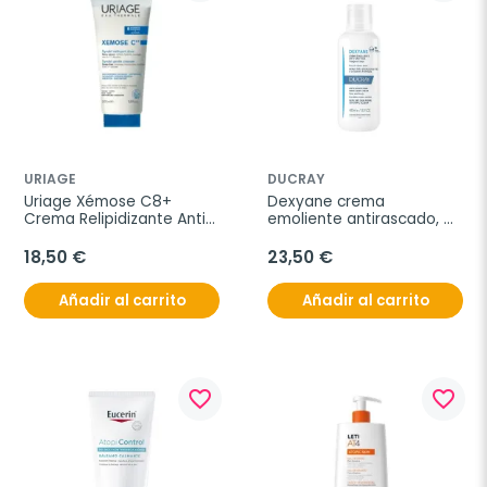
URIAGE
DUCRAY
Uriage Xémose C8+ 
Dexyane crema 
Crema Relipidizante Anti-
emoliente antirascado, 
irritaciones, 400 ml
400 ml
18,50 €
23,50 €
Añadir al carrito
Añadir al carrito
favorite_border
favorite_border