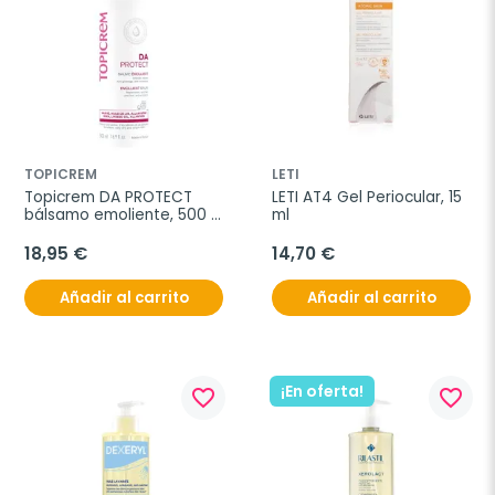
TOPICREM
LETI
Topicrem DA PROTECT 
LETI AT4 Gel Periocular, 15 
bálsamo emoliente, 500 
ml
ml
18,95 €
14,70 €
Añadir al carrito
Añadir al carrito
¡En oferta!
favorite_border
favorite_border