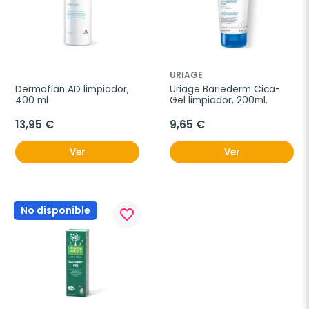
URIAGE
Dermoflan AD limpiador, 
Uriage Bariederm Cica-
400 ml
Gel limpiador, 200ml.
13,95 €
9,65 €
Ver
Ver
No disponible
favorite_border