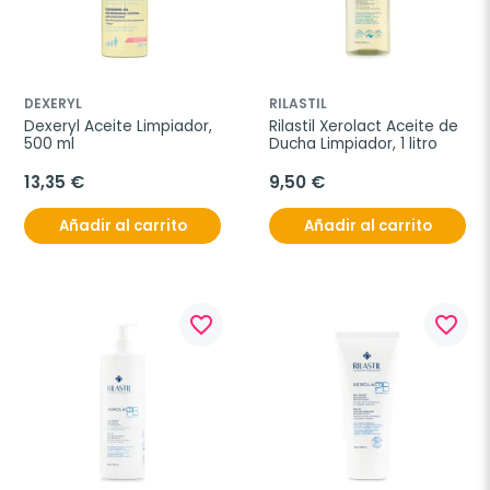
DEXERYL
RILASTIL
Dexeryl Aceite Limpiador, 
Rilastil Xerolact Aceite de 
500 ml
Ducha Limpiador, 1 litro
13,35 €
9,50 €
Añadir al carrito
Añadir al carrito
favorite_border
favorite_border