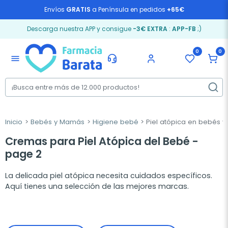
Envíos
GRATIS
a Península en pedidos
+65€
Descarga nuestra APP y consigue
-3€ EXTRA
:
APP-FB
;)
0
0
menu
Inicio
Bebés y Mamás
Higiene bebé
Piel atópica en bebés y
Cremas para Piel Atópica del Bebé -
page 2
La delicada piel atópica necesita cuidados específicos.
Aquí tienes una selección de las mejores marcas.