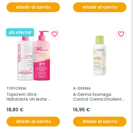
Añadir al carrito
Añadir al carrito
¡En oferta!
favorite_border
favorite_border
TOPICREM
A-DERMA
Topicrem Ultra-
A-Derma Exomega 
Hidratante UH leche 
Control Crema Emoliente, 
corporal oferta DUPLO, 
400 ml
2x500 ml
18,80 €
16,95 €
Añadir al carrito
Añadir al carrito