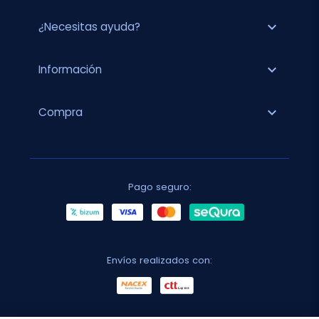
expand_more
¿Necesitas ayuda?
expand_more
Información
expand_more
Compra
Pago seguro:
Envíos realizados con: