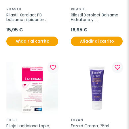
RILASTIL
RILASTIL
Rilastil Xerolact PB 
Rilastil Xerolact Balsamo 
bálsamo rilipidante 
Hidratane y 
antirritación, 400 ml
Antiirritaciones, 200 ml
15,95 €
16,95 €
Añadir al carrito
Añadir al carrito
favorite_border
favorite_border
PILEJE
OLYAN
Pileje Lactibiane topic, 
Eczaid Crema, 75ml.