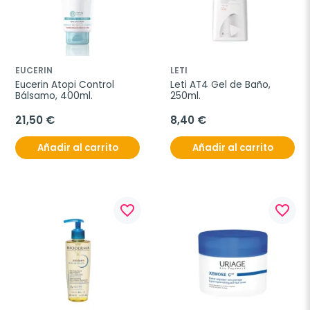
EUCERIN
LETI
Eucerin Atopi Control 
Leti AT4 Gel de Baño, 
Bálsamo, 400ml.
250ml.
21,50 €
8,40 €
Añadir al carrito
Añadir al carrito
favorite_border
favorite_border