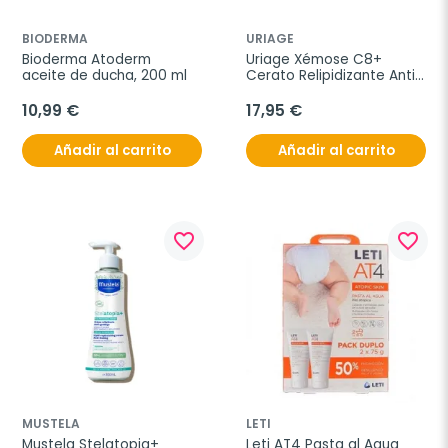
BIODERMA
URIAGE
Bioderma Atoderm 
Uriage Xémose C8+ 
aceite de ducha, 200 ml
Cerato Relipidizante Anti-
picor, 200 ml
10,99 €
17,95 €
Añadir al carrito
Añadir al carrito
favorite_border
favorite_border
MUSTELA
LETI
Mustela Stelatopia+ 
Leti AT4 Pasta al Agua 