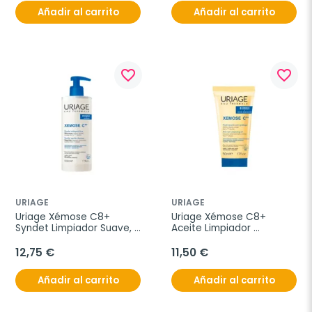
Añadir al carrito
Añadir al carrito
favorite_border
favorite_border
URIAGE
URIAGE
Uriage Xémose C8+ 
Uriage Xémose C8+ 
Syndet Limpiador Suave, 
Aceite Limpiador 
500 ml
Calmante, 500 ml
12,75 €
11,50 €
Añadir al carrito
Añadir al carrito