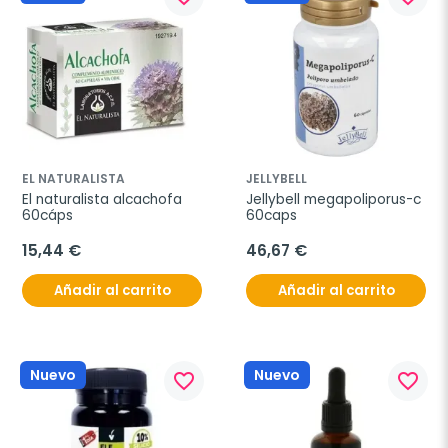
EL NATURALISTA
JELLYBELL
El naturalista alcachofa 
Jellybell megapoliporus-c 
60cáps
60caps
15,44 €
46,67 €
Añadir al carrito
Añadir al carrito
Nuevo
Nuevo
favorite_border
favorite_border