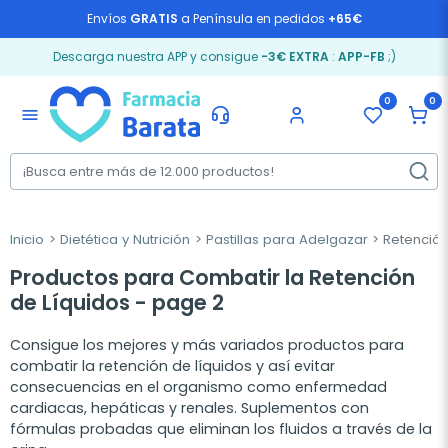
Envíos
GRATIS
a Península en pedidos
+65€
Descarga nuestra APP y consigue
-3€ EXTRA
:
APP-FB
;)
0
0
menu
Inicio
Dietética y Nutrición
Pastillas para Adelgazar
Retención
Productos para Combatir la Retención
de Líquidos - page 2
Consigue los mejores y más variados productos para
combatir la retención de líquidos y así evitar
consecuencias en el organismo como enfermedad
cardiacas, hepáticas y renales. Suplementos con
fórmulas probadas que eliminan los fluidos a través de la