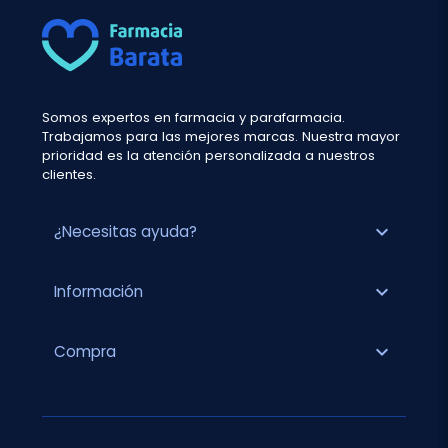
Somos expertos en farmacia y parafarmacia.
Trabajamos para las mejores marcas. Nuestra mayor
prioridad es la atención personalizada a nuestros
clientes.
expand_more
¿Necesitas ayuda?
expand_more
Información
expand_more
Compra