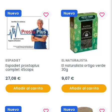
Nuevo
Nuevo
favorite_border
favorite_border
ESPADIET
EL NATURALISTA
Espadiet prostaplus 
El naturalista ortiga verde 
complet 45caps
30g
27,08 €
9,07 €
Añadir al carrito
Añadir al carrito
Nuevo
Nuevo
favorite_border
favorite_border