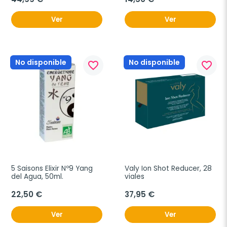
Ver
Ver
No disponible
No disponible
favorite_border
favorite_border
5 Saisons Elixir Nº9 Yang 
Valy Ion Shot Reducer, 28 
del Agua, 50ml.
viales
22,50 €
37,95 €
Ver
Ver