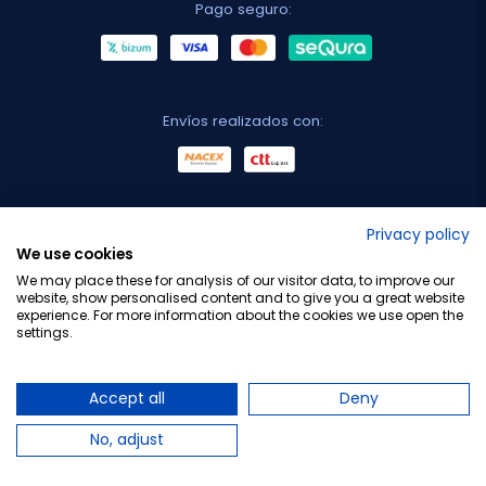
Pago seguro:
Envíos realizados con:
No lo decimos nosotros...
Privacy policy
We use cookies
¡Tu opinión es importante!
We may place these for analysis of our visitor data, to improve our
website, show personalised content and to give you a great website
experience. For more information about the cookies we use open the
settings.
Copyright © 2010-2026 Farmacia Barata S.L. Todos los
derechos reservados.
Accept all
Deny
No, adjust