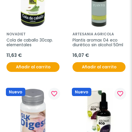
NOVADIET
ARTESANIA AGRICOLA
Cola de caballo 30cap. 
Plantis aromax 04 eco 
elementales
diurético sin alcohol 50ml
11,63 €
16,07 €
Añadir al carrito
Añadir al carrito
Nuevo
Nuevo
favorite_border
favorite_border