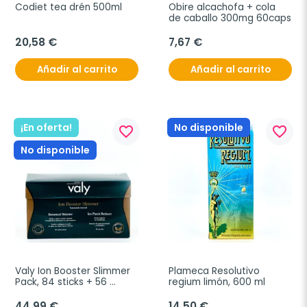
Codiet tea drén 500ml
Obire alcachofa + cola 
de caballo 300mg 60caps
20,58 €
7,67 €
Añadir al carrito
Añadir al carrito
¡En oferta!
No disponible
favorite_border
favorite_border
No disponible
Valy Ion Booster Slimmer 
Plameca Resolutivo 
Pack, 84 sticks + 56 
regium limón, 600 ml
parches.
44,99 €
14,50 €