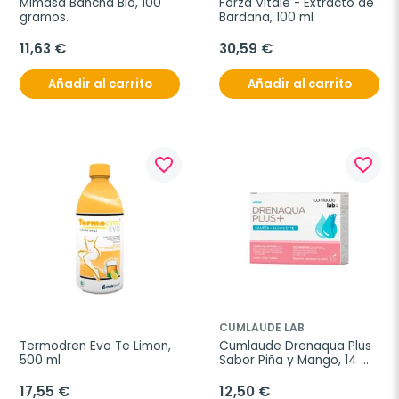
Mimasa Bancha Bio, 100 
Forza Vitale - Extracto de 
gramos.
Bardana, 100 ml
11,63 €
30,59 €
Añadir al carrito
Añadir al carrito
favorite_border
favorite_border
CUMLAUDE LAB
Termodren Evo Te Limon, 
Cumlaude Drenaqua Plus 
500 ml
Sabor Piña y Mango, 14 
sticks
17,55 €
12,50 €