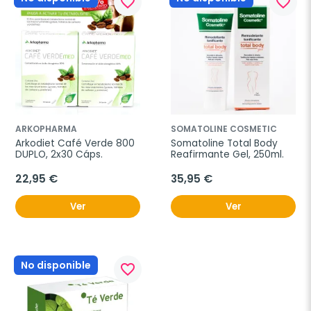
favorite_border
favorite_border
ARKOPHARMA
SOMATOLINE COSMETIC
Arkodiet Café Verde 800 
Somatoline Total Body 
DUPLO, 2x30 Cáps.
Reafirmante Gel, 250ml.
22,95 €
35,95 €
Ver
Ver
No disponible
favorite_border