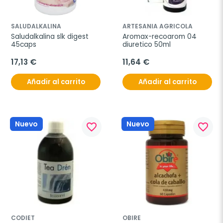
SALUDALKALINA
ARTESANIA AGRICOLA
Saludalkalina slk digest 
Aromax-recoarom 04 
45caps
diuretico 50ml
17,13 €
11,64 €
Añadir al carrito
Añadir al carrito
Nuevo
Nuevo
favorite_border
favorite_border
CODIET
OBIRE