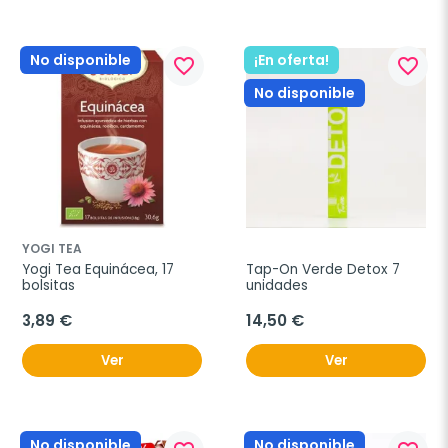
No disponible
¡En oferta!
favorite_border
favorite_border
No disponible
YOGI TEA
Yogi Tea Equinácea, 17 
Tap-On Verde Detox 7 
bolsitas
unidades
3,89 €
14,50 €
Ver
Ver
No disponible
No disponible