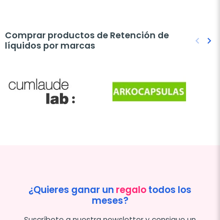
Comprar productos de Retención de
keyboard_arrow_left
keyboard_arrow_right
líquidos por marcas
Anteri
Sig
¿Quieres ganar un
regalo
todos los
meses?
Suscríbete a nuestra newsletter y consigue un