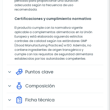
pensado para proporcionar una duración
adecuada según la frecuencia de uso
recomendada.
Certificaciones y cumplimiento normativo
El producto cumple con la normativa vigente
aplicable a complementos alimenticios en la Unión
Europea y está elaborado siguiendo estrictos
controles de calidad según los estándares GMP
(Good Manufacturing Practices) e ISO. Además, no
contiene ingredientes de origen transgénico y
cumple con los requisitos de seguridad alimentaria
establecidos por las autoridades competentes.
Puntos clave
expand_more
Composición
expand_more
Ficha técnica
expand_more