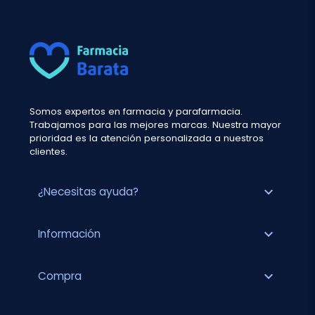
Somos expertos en farmacia y parafarmacia.
Trabajamos para las mejores marcas. Nuestra mayor
prioridad es la atención personalizada a nuestros
clientes.
expand_more
¿Necesitas ayuda?
expand_more
Información
expand_more
Compra