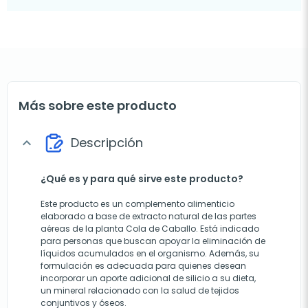
Más sobre este producto
Descripción
expand_more
¿Qué es y para qué sirve este producto?
Este producto es un complemento alimenticio
elaborado a base de extracto natural de las partes
aéreas de la planta Cola de Caballo. Está indicado
para personas que buscan apoyar la eliminación de
líquidos acumulados en el organismo. Además, su
formulación es adecuada para quienes desean
incorporar un aporte adicional de silicio a su dieta,
un mineral relacionado con la salud de tejidos
conjuntivos y óseos.