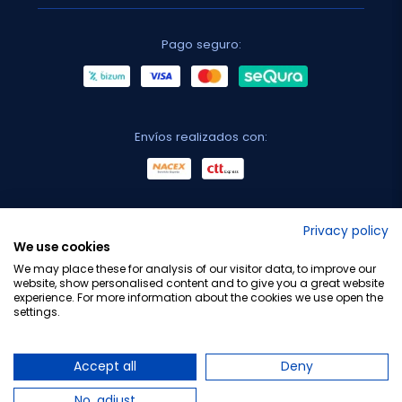
Pago seguro:
Envíos realizados con:
No lo decimos nosotros...
Privacy policy
We use cookies
¡Tu opinión es importante!
We may place these for analysis of our visitor data, to improve our
website, show personalised content and to give you a great website
experience. For more information about the cookies we use open the
settings.
Copyright © 2010-2026 Farmacia Barata S.L. Todos los
derechos reservados.
Accept all
Deny
No, adjust