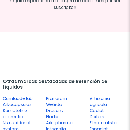
regalo especial en tu compra de cada mes por ser
suscriptor!
Otras marcas destacadas de Retención de
líquidos
Cumlaude lab
Pranarom
Artesania
Arkocapsulas
Weleda
agricola
Somatoline
Drasanvi
Codiet
cosmetic
Eladiet
Deiters
Ns nutritional
Arkopharma
El naturalista
system
Integralia
Espadiet