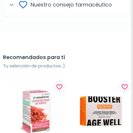
Nuestro consejo farmacéutico
expand_more
Recomendados para ti
Tu selección de productos ;)
favorite_border
favorite_border