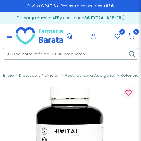
Envíos
GRATIS
a Península en pedidos
+65€
Descarga nuestra APP y consigue
-3€ EXTRA
:
APP-FB
;)
0
0
menu
Inicio
Dietética y Nutrición
Pastillas para Adelgazar
Retención
favorite_border