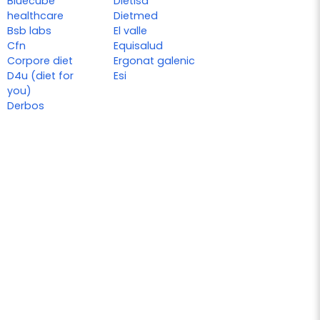
Bluecube
Dietisa
healthcare
Dietmed
Bsb labs
El valle
Cfn
Equisalud
Corpore diet
Ergonat galenic
D4u (diet for
Esi
you)
Derbos