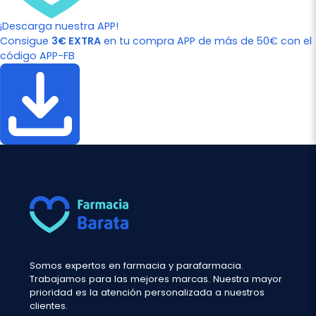
¡Descarga nuestra APP!
Consigue
3€ EXTRA
en tu compra APP de más de 50€ con el
código APP-FB
Somos expertos en farmacia y parafarmacia.
Trabajamos para las mejores marcas. Nuestra mayor
prioridad es la atención personalizada a nuestros
clientes.