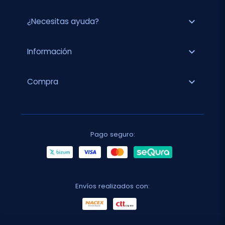
expand_more
¿Necesitas ayuda?
expand_more
Información
expand_more
Compra
Pago seguro:
Envíos realizados con: