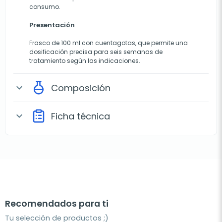
consumo.
Presentación
Frasco de 100 ml con cuentagotas, que permite una
dosificación precisa para seis semanas de
tratamiento según las indicaciones.
Composición
expand_more
Ficha técnica
expand_more
Recomendados para ti
Tu selección de productos ;)