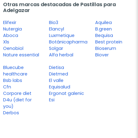
Otras marcas destacadas de Pastillas para
Adelgazar
Elifexir
Bio3
Aquilea
Nutergia
Elancyl
B.green
Aboca
Luxmetique
Bequisa
Xls
Botánicapharma
Best protein
Oenobiol
Solgar
Bioserum
Nature essential
Alfa herbal
Biover
Bluecube
Dietisa
healthcare
Dietmed
Bsb labs
El valle
Cfn
Equisalud
Corpore diet
Ergonat galenic
D4u (diet for
Esi
you)
Derbos