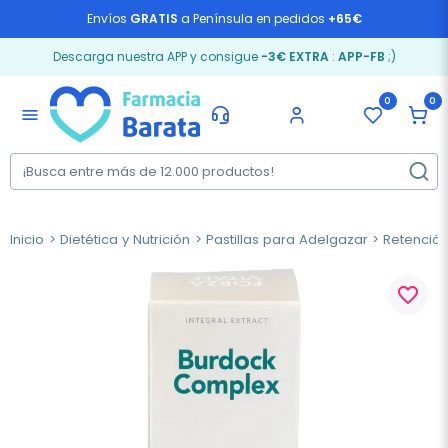
Envíos
GRATIS
a Península en pedidos
+65€
Descarga nuestra APP y consigue
-3€ EXTRA
:
APP-FB
;)
0
0
menu
Inicio
Dietética y Nutrición
Pastillas para Adelgazar
Retención
favorite_border