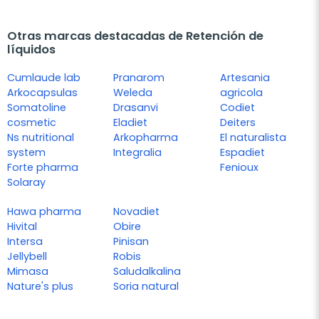
Otras marcas destacadas de Retención de
líquidos
Cumlaude lab
Pranarom
Artesania
Arkocapsulas
Weleda
agricola
Somatoline
Drasanvi
Codiet
cosmetic
Eladiet
Deiters
Ns nutritional
Arkopharma
El naturalista
system
Integralia
Espadiet
Forte pharma
Fenioux
Solaray
Hawa pharma
Novadiet
Hivital
Obire
Intersa
Pinisan
Jellybell
Robis
Mimasa
Saludalkalina
Nature's plus
Soria natural