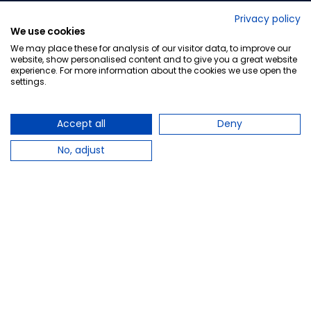
No lo decimos nosotros...
Privacy policy
We use cookies
¡Tu opinión es importante!
We may place these for analysis of our visitor data, to improve our
website, show personalised content and to give you a great website
experience. For more information about the cookies we use open the
settings.
Copyright © 2010-2026 Farmacia Barata S.L. Todos los
derechos reservados.
Accept all
Deny
No, adjust
Total:
30,59 €
−
+
Añadir al carrito