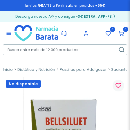
Envíos
GRATIS
a Península en pedidos
+65€
Descarga nuestra APP y consigue
-3€ EXTRA
:
APP-FB
;)
0
0
menu
Inicio
Dietética y Nutrición
Pastillas para Adelgazar
Saciante
No disponible
favorite_border