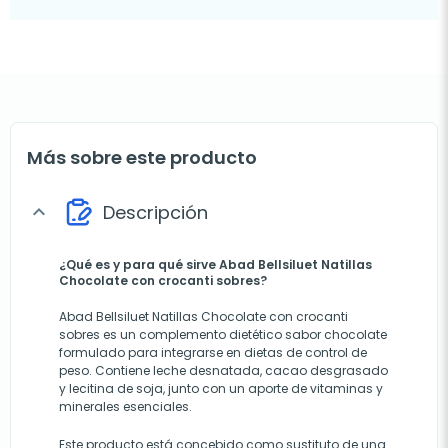
Más sobre este producto
Descripción
expand_more
¿Qué es y para qué sirve Abad Bellsiluet Natillas
Chocolate con crocanti sobres?
Abad Bellsiluet Natillas Chocolate con crocanti
sobres es un complemento dietético sabor chocolate
formulado para integrarse en dietas de control de
peso. Contiene leche desnatada, cacao desgrasado
y lecitina de soja, junto con un aporte de vitaminas y
minerales esenciales.
Este producto está concebido como sustituto de una