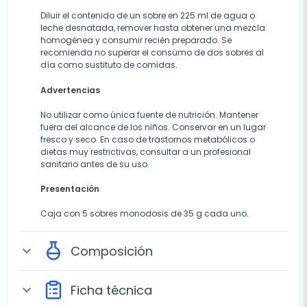
Diluir el contenido de un sobre en 225 ml de agua o
leche desnatada, remover hasta obtener una mezcla
homogénea y consumir recién preparado. Se
recomienda no superar el consumo de dos sobres al
día como sustituto de comidas.
Advertencias
No utilizar como única fuente de nutrición. Mantener
fuera del alcance de los niños. Conservar en un lugar
fresco y seco. En caso de trastornos metabólicos o
dietas muy restrictivas, consultar a un profesional
sanitario antes de su uso.
Presentación
Caja con 5 sobres monodosis de 35 g cada uno.
Composición
expand_more
Ficha técnica
expand_more