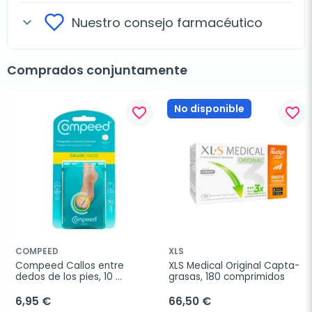
Nuestro consejo farmacéutico
expand_more
Comprados conjuntamente
No disponible
favorite_border
favorite_border
COMPEED
XLS
Compeed Callos entre 
XLS Medical Original Capta-
dedos de los pies, 10 
grasas, 180 comprimidos
unidades
6,95 €
66,50 €