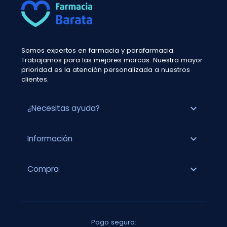
Somos expertos en farmacia y parafarmacia.
Trabajamos para las mejores marcas. Nuestra mayor
prioridad es la atención personalizada a nuestros
clientes.
expand_more
¿Necesitas ayuda?
expand_more
Información
expand_more
Compra
Pago seguro: