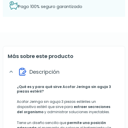
Pago 100% seguro garantizado
Más sobre este producto
Descripción
expand_more
¿Qué es y para qué sirve Acofar Jeringa sin aguja 3
piezas estéril?
Acofar Jeringa sin aguja 3 piezas estériles un
dispositivo estéril que sirve para
extraer secreciones
del organismo
y administrar soluciones inyectables.
Tiene un diseño sencillo que
permite una posición
adecuada
al momento de colocar el tratamiento vía