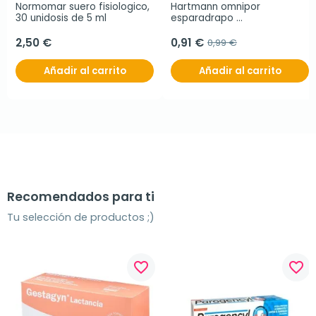
Normomar suero fisiologico, 
Hartmann omnipor 
30 unidosis de 5 ml
esparadrapo 
hipoalergénico papel, 5 x 
2,5 cm
2,50 €
0,91 €
0,99 €
Añadir al carrito
Añadir al carrito
Recomendados para ti
Tu selección de productos ;)
favorite_border
favorite_border