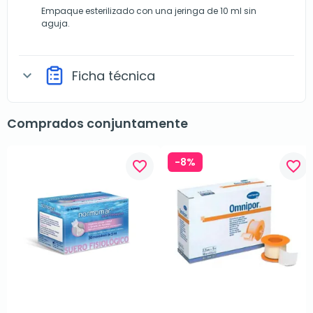
Empaque esterilizado con una jeringa de 10 ml sin
aguja.
Ficha técnica
expand_more
Comprados conjuntamente
-8%
favorite_border
favorite_border