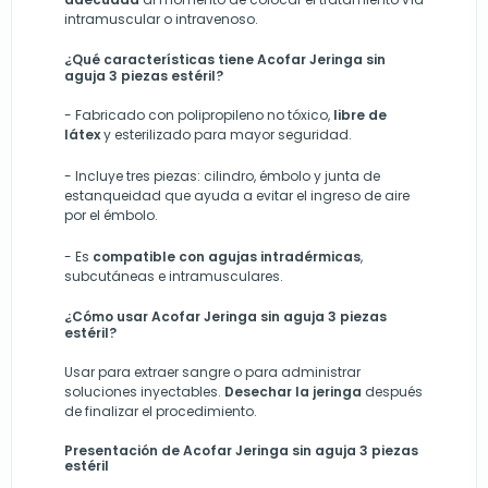
intramuscular o intravenoso.
¿Qué características tiene Acofar Jeringa sin
aguja 3 piezas estéril?
-
Fabricado con polipropileno no tóxico,
libre de
látex
y esterilizado para mayor seguridad.
- Incluye
tres piezas: cilindro, émbolo y junta de
estanqueidad que ayuda a evitar el ingreso de aire
por el émbolo.
-
Es
compatible con agujas intradérmicas
,
subcutáneas e intramusculares.
¿Cómo usar Acofar Jeringa sin aguja 3 piezas
estéril?
Usar para extraer sangre o para administrar
soluciones inyectables.
Desechar la jeringa
después
de finalizar el procedimiento.
Presentación de Acofar Jeringa sin aguja 3 piezas
estéril