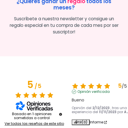
¿Quieres ganar un
regalo
todos los
meses?
Suscríbete a nuestra newsletter y consigue un
regalo especial en tu compra de cada mes por ser
suscriptor!
5
5
/
5
/
5
Opinión verificada
Bueno
Opinión del
2/12/2023
, tras una
experiencia del
11/11/2023
por
A.
Basado en
1
opiniones
sometidas a control
Útil
(0)
Informe
Ver todas las reseñas de este sitio