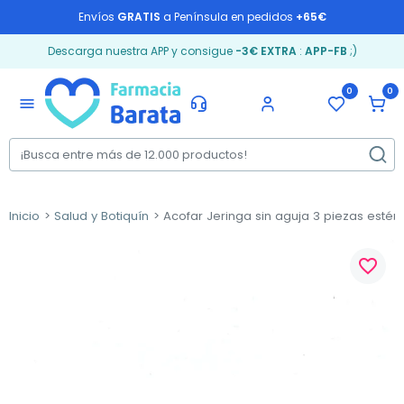
Envíos
GRATIS
a Península en pedidos
+65€
Descarga nuestra APP y consigue
-3€ EXTRA
:
APP-FB
;)
0
0
menu
Inicio
Salud y Botiquín
Acofar Jeringa sin aguja 3 piezas estéril,
favorite_border