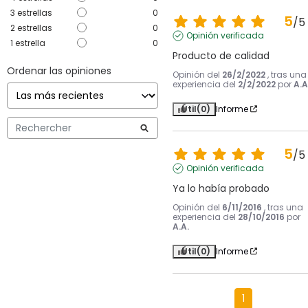
3
estrellas
0
5
/
5
2
estrellas
0
Opinión verificada
1
estrella
0
Producto de calidad
Ordenar las opiniones
Opinión del
26/2/2022
, tras una
experiencia del
2/2/2022
por
A.A
Útil
(0)
Informe
5
/
5
Opinión verificada
Ya lo había probado
Opinión del
6/11/2016
, tras una
experiencia del
28/10/2016
por
A.A.
Útil
(0)
Informe
1