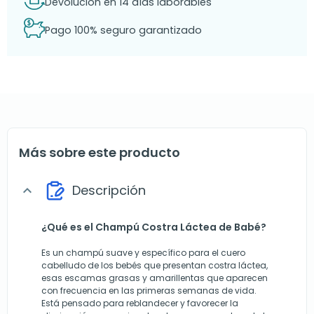
Devolución en 14 días laborables
Pago 100% seguro garantizado
Más sobre este producto
Descripción
expand_more
¿Qué es el Champú Costra Láctea de Babé?
Es un champú suave y específico para el cuero
cabelludo de los bebés que presentan costra láctea,
esas escamas grasas y amarillentas que aparecen
con frecuencia en las primeras semanas de vida.
Está pensado para reblandecer y favorecer la