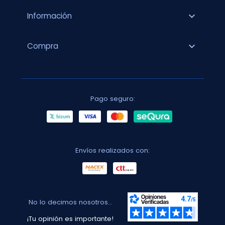
expand_more
Información
expand_more
Compra
Pago seguro:
Envíos realizados con:
No lo decimos nosotros...
¡Tu opinión es importante!