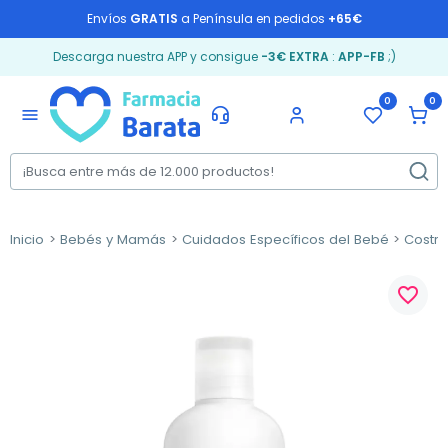
Envíos
GRATIS
a Península en pedidos
+65€
Descarga nuestra APP y consigue
-3€ EXTRA
:
APP-FB
;)
0
0
menu
Inicio
Bebés y Mamás
Cuidados Específicos del Bebé
Costra
favorite_border