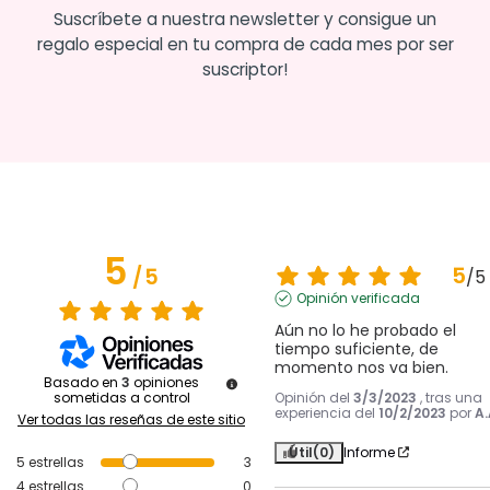
Suscríbete a nuestra newsletter y consigue un
regalo especial en tu compra de cada mes por ser
suscriptor!
5
5
/
5
/
5
Opinión verificada
Aún no lo he probado el 
tiempo suficiente, de 
momento nos va bien.
Basado en
3
opiniones
Opinión del
3/3/2023
, tras una
sometidas a control
experiencia del
10/2/2023
por
A.
Ver todas las reseñas de este sitio
Útil
(0)
Informe
5
estrellas
3
4
estrellas
0