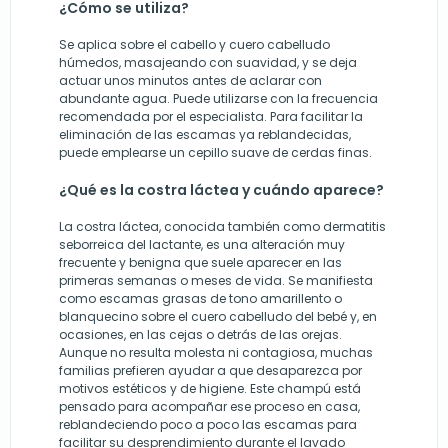
¿Cómo se utiliza?
Se aplica sobre el cabello y cuero cabelludo
húmedos, masajeando con suavidad, y se deja
actuar unos minutos antes de aclarar con
abundante agua. Puede utilizarse con la frecuencia
recomendada por el especialista. Para facilitar la
eliminación de las escamas ya reblandecidas,
puede emplearse un cepillo suave de cerdas finas.
¿Qué es la costra láctea y cuándo aparece?
La costra láctea, conocida también como dermatitis
seborreica del lactante, es una alteración muy
frecuente y benigna que suele aparecer en las
primeras semanas o meses de vida. Se manifiesta
como escamas grasas de tono amarillento o
blanquecino sobre el cuero cabelludo del bebé y, en
ocasiones, en las cejas o detrás de las orejas.
Aunque no resulta molesta ni contagiosa, muchas
familias prefieren ayudar a que desaparezca por
motivos estéticos y de higiene. Este champú está
pensado para acompañar ese proceso en casa,
reblandeciendo poco a poco las escamas para
facilitar su desprendimiento durante el lavado