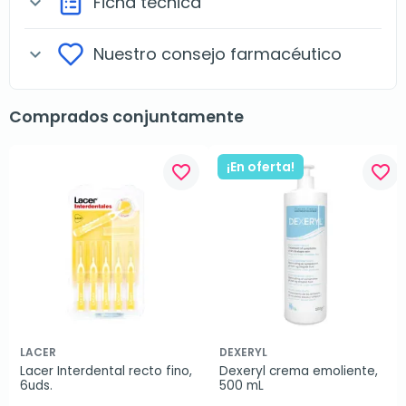
Ficha técnica
expand_more
Nuestro consejo farmacéutico
expand_more
Comprados conjuntamente
¡En oferta!
favorite_border
favorite_border
LACER
DEXERYL
Lacer Interdental recto fino, 
Dexeryl crema emoliente, 
6uds.
500 mL