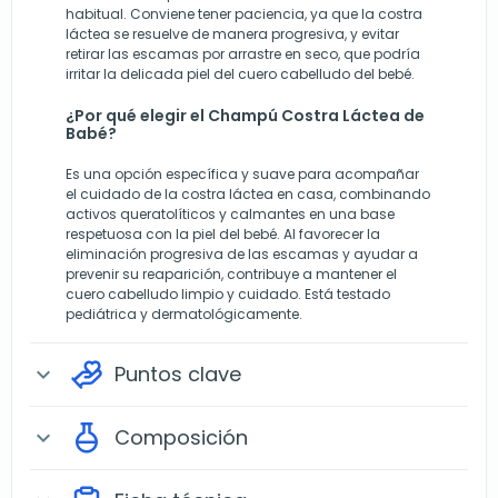
habitual. Conviene tener paciencia, ya que la costra
láctea se resuelve de manera progresiva, y evitar
retirar las escamas por arrastre en seco, que podría
irritar la delicada piel del cuero cabelludo del bebé.
¿Por qué elegir el Champú Costra Láctea de
Babé?
Es una opción específica y suave para acompañar
el cuidado de la costra láctea en casa, combinando
activos queratolíticos y calmantes en una base
respetuosa con la piel del bebé. Al favorecer la
eliminación progresiva de las escamas y ayudar a
prevenir su reaparición, contribuye a mantener el
cuero cabelludo limpio y cuidado. Está testado
pediátrica y dermatológicamente.
Puntos clave
expand_more
Composición
expand_more