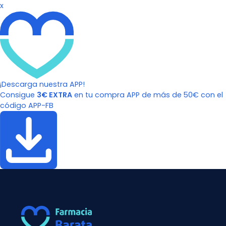
x
¡Descarga nuestra APP!
Consigue
3€ EXTRA
en tu compra APP de más de 50€ con el
código APP-FB