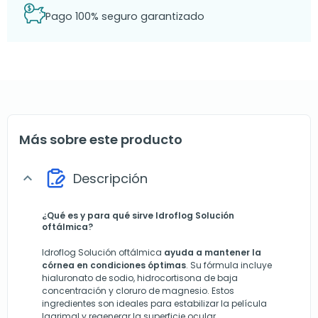
Pago 100% seguro garantizado
Más sobre este producto
Descripción
expand_more
¿Qué es y para qué sirve Idroflog Solución
oftálmica?
Idroflog Solución oftálmica
ayuda a mantener la
córnea en condiciones óptimas
. Su fórmula incluye
hialuronato de sodio, hidrocortisona de baja
concentración y cloruro de magnesio. Estos
ingredientes son ideales para estabilizar la película
lagrimal y regenerar la superficie ocular.