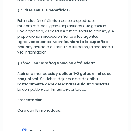
¿Cuáles son sus beneficios?
Esta solución oftálmica posee propiedades
mucomiméticas y pseudoplásticas que generan
una capa fina, viscosa y elástica sobre la córnea, y le
proporcionan protección frente a los agentes
agresivos externos. Además,
hidrata la superficie
ocular
y ayuda a disminuir la irritación, la sequedad
y la inflamación.
¿Cómo usar Idroflog Solución oftálmica?
Abrir una
monodosis
y
a
plicar 1-2 gotas en el saco
conjuntival
. Se deben dejar car desde arriba.
Posteriormente,
debe desecharse el líquido restante
.
Es compatible con lentes de contacto.
Presentación
Caja con 15 monodosis.