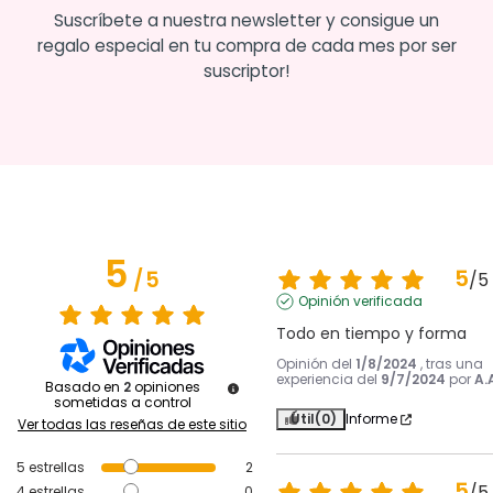
Suscríbete a nuestra newsletter y consigue un
regalo especial en tu compra de cada mes por ser
suscriptor!
5
5
/
5
/
5
Opinión verificada
Todo en tiempo y forma
Opinión del
1/8/2024
, tras una
experiencia del
9/7/2024
por
A.
Basado en
2
opiniones
sometidas a control
Útil
(0)
Informe
Ver todas las reseñas de este sitio
5
estrellas
2
5
/
5
4
estrellas
0