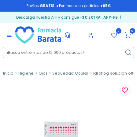
Envíos
GRATIS
a Península en pedidos
+65€
Descarga nuestra APP y consigue
-3€ EXTRA
:
APP-FB
;)
0
0
menu
Inicio
Higiene
Ojos
Sequedad Ocular
Idroflog solución oft
favorite_border