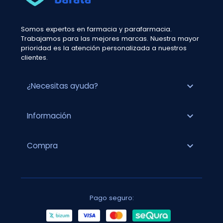
Somos expertos en farmacia y parafarmacia.
Trabajamos para las mejores marcas. Nuestra mayor
prioridad es la atención personalizada a nuestros
clientes.
expand_more
¿Necesitas ayuda?
expand_more
Información
expand_more
Compra
Pago seguro: