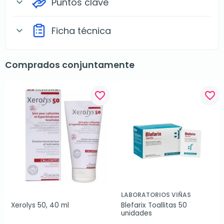
Puntos clave
expand_more
Ficha técnica
expand_more
Comprados conjuntamente
favorite_border
favorite_border
LABORATORIOS VIÑAS
Xerolys 50, 40 ml
Blefarix Toallitas 50 
unidades