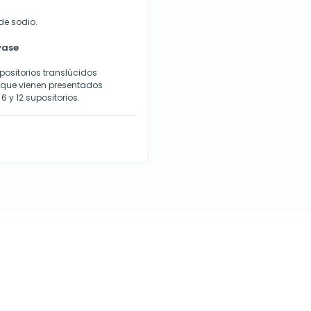
de sodio.
vase
upositorios translúcidos
, que vienen presentados
 6 y 12 supositorios.