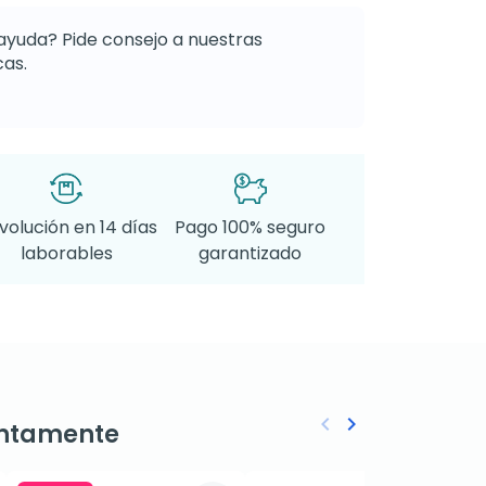
ayuda? Pide consejo a nuestras
as.
volución en 14 días
Pago 100% seguro
laborables
garantizado
keyboard_arrow_left
keyboard_arrow_right
ntamente
Anterior
Siguiente