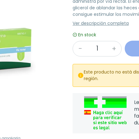
administra por vía rectal. El 
glicerol de ablandar las heces q
consigue estimular los movimie
Ver descripción completa
En stock
Este producto no está di

región.
Le
m
f
d
a ampliarla