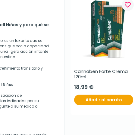
favorite_border
ell Niños y para qué se
to, es un laxante que se
e consigue por la capacidad
una ligera acción irritante
ntestino.
reñimiento transitorio y
Cannaben Forte Crema 
120ml
l Niños
18,99 €
stración del
Añadir al carrito
las indicadas por su
gunte a su médico o
ndo sea necesario, o según