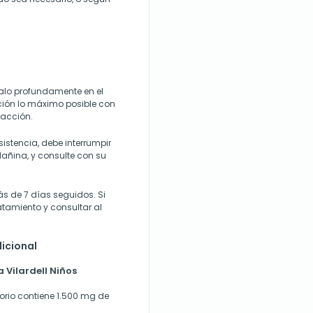
calo profundamente en el
ción lo máximo posible con
 acción.
istencia, debe interrumpir
dañina, y consulte con su
s de 7 días seguidos. Si
tamiento y consultar al
icional
 Vilardell Niños
itorio contiene 1.500 mg de