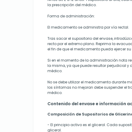
la prescripción del médico.
Forma de administración:
El medicamento se administra por vía rectal.
Tras sacar el supositorio del envase, introdúz
recto por el extremo plano. Reprima la evacua
el fin de que el medicamento pueda ejercer su
Si en el momento de la administración nota res
la misma, ya que puede resultar perjudicial y 
médico.
No se debe utilizar el medicamento durante má
los síntomas no mejoran debe suspender el tra
médico.
Contenido del envase e información ad
Composición de Supositorios de Glicerina
- El principio activo es el glicerol. Cada supos
glicerol.