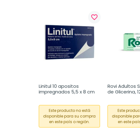
favorite_border
Linitul 10 apositos 
Rovi Adultos S
impregnados 5,5 x 8 cm
de Glicerina, 
Este producto no está
Este produc
disponible para su compra
disponible pa
en este país o región.
en este país