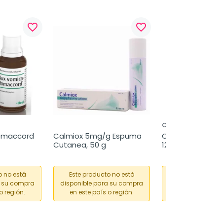
favorite_border
favorite_border
CINFA
omaccord 
Calmiox 5mg/g Espuma 
Cinfamar Infantil
Cutanea, 50 g
12 sobres de 5 
o no está
Este producto no está
Este producto
a su compra
disponible para su compra
disponible para
o región.
en este país o región.
en este país o