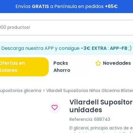
Envíos
GRATIS
a Península en pedidos
+65€
Descarga nuestra APP y consigue
-3€ EXTRA
:
APP-FB
;)
Ofertas en
Packs
Novedades
Solares
Ahorro
upositorios glicerina
Vilardell Supositorios Niños Glicerina Blíste
Vilardell Supositor
favorite_border
unidades
Referencia: 688743
El glicerol, principio activo 