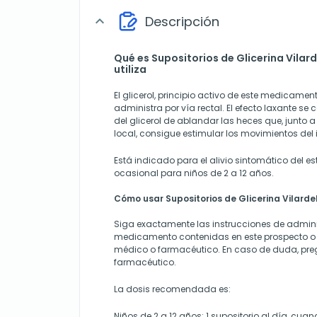
Descripción
expand_more
Qué es Supositorios de Glicerina Vilard
utiliza
El glicerol, principio activo de este medicamen
administra por vía rectal. El efecto laxante s
del glicerol de ablandar las heces que, junto a 
local, consigue estimular los movimientos del i
Está indicado para el alivio sintomático del est
ocasional para niños de 2 a 12 años.
Cómo usar Supositorios de Glicerina Vilardel
Siga exactamente las instrucciones de admini
medicamento contenidas en este prospecto o 
médico o farmacéutico. En caso de duda, pre
farmacéutico.
La dosis recomendada es:
Niños de 2 a 12 años: 1 supositorio al día, cua