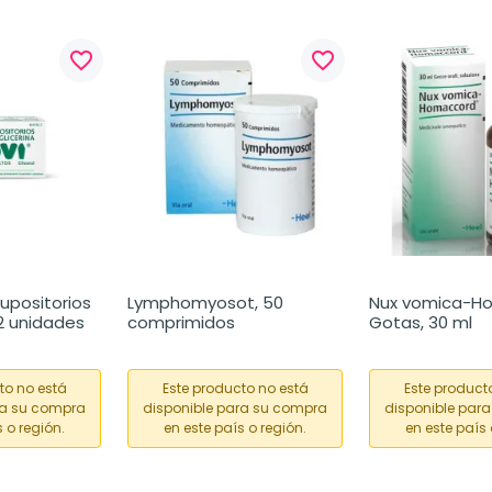
favorite_border
favorite_border
upositorios 
Lymphomyosot, 50 
Nux vomica-H
12 unidades
comprimidos
Gotas, 30 ml
to no está
Este producto no está
Este product
ra su compra
disponible para su compra
disponible par
 o región.
en este país o región.
en este país 