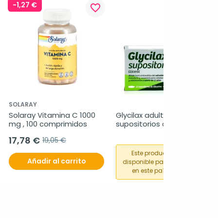
-1,27 €
favorite_border
favorite_border
SOLARAY
Solaray Vitamina C 1000 
Glycilax adultos 
mg , 100 comprimidos
supositorios de glicerina, 
12 supositorios
17,78 €
19,05 €
Este producto no está
Añadir al carrito
disponible para su compra
en este país o región.