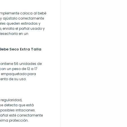
simplemente coloca al bebé
 y ajústalo correctamente
ales queden estiradas y
, enrolla el pañal usado y
desecharlo en un
Bebe Seco Extra Talla
contiene 56 unidades de
con un peso de 12 a 17
te empaquetado para
ento de su uso.
regularidad,
e detecta que está
osibles irritaciones.
pañal esté correctamente
xima protección.