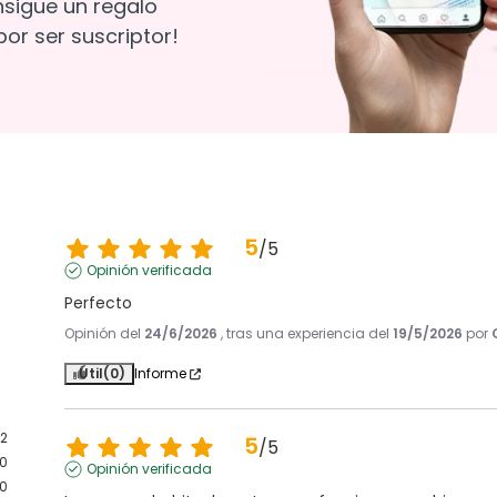
nsigue un regalo
or ser suscriptor!
5
/
5
Opinión verificada
Perfecto
Opinión del
24/6/2026
, tras una experiencia del
19/5/2026
por
Útil
(0)
Informe
2
5
/
5
0
Opinión verificada
0