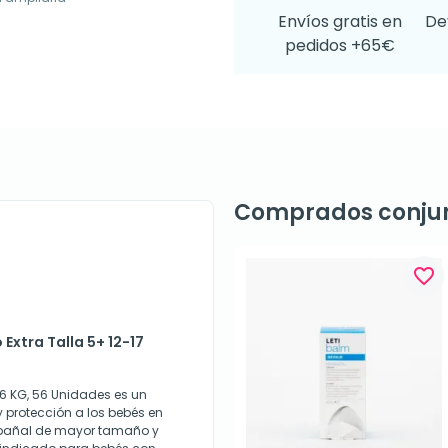
Envíos gratis en
De
pedidos +65€
Comprados conju
favorite_border
Extra Talla 5+ 12-17
-16 KG, 56 Unidades es un
protección a los bebés en
n pañal de mayor tamaño y