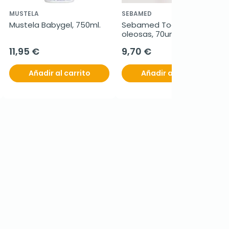
MUSTELA
SEBAMED
Mustela Babygel, 750ml.
Sebamed Toallitas 
oleosas, 70unidades
11,95 €
9,70 €
Añadir al carrito
Añadir al carrito