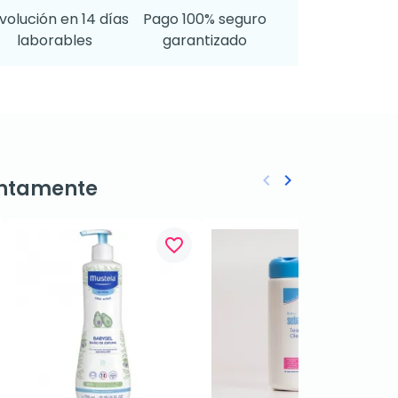
volución en 14 días
Pago 100% seguro
laborables
garantizado
keyboard_arrow_left
keyboard_arrow_right
ntamente
Anterior
Siguiente
favorite_border
favorite_border