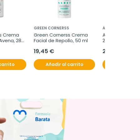
S
GREEN CORNERSS
ARKOPHARMA
s Crema 
Green Cornerss Crema 
Arkofluido Lipopi
Avena, 280 
Facial de Repollo, 50 ml
270 g
19,45 €
23,50 €
carrito
Añadir al carrito
Añadir al c