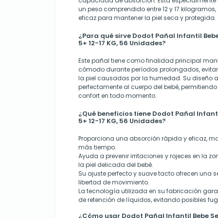
capacidad de absorción. Está especialmente
un peso comprendido entre 12 y 17 kilogramos,
eficaz para mantener la piel seca y protegida.
¿Para qué sirve Dodot Pañal Infantil Bebe
5+ 12-17 KG, 56 Unidades?
Este pañal tiene como finalidad principal man
cómodo durante períodos prolongados, evitand
la piel causadas por la humedad. Su diseño
perfectamente al cuerpo del bebé, permitiend
confort en todo momento.
¿Qué beneficios tiene Dodot Pañal Infanti
5+ 12-17 KG, 56 Unidades?
Proporciona una absorción rápida y eficaz, ma
más tiempo.
Ayuda a prevenir irritaciones y rojeces en la z
la piel delicada del bebé.
Su ajuste perfecto y suave tacto ofrecen una s
libertad de movimiento.
La tecnología utilizada en su fabricación ga
de retención de líquidos, evitando posibles fu
¿Cómo usar Dodot Pañal Infantil Bebe Sec