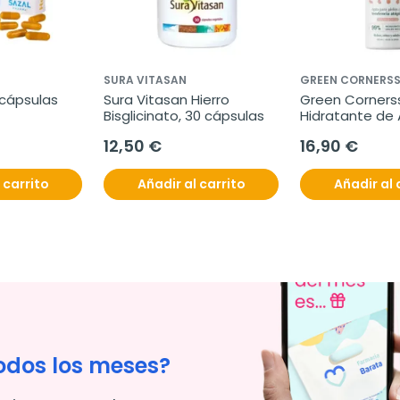
SURA VITASAN
GREEN CORNERS
 cápsulas
Sura Vitasan Hierro 
Green Corners
Bisglicinato, 30 cápsulas
Hidratante de 
ml
12,50 €
16,90 €
 carrito
Añadir al carrito
Añadir al 
odos los meses?