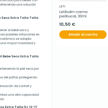
 indicado para bebés con
 ofreciendo una solución
LETI
Letibalm crema 
peribucal, 30ml.
 Seco Extra Talla Talla
10,50 €
tener al bebé seco y
Añadir al carrito
o posibles irritaciones en
 anatómico se adapta
o una mayor movilidad y
l Bebe Seco Extra Talla
nteniendo la piel seca por
ona del pañal, protegiendo
ensación de confort y
rantiza una alta capacidad
gas.
o Extra Talla 5+ 12-17