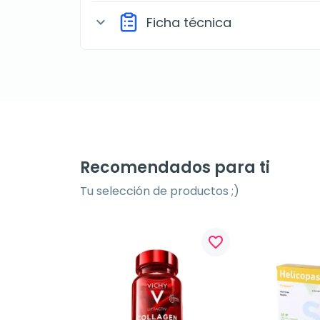
Ficha técnica
expand_more
Recomendados para ti
Tu selección de productos ;)
favorite_border