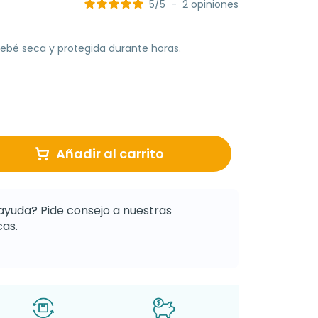
5
/
5
-
2
opiniones
bebé seca y protegida durante horas.
Añadir al carrito
ayuda? Pide consejo a nuestras
as.