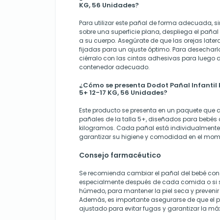
KG, 56 Unidades?
Para utilizar este pañal de forma adecuada, 
sobre una superficie plana, despliega el pañal
a su cuerpo. Asegúrate de que las orejas later
fijadas para un ajuste óptimo. Para desecharlo
ciérralo con las cintas adhesivas para luego 
contenedor adecuado.
¿Cómo se presenta Dodot Pañal Infantil 
5+ 12-17 KG, 56 Unidades?
Este producto se presenta en un paquete que 
pañales de la talla 5+, diseñados para bebés 
kilogramos. Cada pañal está individualmen
garantizar su higiene y comodidad en el mom
Consejo farmacéutico
Se recomienda cambiar el pañal del bebé con 
especialmente después de cada comida o si s
húmedo, para mantener la piel seca y prevenir p
Además, es importante asegurarse de que el 
ajustado para evitar fugas y garantizar la má