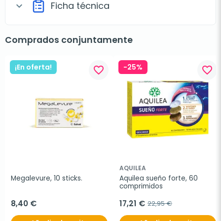
Ficha técnica
expand_more
Comprados conjuntamente
¡En oferta!
-25%
favorite_border
favorite_border
AQUILEA
Megalevure, 10 sticks.
Aquilea sueño forte, 60 
comprimidos
8,40 €
17,21 €
22,95 €