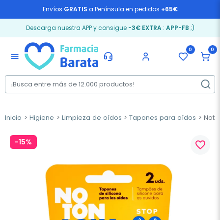
Envíos
GRATIS
a Península en pedidos
+65€
Descarga nuestra APP y consigue
-3€ EXTRA
:
APP-FB
;)
0
0
menu
Inicio
Higiene
Limpieza de oídos
Tapones para oídos
Noton
-15%
favorite_border