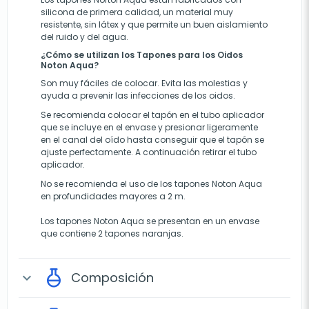
silicona de primera calidad, un material muy
resistente, sin látex y que permite un buen aislamiento
del ruido y del agua.
¿Cómo se utilizan los Tapones para los Oidos
Noton Aqua?
Son muy fáciles de colocar. Evita las molestias y
ayuda a prevenir las infecciones de los oidos.
Se recomienda colocar el tapón en el tubo aplicador
que se incluye en el envase y presionar ligeramente
en el canal del oído hasta conseguir que el tapón se
ajuste perfectamente. A continuación retirar el tubo
aplicador.
No se recomienda el uso de los tapones Noton Aqua
en profundidades mayores a 2 m.
Los tapones Noton Aqua se presentan en un envase
que contiene 2 tapones naranjas.
Composición
expand_more