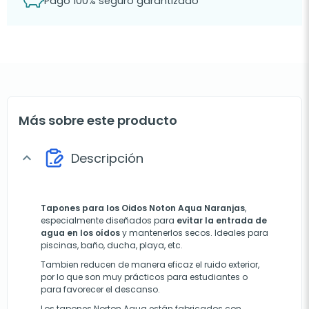
Pago 100% seguro garantizado
Más sobre este producto
Descripción
expand_more
Tapones para los Oidos Noton Aqua Naranjas
,
especialmente diseñados para
evitar la entrada de
agua en los oídos
y mantenerlos secos. Ideales para
piscinas, baño, ducha, playa, etc.
Tambien reducen de manera eficaz el ruido exterior,
por lo que son muy prácticos para estudiantes o
para favorecer el descanso.
Los tapones Norton Aqua están fabricados con