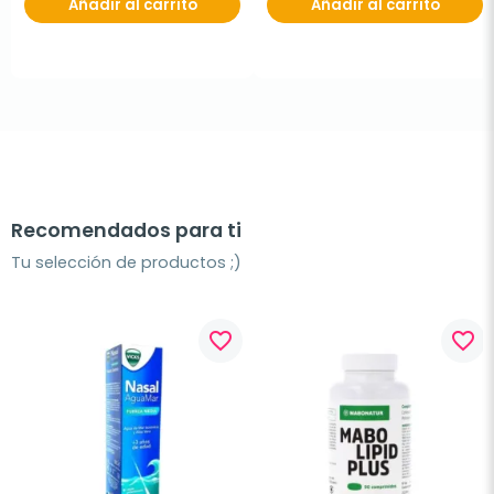
Añadir al carrito
Añadir al carrito
Recomendados para ti
Tu selección de productos ;)
favorite_border
favorite_border