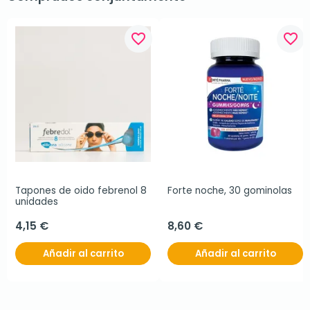
favorite_border
favorite_border
Tapones de oido febrenol 8 
Forte noche, 30 gominolas
unidades
4,15 €
8,60 €
Añadir al carrito
Añadir al carrito