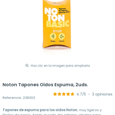
Haz clic en la imagen para ampliarla
Noton Tapones Oidos Espuma, 2uds.
4.7
/
5
-
3
opiniones
Referencia: 238303
Tapones de espuma para los oidos Noton
, muy ligeros y
fáciles de poner. Aislan el ruido del entorno, ideales para