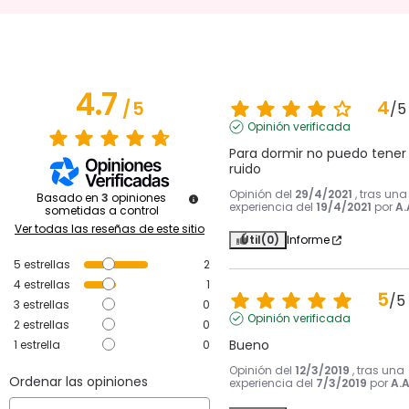
4.7
4
/
5
/
5
Opinión verificada
Para dormir no puedo tener 
ruido
Opinión del
29/4/2021
, tras una
Basado en
3
opiniones
experiencia del
19/4/2021
por
A.
sometidas a control
Ver todas las reseñas de este sitio
Útil
(0)
Informe
5
estrellas
2
4
estrellas
1
5
/
5
3
estrellas
0
Opinión verificada
2
estrellas
0
Bueno
1
estrella
0
Opinión del
12/3/2019
, tras una
Ordenar las opiniones
experiencia del
7/3/2019
por
A.A