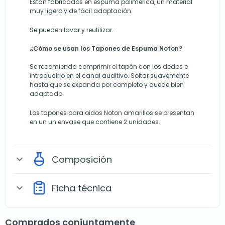
Están fabricados en espuma polimérica, un material
muy ligero y de fácil adaptación.
Se pueden lavar y reutilizar.
¿Cómo se usan los Tapones de Espuma Noton?
Se recomienda comprimir el tapón con los dedos e
introducirlo en el canal auditivo. Soltar suavemente
hasta que se expanda por completo y quede bien
adaptado.
Los tapones para oidos Noton amarillos se presentan
en un un envase que contiene 2 unidades.
Composición
expand_more
Ficha técnica
expand_more
Comprados conjuntamente