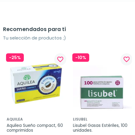
Recomendados para ti
Tu selección de productos ;)
-25%
-10%
favorite_border
favorite_border
AQUILEA
LISUBEL
Aquilea Sueño compact, 60 
Lisubel Gasas Estériles, 100 
comprimidos
unidades.