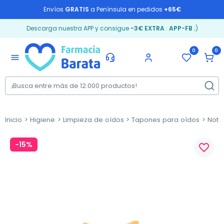
Envíos
GRATIS
a Península en pedidos
+65€
Descarga nuestra APP y consigue
-3€ EXTRA
:
APP-FB
;)
0
0
menu
Inicio
Higiene
Limpieza de oídos
Tapones para oídos
Noto
-15%
favorite_border