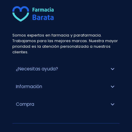
Somos expertos en farmacia y parafarmacia.
Trabajamos para las mejores marcas. Nuestra mayor
prioridad es la atención personalizada a nuestros
clientes.
expand_more
¿Necesitas ayuda?
expand_more
Información
expand_more
Compra