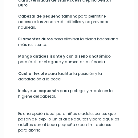
Características de Vitis Access Cepillo Dental
Duro.
Cabezal de pequeño tamaño
para permitir el
acceso a las zonas más difíciles y no provocar
nauseas.
Filamentos duros
para eliminar la placa bacteriana
más resistente.
Mango antideslizante y con diseño anatómico
para facilitar el agarre y aumentar la eficacia.
Cuello flexible
para facilitar la posición y la
adpatación a la boca.
Incluye un
capuchón
para proteger y mantener la
higiene del cabezal.
Es una opción ideal para niños o adolescentes que
pasan del cepillo junior al de adultos y para aquellos
adultos con al boca pequeña o con limitaciones
para abrirla.