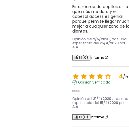
Esta marca de cepillos es la 
que más me dura y el 
cabezal access es genial 
porque permite llegar much
mejor a cualquier zona de lo
dientes.
Opinión del
2/5/2020
, tras una
experiencia del
25/4/2020
por
A.A.
Útil
(0)
Informe
4
/
5
Opinión verificada
ssss
Opinión del
21/4/2020
, tras una
experiencia del
15/4/2020
por
A.A.
Útil
(0)
Informe