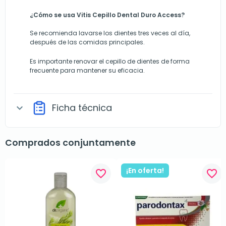
¿Cómo se usa Vitis Cepillo Dental Duro Access?
Se recomienda lavarse los dientes tres veces al día,
después de las comidas principales.
Es importante renovar el cepillo de dientes de forma
frecuente para mantener su eficacia.
Ficha técnica
expand_more
Comprados conjuntamente
¡En oferta!
favorite_border
favorite_border