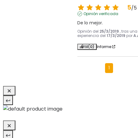
5
/
5
Opinión verificada
De lo mejor.
Opinión del
25/3/2019
, tras una
experiencia del
17/3/2019
por
A.
Útil
(0)
Informe
1