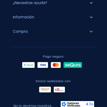
expand_more
¿Necesitas ayuda?
expand_more
Información
expand_more
Compra
Pago seguro:
Envíos realizados con:
No lo decimos nosotros...