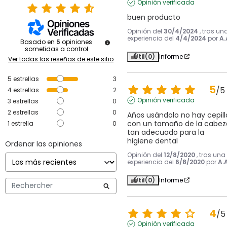
Opinión verificada
buen producto
Opinión del
30/4/2024
, tras un
experiencia del
4/4/2024
por
A.
Basado en
5
opiniones
sometidas a control
Útil
(0)
Informe
Ver todas las reseñas de este sitio
5
estrellas
3
5
/
5
4
estrellas
2
Opinión verificada
3
estrellas
0
2
estrellas
0
Años usándolo no hay cepillo
con un tamaño de la cabeza
1
estrella
0
tan adecuado para la  
higiene dental
Ordenar las opiniones
Opinión del
12/8/2020
, tras una
experiencia del
6/8/2020
por
A.A
Útil
(0)
Informe
4
/
5
Opinión verificada