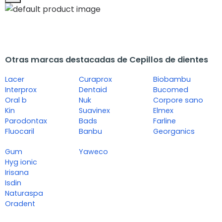
Otras marcas destacadas de Cepillos de dientes
Lacer
Curaprox
Biobambu
Interprox
Dentaid
Bucomed
Oral b
Nuk
Corpore sano
Kin
Suavinex
Elmex
Parodontax
Bads
Farline
Fluocaril
Banbu
Georganics
Gum
Yaweco
Hyg ionic
Irisana
Isdin
Naturaspa
Oradent