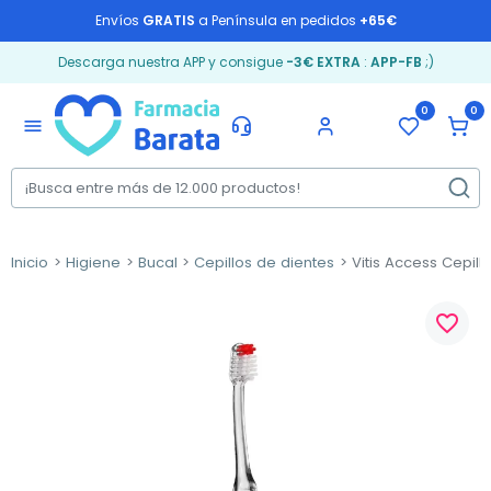
Envíos
GRATIS
a Península en pedidos
+65€
Descarga nuestra APP y consigue
-3€ EXTRA
:
APP-FB
;)
0
0
menu
Inicio
Higiene
Bucal
Cepillos de dientes
Vitis Access Cepill
favorite_border