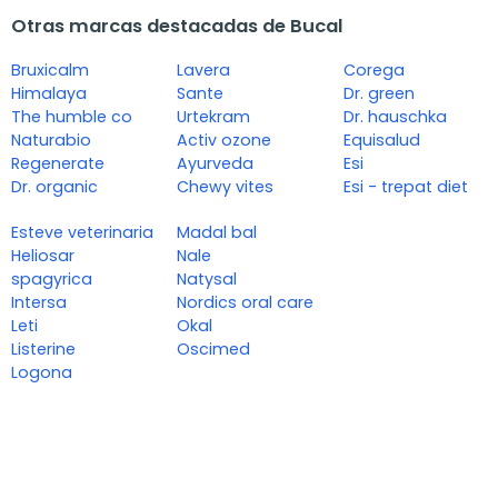
Otras marcas destacadas de Bucal
Bruxicalm
Lavera
Corega
Himalaya
Sante
Dr. green
The humble co
Urtekram
Dr. hauschka
Naturabio
Activ ozone
Equisalud
Regenerate
Ayurveda
Esi
Dr. organic
Chewy vites
Esi - trepat diet
Esteve veterinaria
Madal bal
Heliosar
Nale
spagyrica
Natysal
Intersa
Nordics oral care
Leti
Okal
Listerine
Oscimed
Logona