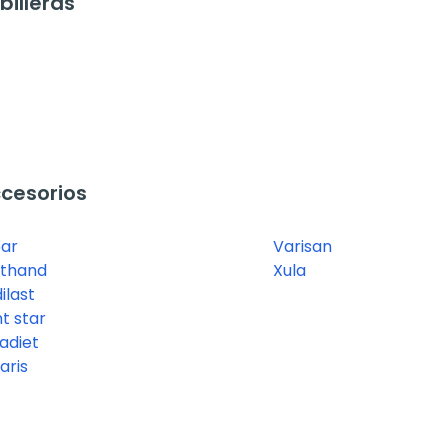
illeras
cesorios
par
Varisan
thand
Xula
ilast
t star
adiet
aris