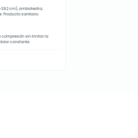
8–29,2 cm), ambidiestra,
le. Producto sanitario.
e compresión sin limitar la
 dolor constante.