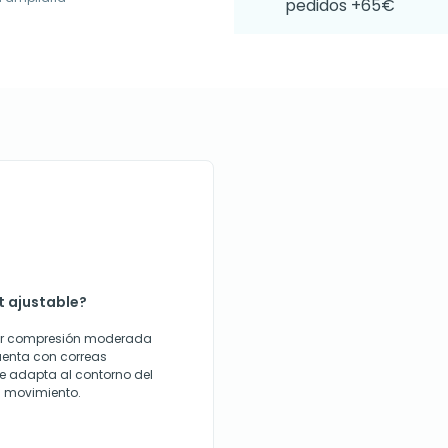
pedidos +65€
t ajustable?
cer compresión moderada
Cuenta con correas
se adapta al contorno del
el movimiento.