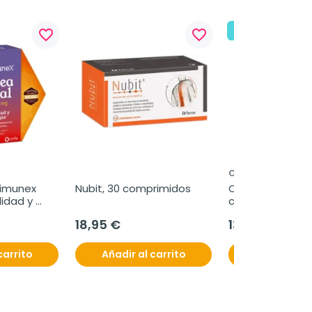
¡En oferta!
favorite_border
favorite_border
CERAVE
imunex 
Nubit, 30 comprimidos
CeraVe Oil Contr
idad y 
crema hidratant
es 10 ml
18,95 €
13,95 €
carrito
Añadir al carrito
Añadir al c