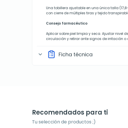
Una tobillera ajustable en una única talla (17,
con cierre de múltiples tiras y tejido transpirab
Consejo farmacéutico
Aplicar sobre piel limpia y seca. Ajustar nivel d
circulación y retirar ante signos de irritación o
Ficha técnica
expand_more
Recomendados para ti
Tu selección de productos ;)