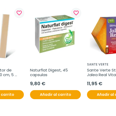
favorite_border
favorite_border
SANTE VERTE
or de 
Naturflat Digest, 45 
Sante Verte St
0 cm, 5 
capsulas
Jalea Real Vital
Energia, 20 vial
9,80 €
11,95 €
 carrito
Añadir al carrito
Añadir al 