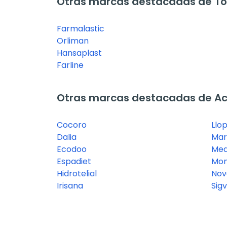
Otras marcas destacadas de Tob
Farmalastic
Orliman
Hansaplast
Farline
Otras marcas destacadas de Ac
Cocoro
Llo
Dalia
Mar
Ecodoo
Med
Espadiet
Mon
Hidrotelial
Nov
Irisana
Sigv