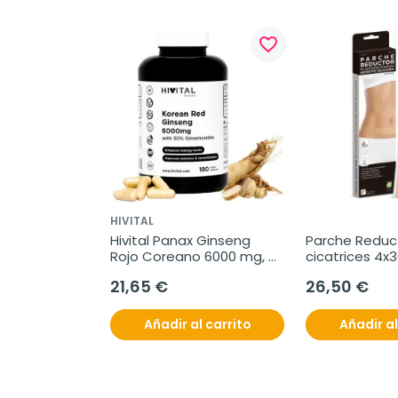
favorite_border
HIVITAL
Hivital Panax Ginseng 
Parche Reduct
Rojo Coreano 6000 mg, 
cicatrices 4x3
180 capsulas
unidades
21,65 €
26,50 €
Añadir al carrito
Añadir al