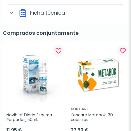
Ficha técnica
expand_more
Comprados conjuntamente
favorite_border
favorite_border
KONCARE
Naviblef Diario Espuma 
Koncare Metabok, 30 
Párpados, 50ml.
cápsulas
11,95 €
27,50 €