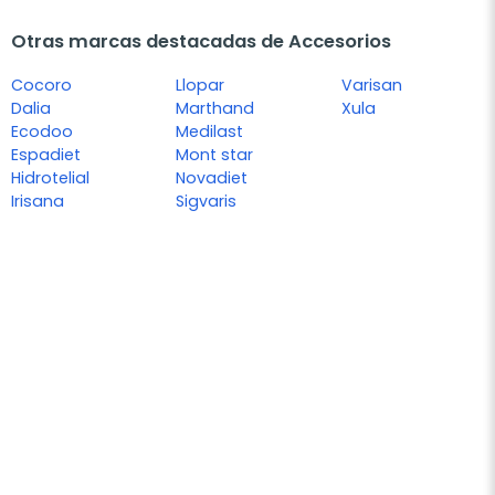
Otras marcas destacadas de Accesorios
Cocoro
Llopar
Varisan
Dalia
Marthand
Xula
Ecodoo
Medilast
Espadiet
Mont star
Hidrotelial
Novadiet
Irisana
Sigvaris