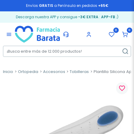
Envíos
GRATIS
a Península en pedidos
+65€
Descarga nuestra APP y consigue
-3€ EXTRA
:
APP-FB
;)
0
0
menu
Inicio
Ortopedia
Accesorios
Tobilleras
Plantilla Silicona Ap
favorite_border