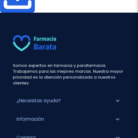
Somos expertos en farmacia y parafarmacia.
Trabajamos para las mejores marcas. Nuestra mayor
prioridad es la atención personalizada a nuestros
clientes.
expand_more
¿Necesitas ayuda?
expand_more
Información
expand_more
Compra