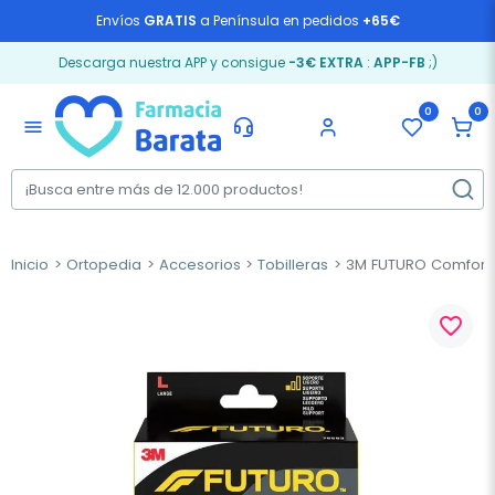
Envíos
GRATIS
a Península en pedidos
+65€
Descarga nuestra APP y consigue
-3€ EXTRA
:
APP-FB
;)
0
0
menu
Inicio
Ortopedia
Accesorios
Tobilleras
3M FUTURO Comfort T
favorite_border