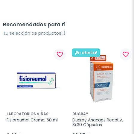
Recomendados para ti
Tu selección de productos ;)
¡En oferta!
favorite_border
favorite_border
LABORATORIOS VIÑAS
DUCRAY
Fisioreumol Crema, 50 ml
Ducray Anacaps Reactiv, 
3x30 Cápsulas