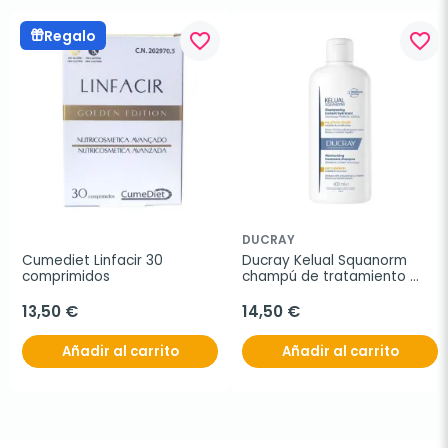
Regalo
favorite_border
favorite_border
DUCRAY
Cumediet Linfacir 30 
Ducray Kelual Squanorm 
comprimidos
champú de tratamiento 
hidratante caspa seca , 
400 ml
13,50 €
14,50 €
Añadir al carrito
Añadir al carrito