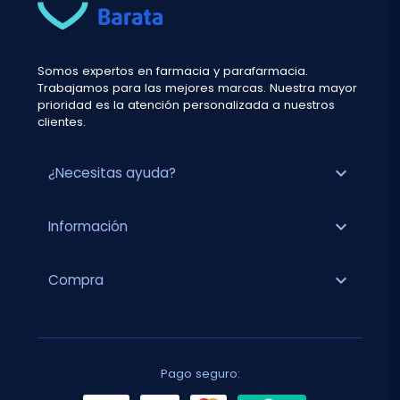
Somos expertos en farmacia y parafarmacia.
Trabajamos para las mejores marcas. Nuestra mayor
prioridad es la atención personalizada a nuestros
clientes.
expand_more
¿Necesitas ayuda?
expand_more
Información
expand_more
Compra
Pago seguro: