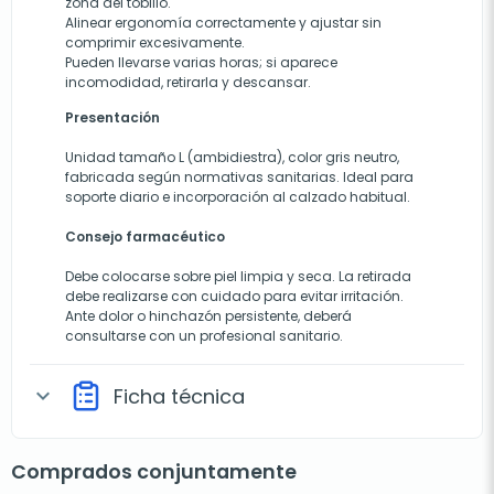
zona del tobillo.
Alinear ergonomía correctamente y ajustar sin
comprimir excesivamente.
Pueden llevarse varias horas; si aparece
incomodidad, retirarla y descansar.
Presentación
Unidad tamaño L (ambidiestra), color gris neutro,
fabricada según normativas sanitarias. Ideal para
soporte diario e incorporación al calzado habitual.
Consejo farmacéutico
Debe colocarse sobre piel limpia y seca. La retirada
debe realizarse con cuidado para evitar irritación.
Ante dolor o hinchazón persistente, deberá
consultarse con un profesional sanitario.
Ficha técnica
expand_more
Comprados conjuntamente