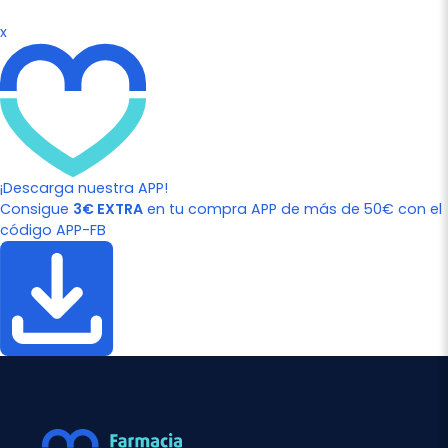
x
¡Descarga nuestra APP!
Consigue
3€ EXTRA
en tu compra APP de más de 50€ con el
código APP-FB