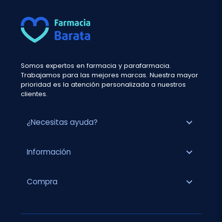
Somos expertos en farmacia y parafarmacia.
Trabajamos para las mejores marcas. Nuestra mayor
prioridad es la atención personalizada a nuestros
clientes.
expand_more
¿Necesitas ayuda?
expand_more
Información
expand_more
Compra