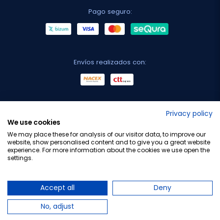
Pago seguro:
Envíos realizados con:
No lo decimos nosotros...
Privacy policy
We use cookies
¡Tu opinión es importante!
We may place these for analysis of our visitor data, to improve our
website, show personalised content and to give you a great website
experience. For more information about the cookies we use open the
settings.
Copyright © 2010-2026 Farmacia Barata S.L. Todos los
derechos reservados.
Accept all
Deny
No, adjust