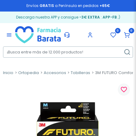
Envíos
GRATIS
a Península en pedidos
+65€
Descarga nuestra APP y consigue
-3€ EXTRA
:
APP-FB
;)
0
0
menu
Inicio
Ortopedia
Accesorios
Tobilleras
3M FUTURO Comfort T
favorite_border