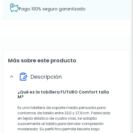
Pago 100% seguro garantizado
Más sobre este producto
Descripción
expand_more
¿Qué es la tobillera FUTURO Comfort talla
M?
Es una tobillera de soporte medio pensada para
contornos de tobillo entre 23,0 y 27,9 cm. Fabricada
en tejido elástico de cuatro vías, se adapta
suavemente al tobillo para brindar compresión
moderada. Su perfil fino permite llevarla bajo