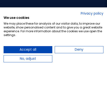
No lo decimos nosotros...
Privacy policy
We use cookies
¡Tu opinión es importante!
We may place these for analysis of our visitor data, to improve our
website, show personalised content and to give you a great website
experience. For more information about the cookies we use open the
settings.
Copyright © 2010-2026 Farmacia Barata S.L. Todos los
derechos reservados.
Accept all
Deny
No, adjust
Total:
17,71 €
−
+
Añadir al carrito