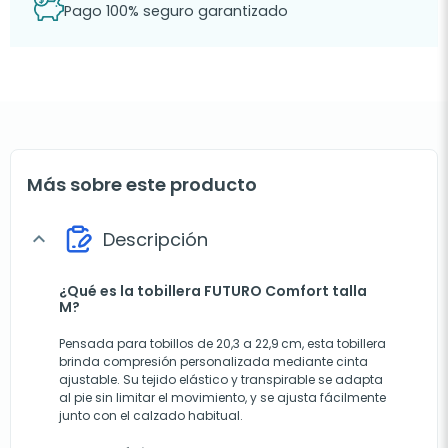
Pago 100% seguro garantizado
Más sobre este producto
Descripción
expand_more
¿Qué es la tobillera FUTURO Comfort talla
M?
Pensada para tobillos de 20,3 a 22,9 cm, esta tobillera
brinda compresión personalizada mediante cinta
ajustable. Su tejido elástico y transpirable se adapta
al pie sin limitar el movimiento, y se ajusta fácilmente
junto con el calzado habitual.