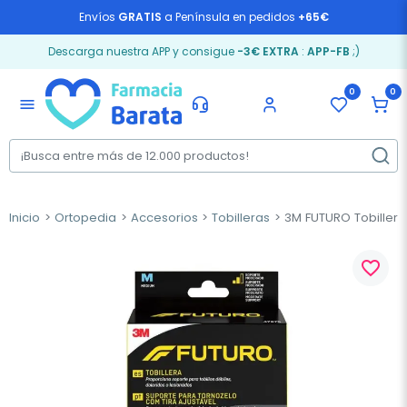
Envíos
GRATIS
a Península en pedidos
+65€
Descarga nuestra APP y consigue
-3€ EXTRA
:
APP-FB
;)
0
0
menu
Inicio
Ortopedia
Accesorios
Tobilleras
3M FUTURO Tobillera
favorite_border