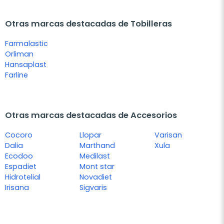
Otras marcas destacadas de Tobilleras
Farmalastic
Orliman
Hansaplast
Farline
Otras marcas destacadas de Accesorios
Cocoro
Llopar
Varisan
Dalia
Marthand
Xula
Ecodoo
Medilast
Espadiet
Mont star
Hidrotelial
Novadiet
Irisana
Sigvaris