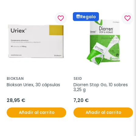
Regalo
favorite_border
favorite_border
BIOKSAN
SEID
Bioksan Uriex, 30 cápsulas
Diorren Stop Go, 10 sobres 
3,25 g
28,95 €
7,20 €
Añadir al carrito
Añadir al carrito