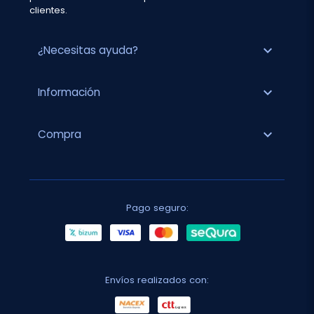
clientes.
expand_more
¿Necesitas ayuda?
expand_more
Información
expand_more
Compra
Pago seguro:
Envíos realizados con: