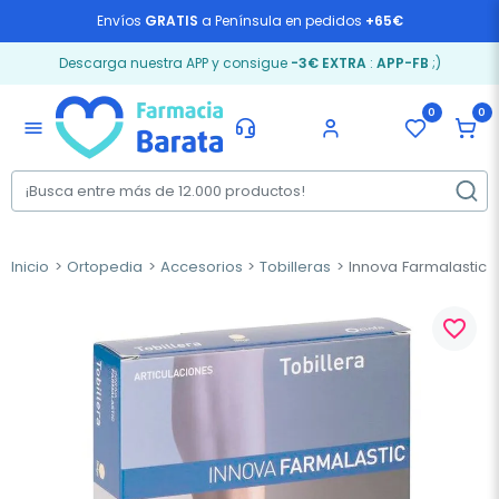
Envíos
GRATIS
a Península en pedidos
+65€
Descarga nuestra APP y consigue
-3€ EXTRA
:
APP-FB
;)
0
0
menu
Inicio
Ortopedia
Accesorios
Tobilleras
Innova Farmalastic T
favorite_border