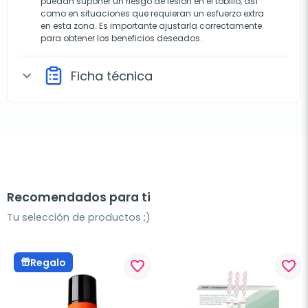
puedan suponer un riesgo de lesión en el tobillo, así
como en situaciones que requieran un esfuerzo extra
en esta zona. Es importante ajustarla correctamente
para obtener los beneficios deseados.
Ficha técnica
expand_more
Recomendados para ti
Tu selección de productos ;)
Regalo
favorite_border
favorite_border