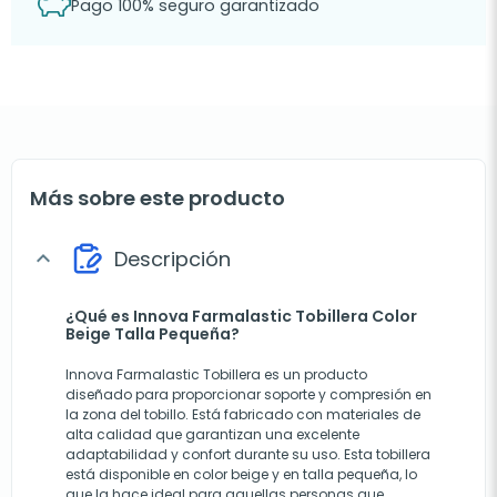
Pago 100% seguro garantizado
Más sobre este producto
Descripción
expand_more
¿Qué es Innova Farmalastic Tobillera Color
Beige Talla Pequeña?
Innova Farmalastic Tobillera es un producto
diseñado para proporcionar soporte y compresión en
la zona del tobillo. Está fabricado con materiales de
alta calidad que garantizan una excelente
adaptabilidad y confort durante su uso. Esta tobillera
está disponible en color beige y en talla pequeña, lo
que la hace ideal para aquellas personas que