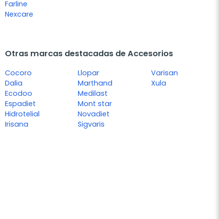
Farline
Nexcare
Otras marcas destacadas de Accesorios
Cocoro
Llopar
Varisan
Dalia
Marthand
Xula
Ecodoo
Medilast
Espadiet
Mont star
Hidrotelial
Novadiet
Irisana
Sigvaris