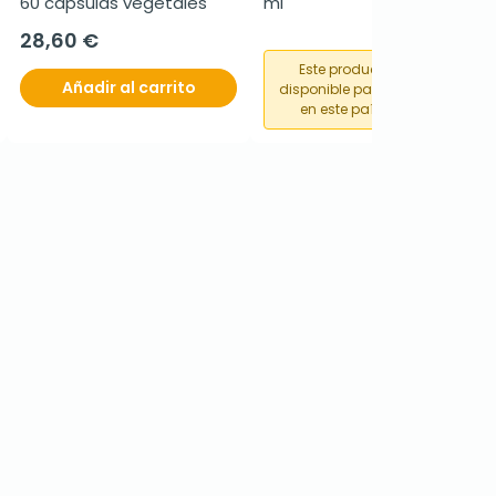
60 cápsulas vegetales
ml
28,60 €
Este producto no está
Añadir al carrito
disponible para su compra
en este país o región.