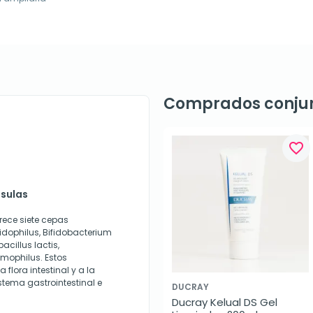
Comprados conju
favorite_border
psulas
rece siete cepas
idophilus, Bifidobacterium
cillus lactis,
mophilus. Estos
flora intestinal y a la
stema gastrointestinal e
DUCRAY
Ducray Kelual DS Gel 