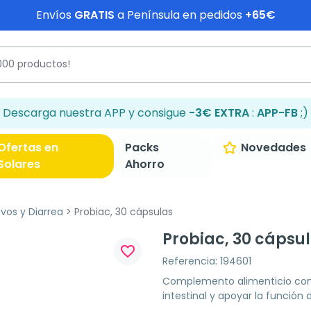
Envíos
GRATIS
a Península en pedidos
+65€
Descarga nuestra APP y consigue
-3€ EXTRA
:
APP-FB
;)
Ofertas en
Packs
Novedades
Solares
Ahorro
ivos y Diarrea
Probiac, 30 cápsulas
Probiac, 30 cápsu
favorite_border
Referencia: 194601
Complemento alimenticio con si
intestinal y apoyar la función 