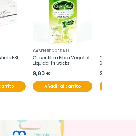
CASEN RECORDATI
sticks+30 
Casenfibra Fibra Vegetal 
Complidermol 5 a
Líquida, 14 Sticks.
60 cápsulas
9,80 €
21,95 €
carrito
Añadir al carrito
Añadir al c