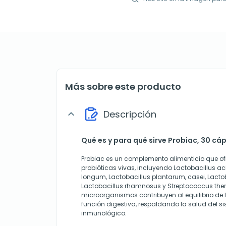
Más sobre este producto
Descripción
expand_more
Qué es y para qué sirve Probiac, 30 cá
Probiac es un complemento alimenticio que of
probióticas vivas, incluyendo Lactobacillus ac
longum, Lactobacillus plantarum, casei, Lactoba
Lactobacillus rhamnosus y Streptococcus ther
microorganismos contribuyen al equilibrio de la 
función digestiva, respaldando la salud del si
inmunológico.