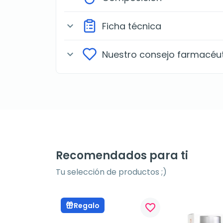
Ficha técnica
expand_more
Nuestro consejo farmacéu
expand_more
Recomendados para ti
Tu selección de productos ;)
Regalo
favorite_border