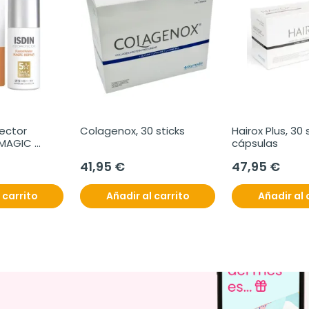
ector 
Colagenox, 30 sticks
Hairox Plus, 30 
MAGIC 
cápsulas
 50 ml
41,95 €
47,95 €
 carrito
Añadir al carrito
Añadir al 