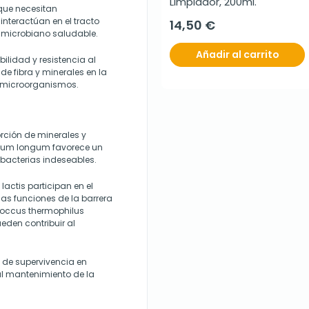
Limpiador, 200ml.
que necesitan
interactúan en el tracto
14,50 €
 microbiano saludable.
Añadir al carrito
ilidad y resistencia al
de fibra y minerales en la
s microorganismos.
rción de minerales y
erium longum favorece un
 bacterias indeseables.
lactis participan en el
 las funciones de la barrera
coccus thermophilus
eden contribuir al
de supervivencia en
al mantenimiento de la