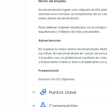
Modo de empleo
Se recomienda ingerir una cápsula al día, pre
durante una comida, acompañada de un vaso
dosis diaria recomendada.
Para obtener mejores resultados, se aconseja
equilibrada y hábitos de vida saludables.
Advertencias
No superar la dosis diaria recomendada. Mant
los niños. No recomendado en casos de inmun
Consultar con un profesional sanitario en ca
o tratamiento médico. Este complemento no su
Presentación
Envase con 30 cápsulas.
Puntos clave
expand_more
Composición
expand_more