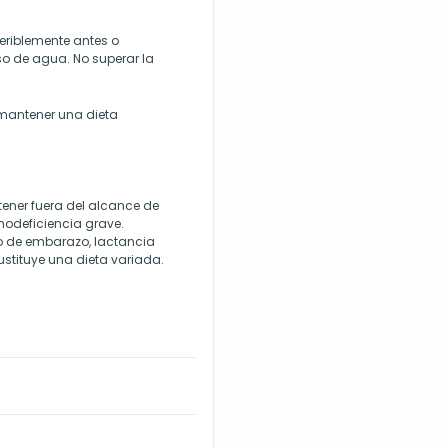
feriblemente antes o
 de agua. No superar la
 mantener una dieta
ener fuera del alcance de
odeficiencia grave.
so de embarazo, lactancia
stituye una dieta variada.