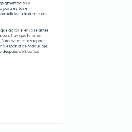
popigmentación y
da para
evitar el
o sometidas a tratamientos
que agitar el envase antes
, pero hay que tener en
ara evitar esto y repartir
una esponja de maquillaje.
 o después de 3 baños