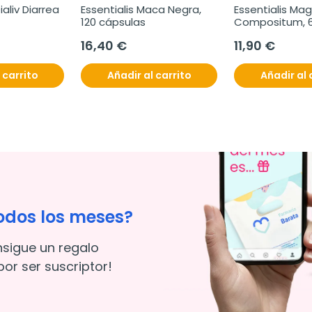
aliv Diarrea 
Essentialis Maca Negra, 
Essentialis Mag
120 cápsulas
Compositum, 6
comprimidos
16,40 €
11,90 €
 carrito
Añadir al carrito
Añadir al 
odos los meses?
nsigue un regalo
or ser suscriptor!