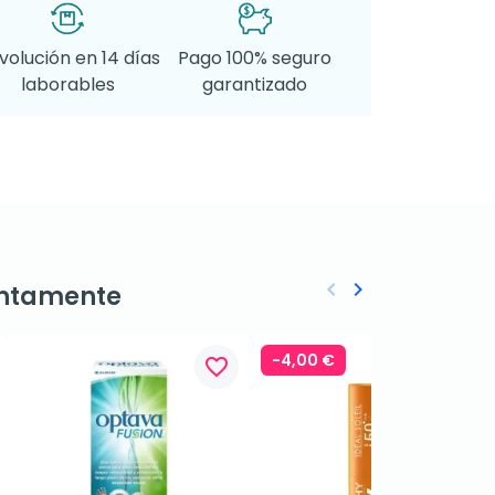
volución en 14 días
Pago 100% seguro
laborables
garantizado
keyboard_arrow_left
keyboard_arrow_right
ntamente
Anterior
Siguiente
-4,00 €
favorite_border
favorite_border