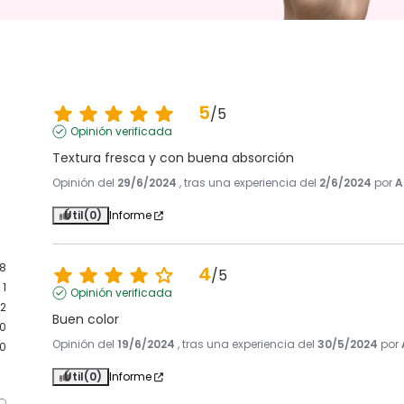
5
/
5
Opinión verificada
Textura fresca y con buena absorción
Opinión del
29/6/2024
, tras una experiencia del
2/6/2024
por
A
Útil
(0)
Informe
8
4
/
5
1
Opinión verificada
2
Buen color
0
Opinión del
19/6/2024
, tras una experiencia del
30/5/2024
por
0
Útil
(0)
Informe