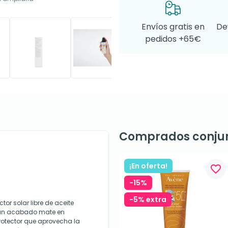
Envíos gratis en
De
pedidos +65€
Comprados conju
¡En oferta!
favorite_border
-15%
-5% extra
or solar libre de aceite
 un acabado mate en
rotector que aprovecha la