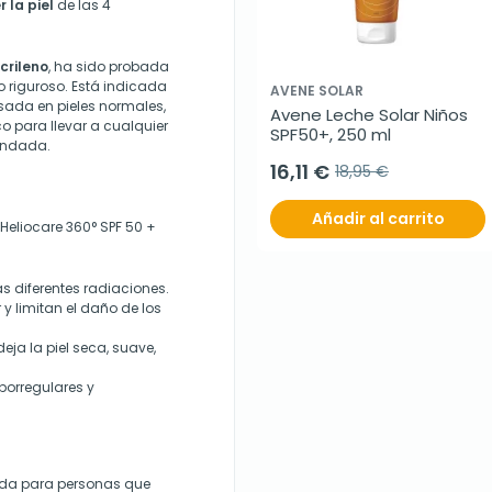
 la piel
de las 4
crileno
, ha sido probada
 riguroso. Está indicada
AVENE SOLAR
sada en pieles normales,
Avene Leche Solar Niños 
o para llevar a cualquier
SPF50+, 250 ml
mendada.
16,11 €
18,95 €
Añadir al carrito
 Heliocare 360° SPF 50 +
as diferentes radiaciones.
 y limitan el daño de los
eja la piel seca, suave,
borregulares y
cada para personas que