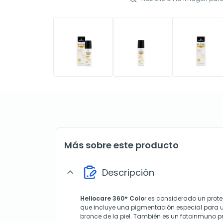
Más sobre este producto
Descripción
expand_more
Heliocare 360° Colo
r
es considerado un protect
que incluye una pigmentación especial para
bronce de la piel. También es un fotoinmuno p