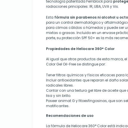
tecnología patentada Fernblock para
proteger
radiaciones principales: IR, UBA, UVA y Vis.
Esta
fórmula sin parabenos ni alcohol u octo
para un control dermatológico y oftalmológico
para climas cálidos o húmedos y puede ser u
mixtas o grasas. Incluido en un envase práctic
parte, su protección SPF 50+ es la más reco
Propiedades de Heliocare 360° Color
Al igual que otros productos de esta marca, el
Color Gel Oil-Free se distingue por:
Tener filtros químicos y físicos eficaces para l
Incluir antioxidantes que reparan el daño solar
radicales libres.
Contar con una textura gel libre de aceite que d
lisa y sin brillo.
Poseer animat G y fitoesfingosinas, que son se
matificantes.
Recomendaciones de uso
La fórmula de Heliocare 360° Color está indi