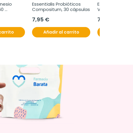
nesio 
Essentialis Probióticos 
Essentialis Vita
0 
Compositum, 30 cápsulas
Vitamina K2, 60 
comprimidos
7,95 €
7,99 €
carrito
Añadir al carrito
Añadir al c