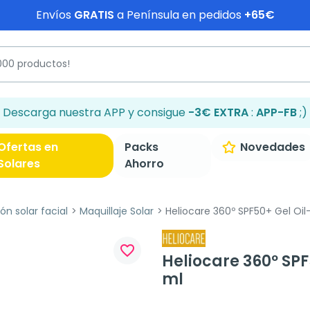
Envíos
GRATIS
a Península en pedidos
+65€
Descarga nuestra APP y consigue
-3€ EXTRA
:
APP-FB
;)
Ofertas en
Packs
Novedades
Solares
Ahorro
ón solar facial
Maquillaje Solar
Heliocare 360º SPF50+ Gel Oil
favorite_border
Heliocare 360º SPF
ml