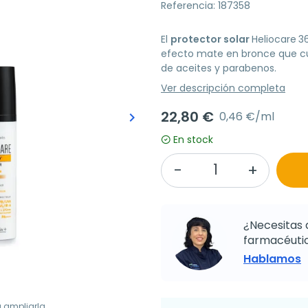
Referencia: 187358
El
protector solar
Heliocare
3
efecto mate en bronce que cuid
de aceites y parabenos.
Ver descripción completa
22,80 €
0,46 €/ml
keyboard_arrow_right
Siguiente
En stock
¿Necesitas 
farmacéutic
Hablamos
a ampliarla