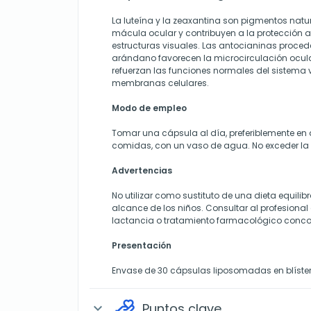
La luteína y la zeaxantina son pigmentos natur
mácula ocular y contribuyen a la protección a
estructuras visuales. Las antocianinas proced
arándano favorecen la microcirculación ocular
refuerzan las funciones normales del sistema v
membranas celulares.
Modo de empleo
Tomar una cápsula al día, preferiblemente en
comidas, con un vaso de agua. No exceder l
Advertencias
No utilizar como sustituto de una dieta equilib
alcance de los niños. Consultar al profesiona
lactancia o tratamiento farmacológico conco
Presentación
Envase de 30 cápsulas liposomadas en blíster
Puntos clave
expand_more