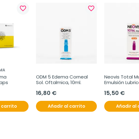
favorite_border
favorite_border
MA
ma 
ODM 5 Edema Corneal 
Neovis Total Mul
Caps
Sol. Oftalmica, 10ml.
Emulsión Lubric
15ml.
16,80 €
15,50 €
 carrito
Añadir al carrito
Añadir al 