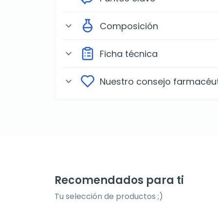
Composición
expand_more
Ficha técnica
expand_more
Nuestro consejo farmacéu
expand_more
Recomendados para ti
Tu selección de productos ;)