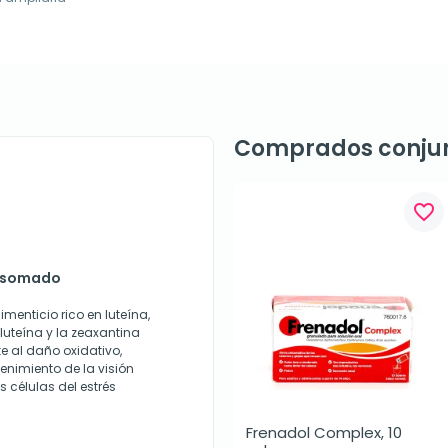
Comprados conju
favorite_border
iposomado
enticio rico en luteína,
luteína y la zeaxantina
te al daño oxidativo,
enimiento de la visión
s células del estrés
Frenadol Complex, 10 