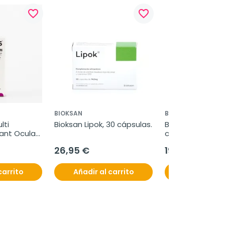
favorite_border
favorite_border
BIOKSAN
BIOKSAN
ti 
Bioksan Lipok, 30 cápsulas.
Bioksan Acuok, 3
ant Ocular, 
cápsulas.
26,95 €
19,95 €
carrito
Añadir al carrito
Añadir al c