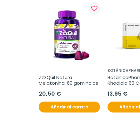
favorite_border
BOTÁNICAPHAR
ZzzQuil Natura 
BotánicaPhar
Melatonina, 60 gominolas
Rhodiola 60 
20,50 €
13,95 €
Añadir al carrito
Añadir al