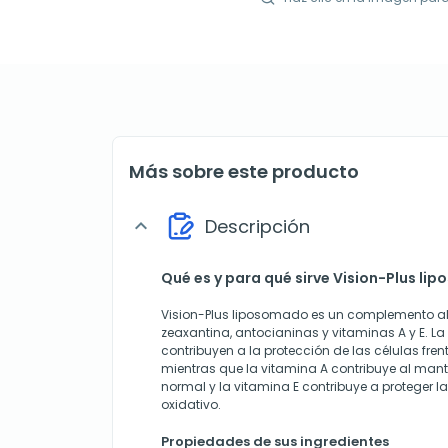
Más sobre este producto
Descripción
expand_more
Qué es y para qué sirve Vision-Plus l
Vision-Plus liposomado es un complemento alim
zeaxantina, antocianinas y vitaminas A y E. La 
contribuyen a la protección de las células fren
mientras que la vitamina A contribuye al mant
normal y la vitamina E contribuye a proteger la
oxidativo.
Propiedades de sus ingredientes