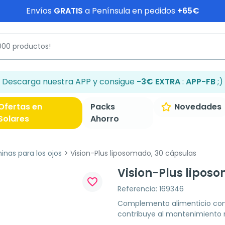
Envíos
GRATIS
a Península en pedidos
+65€
Descarga nuestra APP y consigue
-3€ EXTRA
:
APP-FB
;)
Ofertas en
Packs
Novedades
Solares
Ahorro
inas para los ojos
Vision-Plus liposomado, 30 cápsulas
Vision-Plus lipos
favorite_border
Referencia: 169346
Complemento alimenticio con l
contribuye al mantenimiento n