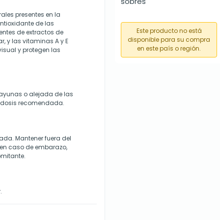
sobres
ales presentes en la
ntioxidante de las
Este producto no está
entes de extractos de
disponible para su compra
, y las vitaminas A y E
en este país o región.
isual y protegen las
 ayunas o alejada de las
a dosis recomendada.
rada. Mantener fuera del
l en caso de embarazo,
mitante.
.