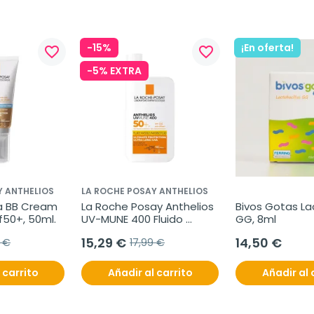
-15%
¡En oferta!
favorite_border
favorite_border
-5% EXTRA
Y ANTHELIOS
LA ROCHE POSAY ANTHELIOS
ra BB Cream 
La Roche Posay Anthelios 
Bivos Gotas Lac
f50+, 50ml.
UV-MUNE 400 Fluido 
GG, 8ml
Invisible spf50+, 50ml
15,29 €
14,50 €
5 €
17,99 €
 carrito
Añadir al carrito
Añadir al 