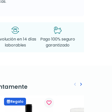
as.
volución en 14 días
Pago 100% seguro
laborables
garantizado
keyboard_arrow_left
keyboard_arrow_right
ntamente
Anterior
Siguiente
Regalo
favorite_border
favorite_border