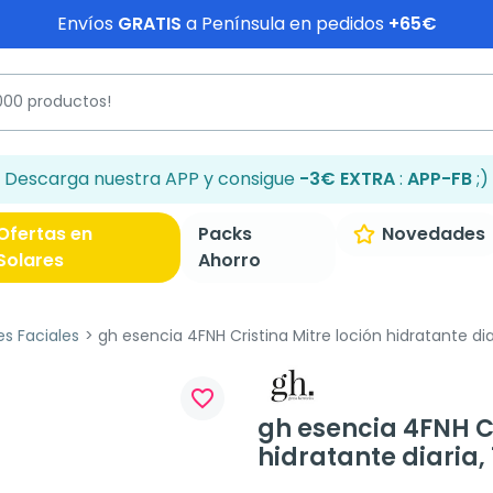
Envíos
GRATIS
a Península en pedidos
+65€
Descarga nuestra APP y consigue
-3€ EXTRA
:
APP-FB
;)
Ofertas en
Packs
Novedades
Solares
Ahorro
es Faciales
gh esencia 4FNH Cristina Mitre loción hidratante dia
favorite_border
gh esencia 4FNH Cr
hidratante diaria,