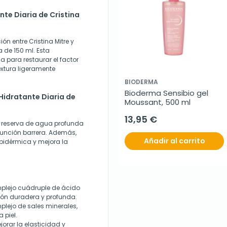
nte Diaria de Cristina
ón entre Cristina Mitre y
a de 150 ml. Esta
 para restaurar el factor
extura ligeramente
BIODERMA
Bioderma Sensibio gel 
 Hidratante Diaria de
Moussant, 500 ml
13,95 €
 la reserva de agua profunda
 función barrera. Además,
Añadir al carrito
pidérmica y mejora la
mplejo cuádruple de ácido
ión duradera y profunda.
plejo de sales minerales,
 piel.
jorar la elasticidad y