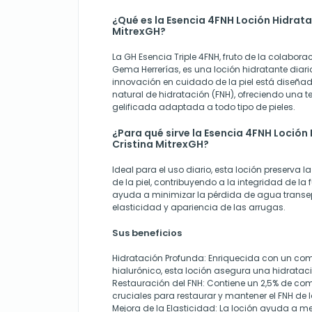
¿Qué es la Esencia 4FNH Loción Hidrata
MitrexGH?
La GH Esencia Triple 4FNH, fruto de la colaboraci
Gema Herrerías, es una loción hidratante diari
innovación en cuidado de la piel está diseñada
natural de hidratación (FNH), ofreciendo una t
gelificada adaptada a todo tipo de pieles.
¿Para qué sirve la Esencia 4FNH Loción
Cristina MitrexGH?
Ideal para el uso diario, esta loción preserva
de la piel, contribuyendo a la integridad de la
ayuda a minimizar la pérdida de agua transe
elasticidad y apariencia de las arrugas.
Sus beneficios
Hidratación Profunda: Enriquecida con un co
hialurónico, esta loción asegura una hidratac
Restauración del FNH
: Contiene un 2,5% de com
cruciales para restaurar y mantener el FNH de la
Mejora de la Elasticidad
: La loción ayuda a me