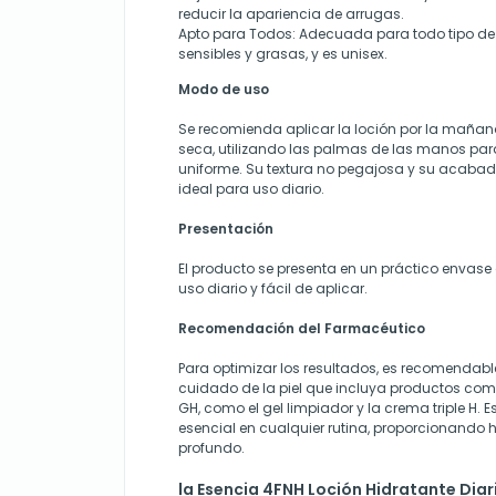
reducir la apariencia de arrugas.
Apto para Todos
: Adecuada para todo tipo de 
sensibles y grasas, y es unisex.
Modo de uso
Se recomienda aplicar la loción por la mañana,
seca, utilizando las palmas de las manos par
uniforme. Su textura no pegajosa y su acabad
ideal para uso diario.
Presentación
El producto se presenta en un práctico envase d
uso diario y fácil de aplicar.
Recomendación del Farmacéutico
Para optimizar los resultados, es recomendabl
cuidado de la piel que incluya productos com
GH, como el gel limpiador y la crema triple H. 
esencial en cualquier rutina, proporcionando 
profundo.
la Esencia 4FNH Loción Hidratante Diar