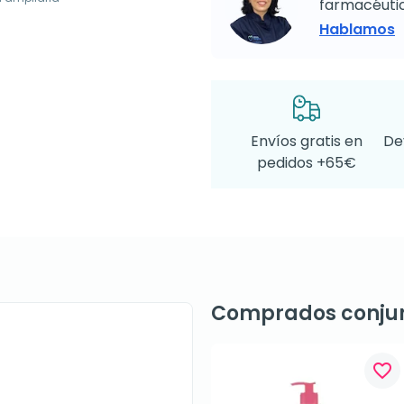
farmacéutic
Hablamos
Envíos gratis en
De
pedidos +65€
Comprados conju
favorite_border