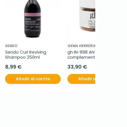
SENDO
GEMA HERRERIAS
Sendo Curl Reviving 
gh IN-898 ANTIEDAD 
Shampoo 250ml
complemento 
alimenticio, 60 cápsulas
8,99 €
33,90 €
Añadir al carrito
Añadir al carrito