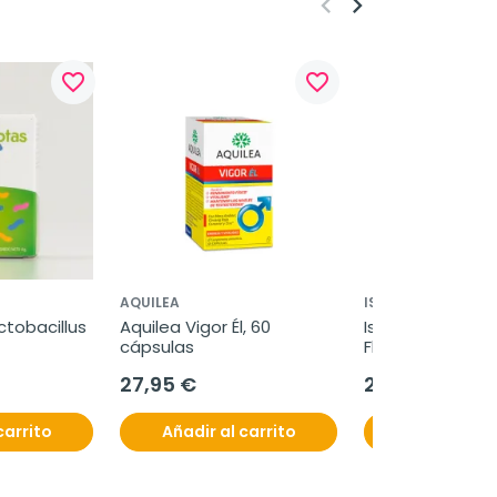
keyboard_arrow_left
keyboard_arrow_right
favorite_border
favorite_border
AQUILEA
ISDIN
tobacillus 
Aquilea Vigor Él, 60 
Isdin Eryfotona
cápsulas
Fluid, 50ml.
27,95 €
25,50 €
carrito
Añadir al carrito
Añadir al c