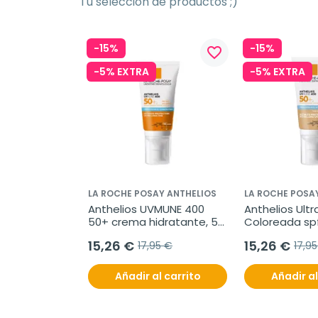
Tu selección de productos ;)
-15%
-15%
favorite_border
-5% EXTRA
-5% EXTRA
LA ROCHE POSAY ANTHELIOS
LA ROCHE POSA
Anthelios UVMUNE 400 
Anthelios Ult
50+ crema hidratante, 50 
Coloreada sp
ml
15,26 €
15,26 €
17,95 €
17,9
Añadir al carrito
Añadir al