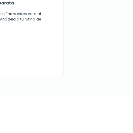
 barata
H en Farmaciabarata al
 Añádela a tu rutina de