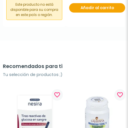
Este producto no está
Añadir al carrito
disponible para su compra
en este país o región.
Recomendados para ti
Tu selección de productos ;)
favorite_border
favorite_border