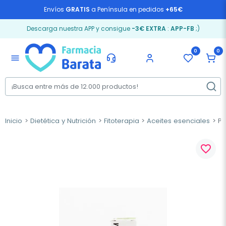
Envíos
GRATIS
a Península en pedidos
+65€
Descarga nuestra APP y consigue
-3€ EXTRA
:
APP-FB
;)
0
0
menu
Inicio
Dietética y Nutrición
Fitoterapia
Aceites esenciales
Pr
favorite_border