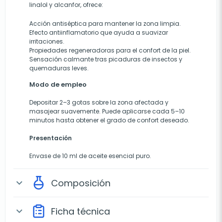
linalol y alcanfor, ofrece:
Acción antiséptica para mantener la zona limpia.
Efecto antiinflamatorio que ayuda a suavizar
irritaciones.
Propiedades regeneradoras para el confort de la piel.
Sensación calmante tras picaduras de insectos y
quemaduras leves.
Modo de empleo
Depositar 2–3 gotas sobre la zona afectada y
masajear suavemente. Puede aplicarse cada 5–10
minutos hasta obtener el grado de confort deseado.
Presentación
Envase de 10 ml de aceite esencial puro.
Composición
expand_more
Ficha técnica
expand_more