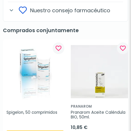
Nuestro consejo farmacéutico
expand_more
Comprados conjuntamente
favorite_border
favorite_border
PRANAROM
Spigelon, 50 comprimidos
Pranarom Aceite Caléndula 
BIO, 50ml.
10,85 €