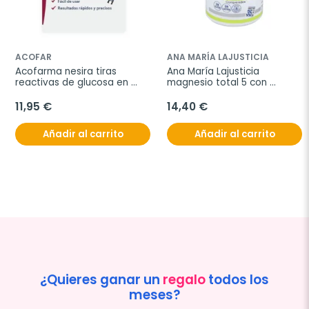
ACOFAR
ANA MARÍA LAJUSTICIA
Acofarma nesira tiras 
Ana María Lajusticia 
reactivas de glucosa en 
magnesio total 5 con 
sangre, 50 unidades
harpagofito, 70 
comprimidos
11,95 €
14,40 €
Añadir al carrito
Añadir al carrito
¿Quieres ganar un
regalo
todos los
meses?