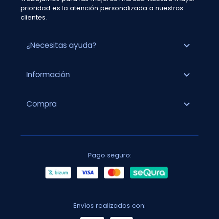
prioridad es la atención personalizada a nuestros
clientes.
expand_more
¿Necesitas ayuda?
expand_more
Información
expand_more
Compra
Pago seguro:
Envíos realizados con: