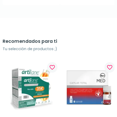
Recomendados para ti
Tu selección de productos ;)
favorite_border
favorite_border