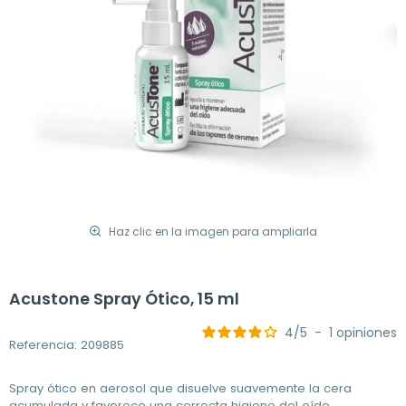
Haz clic en la imagen para ampliarla
Acustone Spray Ótico, 15 ml
4
/
5
-
1
opiniones
Referencia: 209885
Spray ótico en aerosol que disuelve suavemente la cera
acumulada y favorece una correcta higiene del oído,