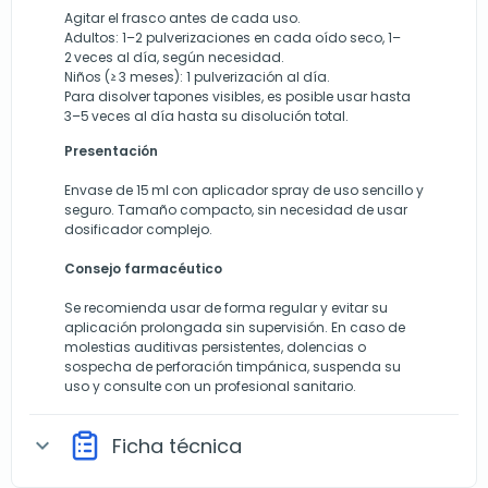
Agitar el frasco antes de cada uso.
Adultos: 1–2 pulverizaciones en cada oído seco, 1–
2 veces al día, según necesidad.
Niños (≥ 3 meses): 1 pulverización al día.
Para disolver tapones visibles, es posible usar hasta
3–5 veces al día hasta su disolución total.
Presentación
Envase de 15 ml con aplicador spray de uso sencillo y
seguro. Tamaño compacto, sin necesidad de usar
dosificador complejo.
Consejo farmacéutico
Se recomienda usar de forma regular y evitar su
aplicación prolongada sin supervisión. En caso de
molestias auditivas persistentes, dolencias o
sospecha de perforación timpánica, suspenda su
uso y consulte con un profesional sanitario.
Ficha técnica
expand_more