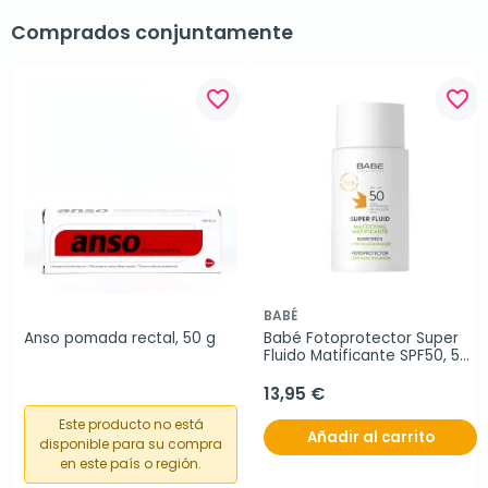
Comprados conjuntamente
favorite_border
favorite_border
BABÉ
Anso pomada rectal, 50 g
Babé Fotoprotector Super 
Fluido Matificante SPF50, 50 
ml
13,95 €
Este producto no está
Añadir al carrito
disponible para su compra
en este país o región.