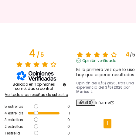
4
4
/
5
/
5
Opinión verificada
Es la primera vez que lo uso 
hay que esperar resultados
Opinión del
3/6/2026
, tras una
Basado en
1
opiniones
experiencia del
3/5/2026
por
sometidas a control
Marisa L.
Ver todas las reseñas de este sitio
Útil
(0)
Informe
5
estrellas
0
4
estrellas
1
3
estrellas
0
1
2
estrellas
0
1
estrella
0