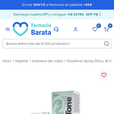
Envíos
GRATIS
a Península en pedidos
+65€
Descarga nuestra APP y consigue
-3€ EXTRA
:
APP-FB
;)
0
0
menu
Inicio
Higiene
Limpieza de oídos
Acustone Spray Ótico, 15 ml
favorite_border