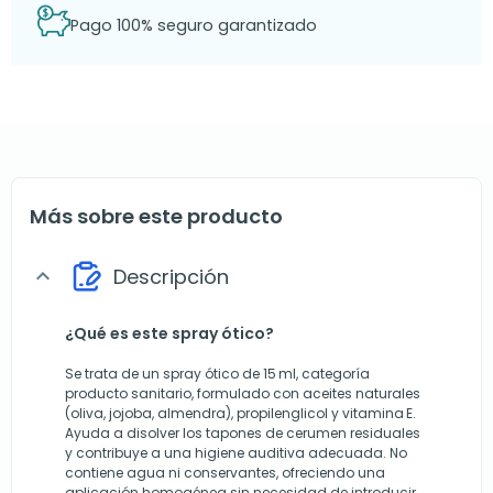
Pago 100% seguro garantizado
Más sobre este producto
Descripción
expand_more
¿Qué es este spray ótico?
Se trata de un spray ótico de 15 ml, categoría
producto sanitario, formulado con aceites naturales
(oliva, jojoba, almendra), propilenglicol y vitamina E.
Ayuda a disolver los tapones de cerumen residuales
y contribuye a una higiene auditiva adecuada. No
contiene agua ni conservantes, ofreciendo una
aplicación homogénea sin necesidad de introducir