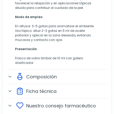
favorecer la relajación y en aplicaciones tópicas
diluido para contribuir al cuidado de la piel.
Modo de empleo
En difusor: 3–5 gotas para aromatizar el ambiente.
Uso tópico: diluir 2–3 gotas en 5 ml de aceite
portador y aplicar en la zona deseada, evitando
mucosas y contacto con ojos.
Presentación
Frasco de vidrio ámbar de 10 ml con gotero
dosificador.
Composición
expand_more
Ficha técnica
expand_more
Nuestro consejo farmacéutico
expand_more