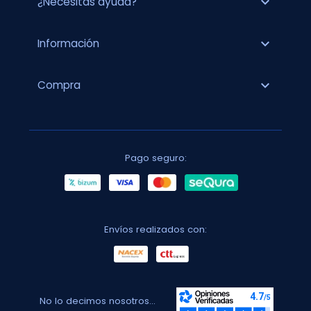
expand_more
¿Necesitas ayuda?
expand_more
Información
expand_more
Compra
Pago seguro:
Envíos realizados con:
No lo decimos nosotros...