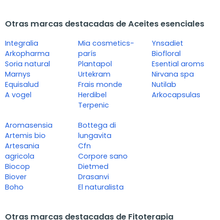
Otras marcas destacadas de Aceites esenciales
Integralia
Mia cosmetics-
Ynsadiet
Arkopharma
parís
Biofloral
Soria natural
Plantapol
Esential aroms
Marnys
Urtekram
Nirvana spa
Equisalud
Frais monde
Nutilab
A vogel
Herdibel
Arkocapsulas
Terpenic
Aromasensia
Bottega di
Artemis bio
lungavita
Artesania
Cfn
agricola
Corpore sano
Biocop
Dietmed
Biover
Drasanvi
Boho
El naturalista
Otras marcas destacadas de Fitoterapia