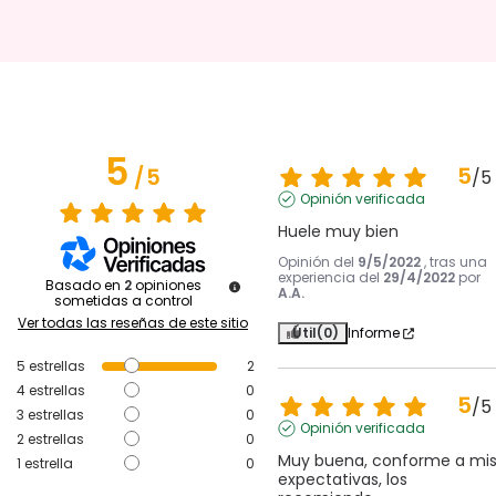
5
5
/
5
/
5
Opinión verificada
Huele muy bien
Opinión del
9/5/2022
, tras una
experiencia del
29/4/2022
por
Basado en
2
opiniones
A.A.
sometidas a control
Ver todas las reseñas de este sitio
Útil
(0)
Informe
5
estrellas
2
4
estrellas
0
5
/
5
3
estrellas
0
Opinión verificada
2
estrellas
0
Muy buena, conforme a mis
1
estrella
0
expectativas, los 