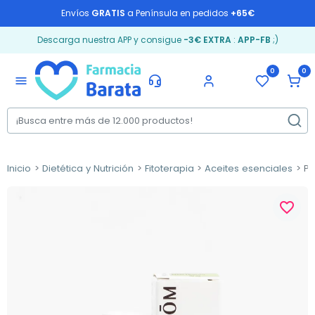
Envíos
GRATIS
a Península en pedidos
+65€
Descarga nuestra APP y consigue
-3€ EXTRA
:
APP-FB
;)
0
0
menu
Inicio
Dietética y Nutrición
Fitoterapia
Aceites esenciales
Pr
favorite_border