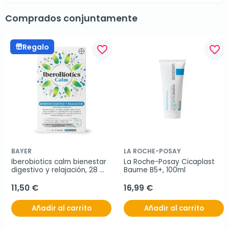
Comprados conjuntamente
Regalo
favorite_border
favorite_border
BAYER
LA ROCHE-POSAY
Iberobiotics calm bienestar 
La Roche-Posay Cicaplast 
digestivo y relajación, 28 
Baume B5+, 100ml
cápsulas
11,50 €
16,99 €
Añadir al carrito
Añadir al carrito