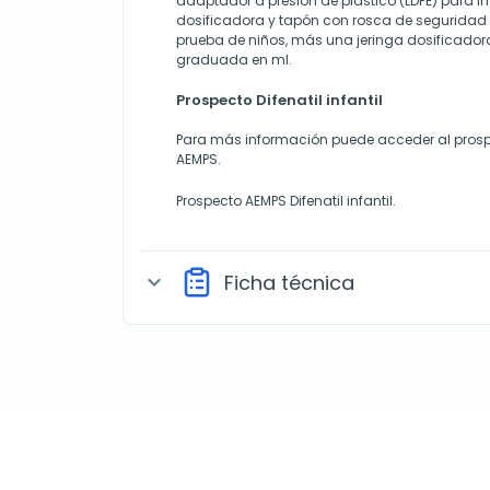
adaptador a presión de plástico (LDPE) para ins
dosificadora y tapón con rosca de seguridad 
prueba de niños, más una jeringa dosificadora
graduada en ml.
Prospecto Difenatil infantil
Para más información puede acceder al prosp
AEMPS.
Prospecto AEMPS Difenatil infantil.
Ficha técnica
expand_more