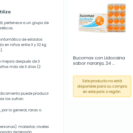
tiliza
til, pertenece a un grupo de
éticos.
 sintomático de estados
do en niños entre 3 y 32 kg
).
Bucomax con Lidocaina 
o mejora después de 3
sabor naranja, 24 
n niños más de 3 días (2
pastillas para chupar
Este producto no está
disponible para su compra
en este país o región.
edicamento puede producir
s los sufran.
por lo general, raras o
ersonas): malestar, niveles
ajada de tensión.