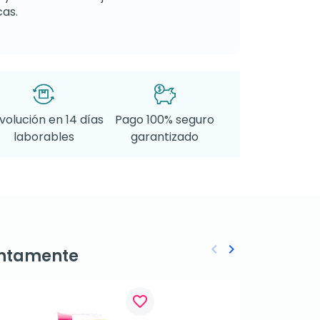
as.
volución en 14 días
Pago 100% seguro
laborables
garantizado
keyboard_arrow_left
keyboard_arrow_right
ntamente
Anterior
Siguiente
favorite_border
favorite_border