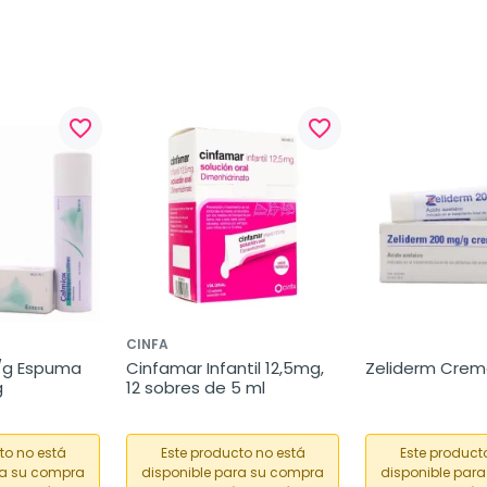
favorite_border
favorite_border
CINFA
g Espuma 
Cinfamar Infantil 12,5mg, 
Zeliderm Crema
g
12 sobres de 5 ml
to no está
Este producto no está
Este product
ra su compra
disponible para su compra
disponible par