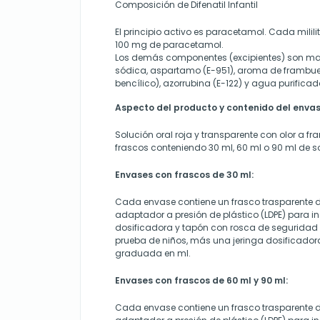
Composición de Difenatil Infantil
El principio activo es paracetamol. Cada milili
100 mg de paracetamol.
Los demás componentes (excipientes) son macr
sódica, aspartamo (E-951), aroma de frambue
bencílico), azorrubina (E-122) y agua purificad
Aspecto del producto y contenido del enva
Solución oral roja y transparente con olor a f
frascos conteniendo 30 ml, 60 ml o 90 ml de so
Envases con frascos de 30 ml:
Cada envase contiene un frasco trasparente de
adaptador a presión de plástico (LDPE) para ins
dosificadora y tapón con rosca de seguridad 
prueba de niños, más una jeringa dosificadora
graduada en ml.
Envases con frascos de 60 ml y 90 ml:
Cada envase contiene un frasco trasparente de