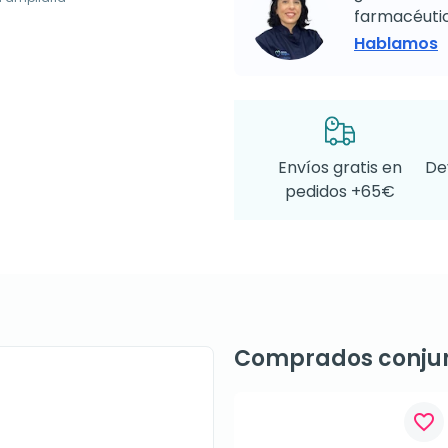
farmacéutic
Hablamos
Envíos gratis en
De
pedidos +65€
Comprados conju
favorite_border