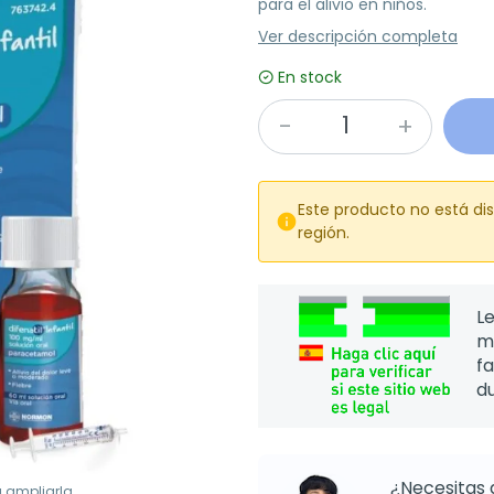
para el alivio en niños.
Ver descripción completa
En stock
Este producto no está di

región.
Le
m
f
d
¿Necesitas 
a ampliarla