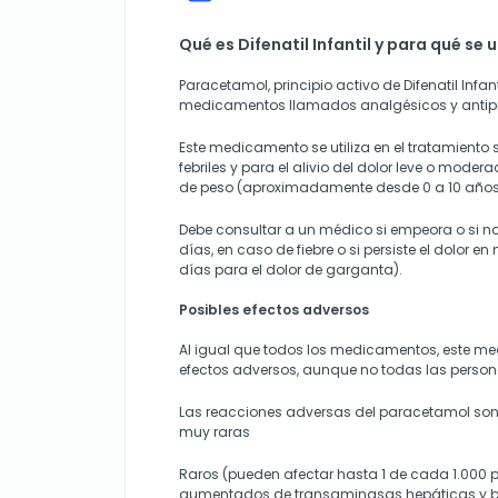
Qué es Difenatil Infantil y para qué se u
Paracetamol, principio activo de Difenatil Infan
medicamentos llamados analgésicos y antipir
Este medicamento se utiliza en el tratamiento
febriles y para el alivio del dolor leve o modera
de peso (aproximadamente desde 0 a 10 años
Debe consultar a un médico si empeora o si n
días, en caso de fiebre o si persiste el dolor e
días para el dolor de garganta).
Posibles efectos adversos
Al igual que todos los medicamentos, este m
efectos adversos, aunque no todas las persona
Las reacciones adversas del paracetamol son, 
muy raras
Raros (pueden afectar hasta 1 de cada 1.000 p
aumentados de transaminasas hepáticas y b