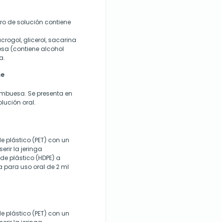
tro de solución contiene
ogol, glicerol, sacarina
sa (contiene alcohol
a.
se
rambuesa. Se presenta en
lución oral.
 plástico (PET) con un
erir la jeringa
de plástico (HDPE) a
 para uso oral de 2 ml
 plástico (PET) con un