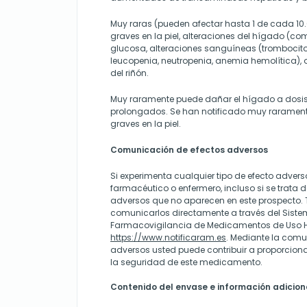
Muy raras (pueden afectar hasta 1 de cada 10
graves en la piel, alteraciones del hígado (com
glucosa, alteraciones sanguíneas (trombocito
leucopenia, neutropenia, anemia hemolítica), o
del riñón.
Muy raramente puede dañar el hígado a dosis
prolongados. Se han notificado muy raramen
graves en la piel.
Comunicación de efectos adversos
Si experimenta cualquier tipo de efecto advers
farmacéutico o enfermero, incluso si se trata d
adversos que no aparecen en este prospecto
comunicarlos directamente a través del Sist
Farmacovigilancia de Medicamentos de Uso
https://www.notificaram.es
.
Mediante la comu
adversos usted puede contribuir a proporcion
la seguridad de este medicamento.
Contenido del envase e información adicion