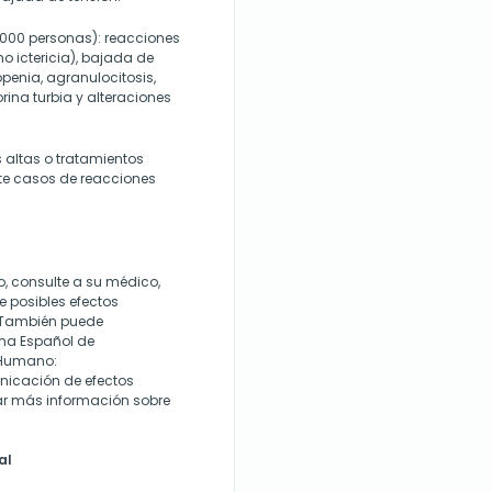
.000 personas): reacciones
o ictericia), bajada de
penia, agranulocitosis,
rina turbia y alteraciones
 altas o tratamientos
te casos de reacciones
o, consulte a su médico,
e posibles efectos
. También puede
ema Español de
 Humano:
nicación de efectos
ar más información sobre
al