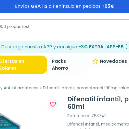
Envíos
GRATIS
a Península en pedidos
+65€
Descarga nuestra APP y consigue
-3€ EXTRA
:
APP-FB
;)
Ofertas en
Packs
Novedades
Solares
Ahorro
y Antiinflamatorios
Difenatil infantil, paracetamol 100mg solu
Difenatil infantil
favorite_border
60ml
Referencia: 763742
Difenatil Infantil, medicament