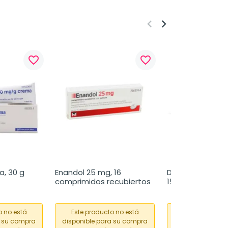
keyboard_arrow_left
keyboard_arrow_right
favorite_border
favorite_border
, 30 g
Enandol 25 mg, 16 
Diclokern Forte 2
comprimidos recubiertos
150 gramos
o no está
Este producto no está
Este producto
a su compra
disponible para su compra
disponible para