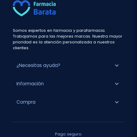
Somos expertos en farmacia y parafarmacia.
Trabajamos para las mejores marcas. Nuestra mayor
prioridad es la atención personalizada a nuestros
clientes.
expand_more
¿Necesitas ayuda?
expand_more
Información
expand_more
Compra
Pago seguro: