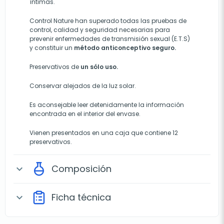
íntimas.
Control Nature han superado todas las pruebas de
control, calidad y seguridad necesarias para
prevenir enfermedades de transmisión sexual (E.T.S)
y constituir un
método anticonceptivo seguro.
Preservativos de
un sólo uso.
Conservar alejados de la luz solar.
Es aconsejable leer detenidamente la información
encontrada en el interior del envase.
Vienen presentados en una caja que contiene 12
preservativos.
Composición
expand_more
Ficha técnica
expand_more