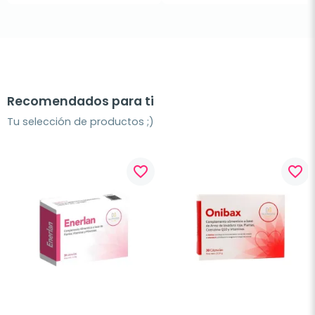
Recomendados para ti
Tu selección de productos ;)
favorite_border
favorite_border