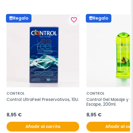
Regalo
Regalo
favorite_border
CONTROL
CONTROL
Control UltraFeel Preservativos, 10U.
Control Gel Masaje y Pl
Escape, 200ml.
8,95 €
8,95 €
Añadir al carrito
Añadir al car