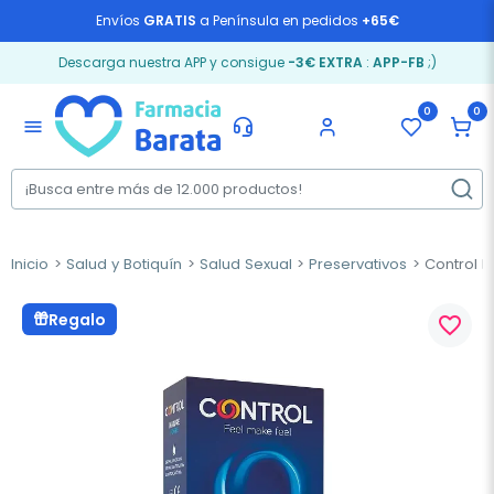
Envíos
GRATIS
a Península en pedidos
+65€
Descarga nuestra APP y consigue
-3€ EXTRA
:
APP-FB
;)
0
0
menu
Inicio
Salud y Botiquín
Salud Sexual
Preservativos
Control Na
Regalo
favorite_border