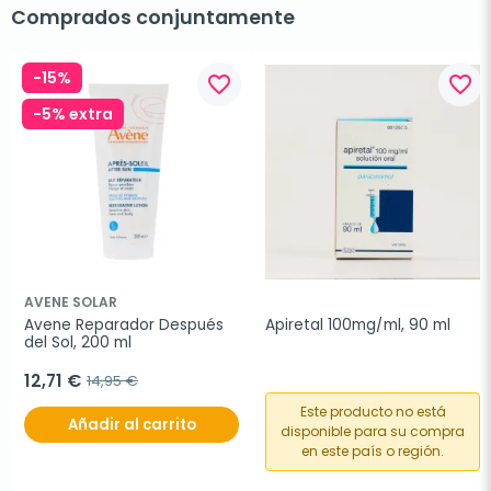
Comprados conjuntamente
-15%
favorite_border
favorite_border
-5% extra
AVENE SOLAR
Avene Reparador Después 
Apiretal 100mg/ml, 90 ml
del Sol, 200 ml
12,71 €
14,95 €
Este producto no está
Añadir al carrito
disponible para su compra
en este país o región.