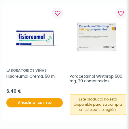
favorite_border
favorite_border
LABORATORIOS VIÑAS
Fisioreumol Crema, 50 ml
Paracetamol Winthrop 500 
mg, 20 comprimidos
6,40 €
Este producto no está
Añadir al carrito
disponible para su compra
en este país o región.