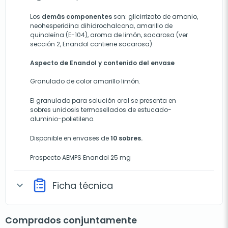
Los
demás componentes
son: glicirrizato de amonio,
neohesperidina dihidrochalcona, amarillo de
quinoleína (E-104), aroma de limón, sacarosa (ver
sección 2, Enandol contiene sacarosa).
Aspecto de Enandol y contenido del envase
Granulado de color amarillo limón.
El granulado para solución oral se presenta en
sobres unidosis termosellados de estucado-
aluminio-polietileno.
Disponible en envases
de
10 sobres.
Prospecto AEMPS Enandol 25 mg
Ficha técnica
expand_more
Comprados conjuntamente