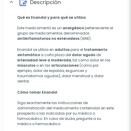
Descripción
expand_more
Qué es Enandol y para qué se utiliza
Este medicamento es un
analgésico
perteneciente al
grupo de medicamentos denominados
antiinflamatorios
no
esteroideos
(AINE).
Enandol se utiliza en
adultos
para el
tratamiento
sintomático
a corto plazo del
dolor
agudo
de
intensidad
leve
a moderada
, tal como dolor en los
músculos
o en las
articulaciones
(como por
ejemplo, dolor de espalda, esguinces y
traumatismos agudos), dolor menstrual y dolor
dental.
Cómo tomar Enandol
Siga exactamente las instrucciones de
administración del medicamento contenidas en este
prospecto o las indicadas por su médico o
farmacéutico. En caso de duda, pregunte a su
médico o farmacéutico.