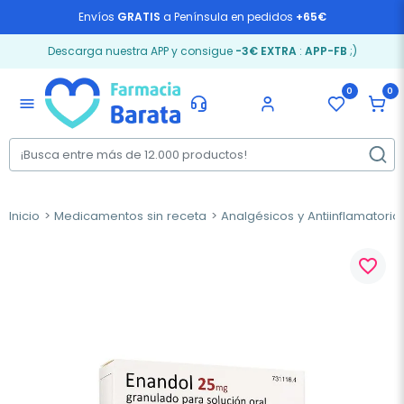
Envíos
GRATIS
a Península en pedidos
+65€
Descarga nuestra APP y consigue
-3€ EXTRA
:
APP-FB
;)
0
0
menu
Inicio
Medicamentos sin receta
Analgésicos y Antiinflamatorio
favorite_border