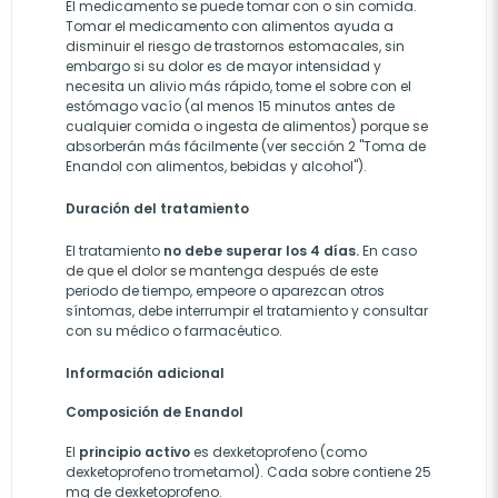
El medicamento se puede tomar con o sin comida.
Tomar el medicamento con alimentos ayuda a
disminuir el riesgo de trastornos estomacales, sin
embargo si su dolor es de mayor intensidad y
necesita un alivio más rápido, tome el sobre con el
estómago vacío (al menos 15 minutos antes de
cualquier comida o ingesta de alimentos) porque se
absorberán más fácilmente (ver sección 2 "Toma de
Enandol con alimentos, bebidas y alcohol").
Duración del tratamiento
El tratamiento
no debe superar los 4 días.
En caso
de que el dolor se mantenga después de este
periodo de tiempo, empeore o aparezcan otros
síntomas, debe interrumpir el tratamiento y consultar
con su médico o farmacéutico.
Información adicional
Composición de Enandol
El
principio activo
es dexketoprofeno (como
dexketoprofeno trometamol). Cada sobre contiene 25
mg de dexketoprofeno.