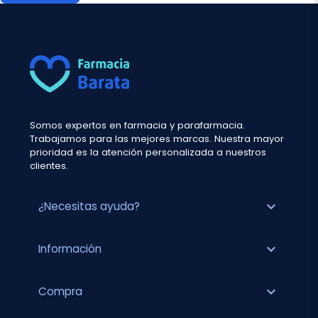
Somos expertos en farmacia y parafarmacia.
Trabajamos para las mejores marcas. Nuestra mayor
prioridad es la atención personalizada a nuestros
clientes.
expand_more
¿Necesitas ayuda?
expand_more
Información
expand_more
Compra