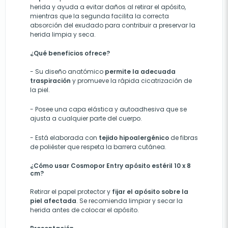
herida y ayuda a evitar daños al retirar el apósito,
mientras que la
segunda facilita la correcta
absorción del exudado para contribuir a preservar la
herida limpia y seca.
¿Qué beneficios ofrece?
-
Su diseño anatómico
permite la adecuada
traspiración
y
pro
mueve
la rápida cicatrización de
la piel.
-
Posee una capa elástica y autoadhesiva que se
ajusta a cualquier parte del cuerpo.
-
Está elaborada con
tejido hipoal
e
rg
é
nico
de fibras
de poliéster que respeta la barrera cutánea.
¿Cómo usar Cosmopor Entry apósito estéril 10 x 8
cm?
Retirar el papel protector y
fijar el apósito sobre la
piel afectada
. Se recomienda limpiar y secar la
herida antes de colocar el apósito
.