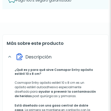
Pago 100% seguro garantizado
Más sobre este producto
Descripción
expand_more
¿Qué es y para qué sirve Cosmopor Entry apósito
estéril 10 x 8 cm?
Cosmopor Entry apósito estéril 10 x 8 cm es un
apósito estéril autoadhesivo especialmente
diseñado para
ayudar a prevenir la contaminación
de heridas
post quirúrgicas y primarias.
Está diseñado con una gasa central de doble
capa
. La primera se mantiene en contacto con la