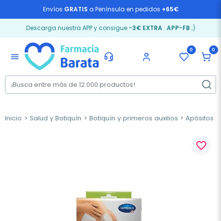
Envíos
GRATIS
a Península en pedidos
+65€
Descarga nuestra APP y consigue
-3€ EXTRA
:
APP-FB
;)
0
0
menu
Inicio
Salud y Botiquín
Botiquín y primeros auxilios
Apósitos
favorite_border