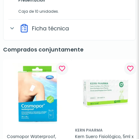
Presentación
Caja de 10 unidades.
Ficha técnica
expand_more
Comprados conjuntamente
favorite_border
favorite_border
KERN PHARMA
Cosmopor Waterproof, 
Kern Suero Fisiológico, 5ml x 