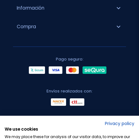
expand_more
Información
expand_more
Compra
Pago seguro:
Envíos realizados con:
No lo decimos nosotros...
Privacy policy
We use cookies
¡Tu opinión es importante!
We may place these for analysis of our visitor data, to improve our