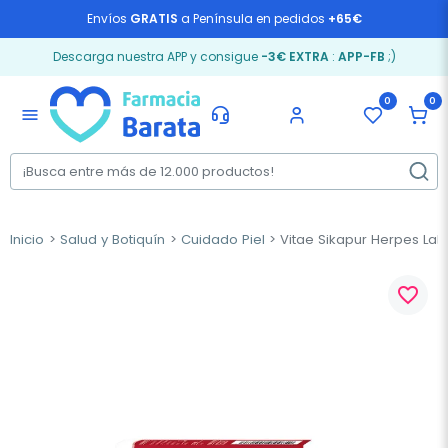
Envíos
GRATIS
a Península en pedidos
+65€
Descarga nuestra APP y consigue
-3€ EXTRA
:
APP-FB
;)
0
0
menu
Inicio
Salud y Botiquín
Cuidado Piel
Vitae Sikapur Herpes Labi
favorite_border