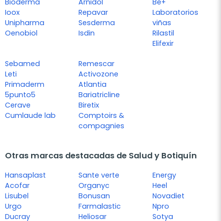
Bioderma
Arnidol
Be+
Ioox
Repavar
Laboratorios
Unipharma
Sesderma
viñas
Oenobiol
Isdin
Rilastil
Elifexir
Sebamed
Remescar
Leti
Activozone
Primaderm
Atlantia
5punto5
Bariatricline
Cerave
Biretix
Cumlaude lab
Comptoirs &
compagnies
Otras marcas destacadas de Salud y Botiquín
Hansaplast
Sante verte
Energy
Acofar
Organyc
Heel
Lisubel
Bonusan
Novadiet
Urgo
Farmalastic
Npro
Ducray
Heliosar
Sotya