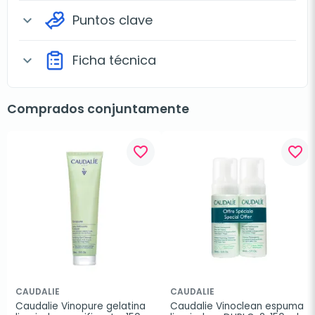
Puntos clave
expand_more
Ficha técnica
expand_more
Comprados conjuntamente
favorite_border
favorite_border
CAUDALIE
CAUDALIE
Caudalie Vinopure gelatina 
Caudalie Vinoclean espuma 