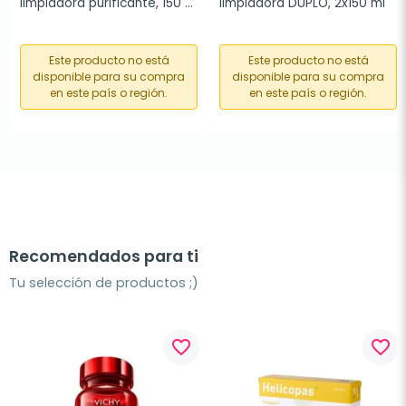
limpiadora purificante, 150 
limpiadora DUPLO, 2x150 ml
ml
Este producto no está
Este producto no está
disponible para su compra
disponible para su compra
en este país o región.
en este país o región.
Recomendados para ti
Tu selección de productos ;)
favorite_border
favorite_border