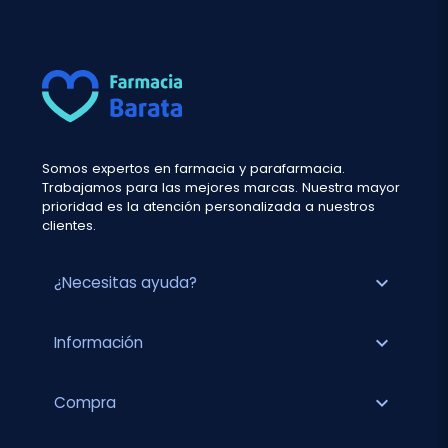
Somos expertos en farmacia y parafarmacia.
Trabajamos para las mejores marcas. Nuestra mayor
prioridad es la atención personalizada a nuestros
clientes.
expand_more
¿Necesitas ayuda?
expand_more
Información
expand_more
Compra