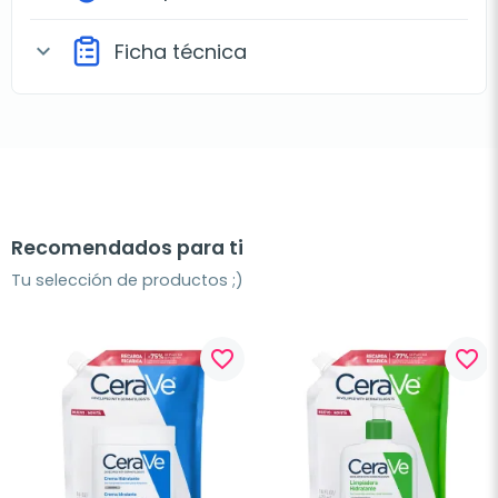
Ficha técnica
expand_more
Recomendados para ti
Tu selección de productos ;)
favorite_border
favorite_border