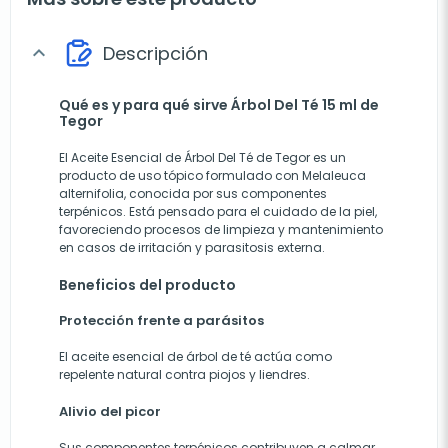
Descripción
expand_more
Qué es y para qué sirve Árbol Del Té 15 ml de
Tegor
El Aceite Esencial de Árbol Del Té de Tegor es un
producto de uso tópico formulado con Melaleuca
alternifolia, conocida por sus componentes
terpénicos. Está pensado para el cuidado de la piel,
favoreciendo procesos de limpieza y mantenimiento
en casos de irritación y parasitosis externa.
Beneficios del producto
Protección frente a parásitos
El aceite esencial de árbol de té actúa como
repelente natural contra piojos y liendres.
Alivio del picor
Sus componentes terpénicos contribuyen a calmar