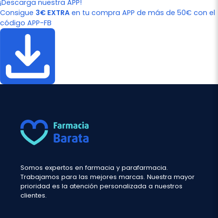
¡Descarga nuestra APP!
Consigue
3€ EXTRA
en tu compra APP de más de 50€ con el
código APP-FB
Somos expertos en farmacia y parafarmacia.
Trabajamos para las mejores marcas. Nuestra mayor
prioridad es la atención personalizada a nuestros
clientes.