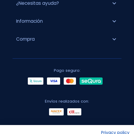
expand_more
¿Necesitas ayuda?
expand_more
Información
expand_more
Compra
Pago seguro:
Envíos realizados con:
No lo decimos nosotros...
Privacy policy