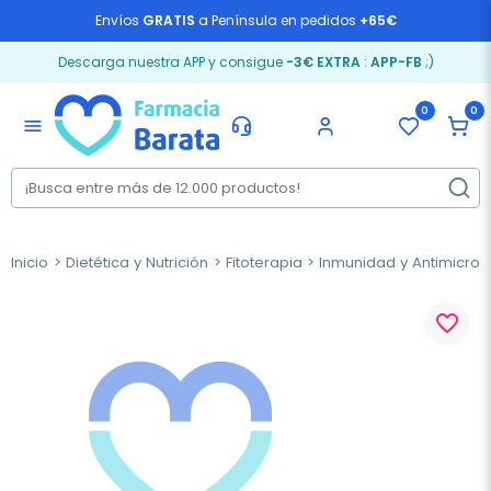
Envíos
GRATIS
a Península en pedidos
+65€
Descarga nuestra APP y consigue
-3€ EXTRA
:
APP-FB
;)
0
0
menu
Inicio
Dietética y Nutrición
Fitoterapia
Inmunidad y Antimicrob
favorite_border