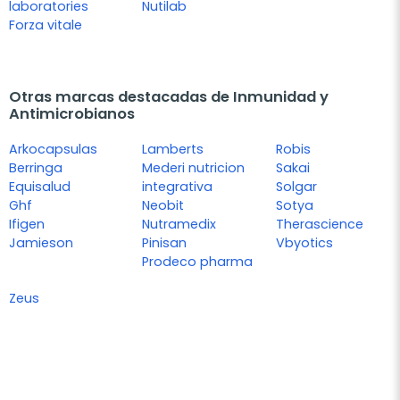
laboratories
Nutilab
Forza vitale
Otras marcas destacadas de Inmunidad y
Antimicrobianos
Arkocapsulas
Lamberts
Robis
Berringa
Mederi nutricion
Sakai
Equisalud
integrativa
Solgar
Ghf
Neobit
Sotya
Ifigen
Nutramedix
Therascience
Jamieson
Pinisan
Vbyotics
Prodeco pharma
Zeus