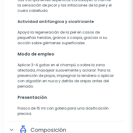
la sensación de picor y las irritaciones de la piel y el
cuero cabelludo.
Actividad antifúngica y cicatrizante
Apoya la regeneración de la piel en casos de
pequeñas heridas, granos o caspa, gracias a su
acción sobre gérmenes superficiales.
Modo de empleo
Aplicar 3–4 gotas en el champú o sobre la zona
afectada, masajear suavemente y aclarar. Para la
prevención de piojos, impregnar la lendrera o aplicar
con algodón en nuca y detrás de orejas antes del
peinado.
Presentación
Frasco de 15 ml con gotero para una dosificación
precisa.
Composición
expand_more