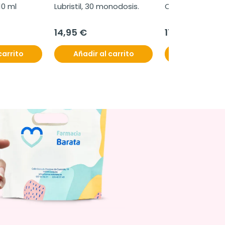
10 ml
Lubristil, 30 monodosis.
Oxicol, 28 cápsu
14,95 €
17,50 €
carrito
Añadir al carrito
Añadir al c