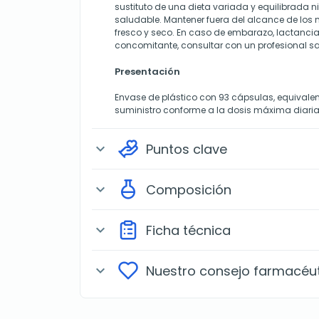
sustituto de una dieta variada y equilibrada ni
saludable. Mantener fuera del alcance de los 
fresco y seco. En caso de embarazo, lactanci
concomitante, consultar con un profesional sa
Presentación
Envase de plástico con 93 cápsulas, equival
suministro conforme a la dosis máxima diar
Puntos clave
expand_more
Composición
expand_more
Ficha técnica
expand_more
Nuestro consejo farmacéu
expand_more