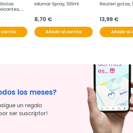
 Gotas 
Ialumar Spray, 100ml
Reuteri gotas, 
ricantes, 
8,70 €
13,99 €
 carrito
Añadir al carrito
Añadir al 
odos los meses?
nsigue un regalo
or ser suscriptor!