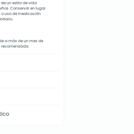
 de un estilo de vida
niños. Conservar en lugar
a o uso de medicación
nitario.
ente a más de un mes de
ia recomendada.
tico