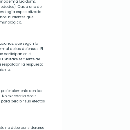
Ganoderma lucidum),
la edodes). Cada uno de
cnología especializada
nos, nutrientes que
nmunológico.
glucanos, que según la
ormal de las defensas. El
 participan en el
l Shiitake es fuente de
e respaldan la respuesta
anismo.
 preferiblemente con las
No exceder la dosis
 para percibir sus efectos
cto no debe considerarse