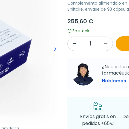
Complemento alimenticio en cá
Shiitake, envase de 93 cápsula
255,60 €
En stock
keyboard_arrow_right
Siguiente
¿Necesitas 
farmacéutic
Hablamos
Envíos gratis en
De
pedidos +65€
a ampliarla