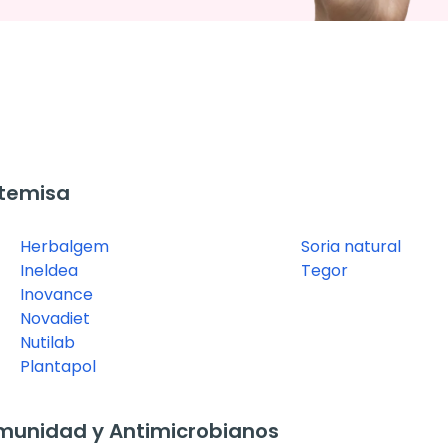
rtemisa
Herbalgem
Soria natural
Ineldea
Tegor
Inovance
Novadiet
Nutilab
Plantapol
munidad y Antimicrobianos